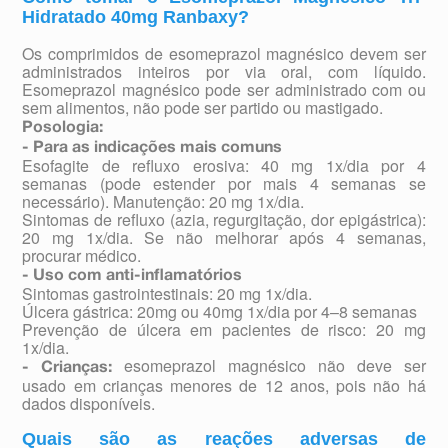
Hidratado 40mg Ranbaxy?
Os comprimidos de esomeprazol magnésico devem ser
administrados inteiros por via oral, com líquido.
Esomeprazol magnésico pode ser administrado com ou
sem alimentos, não pode ser partido ou mastigado.
Posologia:
- Para as indicações mais comuns
Esofagite de refluxo erosiva: 40 mg 1x/dia por 4
semanas (pode estender por mais 4 semanas se
necessário). Manutenção: 20 mg 1x/dia.
Sintomas de refluxo (azia, regurgitação, dor epigástrica):
20 mg 1x/dia. Se não melhorar após 4 semanas,
procurar médico.
- Uso com anti-inflamatórios
Sintomas gastrointestinais: 20 mg 1x/dia.
Úlcera gástrica: 20mg ou 40mg 1x/dia por 4–8 semanas
Prevenção de úlcera em pacientes de risco: 20 mg
1x/dia.
esomeprazol magnésico não deve ser
- Crianças:
usado em crianças menores de 12 anos, pois não há
dados disponíveis.
Quais são as reações adversas de