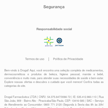
Segurança
Responsabilidade social
Termos de uso
Política de Privacidade
Bem-vindo à Drogal! Aqui, você encontra uma seleção completa de
medicamentos
,
dermocosméticos e produtos de beleza
,
higiene pessoal
,
mamãe e bebê
,
conveniência
e muito mais, para atender suas necessidades de saúde e bem-estar.
Explore nossas ofertas e descubra o cuidado que você merece!
Confira todas as
categorias do site.
Drogal Farmacêutica LTDA | CNPJ: 54.375.647/0066-72 | IE: 535.412.860.113 | Rua
São João, 909 - Bairro Alto - Piracicaba/São Paulo, CEP: 13416-585 | SAC – Serviço
de Atendimento ao Consumidor: 0800 771 2120 (Segunda à Sexta das 8h às 20h/