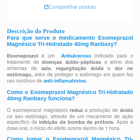
Compartilhar produto
Descrição do Produto
Para que serve o medicamento Esomeprazol
Magnésico Tri-Hidratado 40mg Ranbaxy?
é um
indicado para o
Esomeprazol
Antiulceroso
tratamento de
e alívio dos
doenças ácido-pépticas
sintomas de
,
e
azia
regurgitação
ácida
dor no
além de proteger o estômago em quem faz
estômago,
uso contínuo de
. .
anti-inflamatórios
Como o Esomeprazol Magnésico Tri-Hidratado
40mg Ranbaxy funciona?
O esomeprazol magnésico
a produção de
reduz
ácido
no seu estômago, através de um mecanismo de ação
específico de
. Após a
inibição da bomba de prótons
dose oral, o início do efeito ocorre dentro de 1 hora.
Como tomar o Esomeprazol Magnésico Tri-