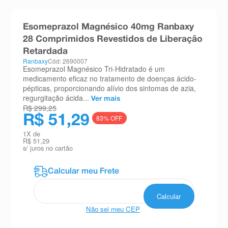
8
º
absorvente
Esomeprazol Magnésico 40mg Ranbaxy
9
º
teste gravidez
28 Comprimidos Revestidos de Liberação
10
º
esmalte
Retardada
Ranbaxy
Cód: 2690007
Esomeprazol Magnésico Tri-Hidratado é um
medicamento eficaz no tratamento de doenças ácido-
pépticas, proporcionando alívio dos sintomas de azia,
regurgitação ácida...
Ver mais
R$ 299,25
R$ 51,29
83
% OFF
1
X de
R$ 51,29
s/ juros no cartão
Não sei meu CEP