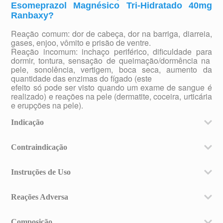
Esomeprazol Magnésico Tri-Hidratado 40mg
Ranbaxy?
Reação comum: dor de cabeça, dor na barriga, diarreia,
gases, enjoo, vômito e prisão de ventre.
Reação incomum: inchaço periférico, dificuldade para
dormir, tontura, sensação de queimação/dormência na
pele, sonolência, vertigem, boca seca, aumento da
quantidade das enzimas do fígado (este
efeito só pode ser visto quando um exame de sangue é
realizado) e reações na pele (dermatite, coceira, urticária
e erupções na pele).
Indicação
O esomeprazol magnésico é indicado para:
- Tratamento de doenças ácido-pépticas e alívio dos
Contraindicação
sintomas de azia, regurgitação ácida e dor epigástrica;
Hipersensibilidade conhecida ao esomeprazol,
- Doença do refluxo gastroesofágico (DRGE);
benzimidazóis substituídos ou a qualquer outro
Instruções de Uso
- Tratamento da esofagite de refluxo erosiva;
componente da formulação.
- Tratamento de manutenção para prevenir a recidiva de
Os comprimidos de esomeprazol magnésico devem ser
esofagite;
administrados inteiros, por via oral, com líquido.
Reações Adversa
- Tratamento dos sintomas da DRGE, tais como:
Este medicamento não pode ser partido ou
pirose/azia (queimação retroesternal), regurgitação
As seguintes reações adversas ao fármaco foram
ácida e dor epigástrica;
mastigado.
identificadas ou suspeitas no programa dos estudos
Composição