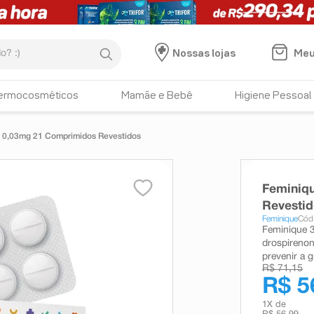
:)
Meu
Nossas lojas
ermocosméticos
Mamãe e Bebê
Higiene Pessoal
 0,03mg 21 Comprimidos Revestidos
Feminiq
Revesti
Feminique
Cód
Feminique 
drospirenona
prevenir a g
R$ 71,15
R$ 5
1
X de