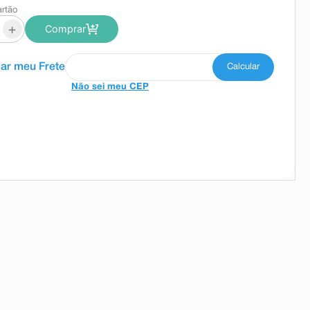
artão
+
Comprar
Não sei meu CEP