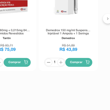
060mg + 0,015mg 84
Demedrox 150 mg/ml Suspensão
midos Revestidos
Injetável 1 Ampola + 1 Seringa
Tantin
Demedrox
R$
93
,
71
R$
54
,
89
R$
75
,
09
R$
43
,
89
Comprar
Comprar