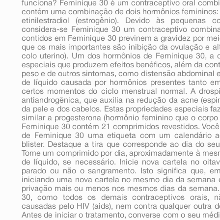
funciona? Feminique 30 é um contraceptivo oral comb
contém uma combinação de dois hormônios femininos: a
etinilestradiol (estrogênio). Devido às pequenas 
considera-se Feminique 30 um contraceptivo combin
contidos em Feminique 30 previnem a gravidez por me
que os mais importantes são inibição da ovulação e al
colo uterino). Um dos hormônios de Feminique 30, a d
especiais que produzem efeitos benéficos, além da co
peso e de outros sintomas, como distensão abdominal e
de líquido causada por hormônios presentes tanto e
certos momentos do ciclo menstrual normal. A drosp
antiandrogênica, que auxilia na redução da acne (esp
da pele e dos cabelos. Estas propriedades especiais 
similar a progesterona (hormônio feminino que o corpo
Feminique 30 contém 21 comprimidos revestidos. Voc
de Feminique 30 uma etiqueta com um calendário ad
blister. Destaque a tira que corresponde ao dia do seu 
Tome um comprimido por dia, aproximadamente à mesm
de líquido, se necessário. Inicie nova cartela no oit
parado ou não o sangramento. Isto significa que, 
iniciando uma nova cartela no mesmo dia da semana 
privação mais ou menos nos mesmos dias da semana.
30, como todos os demais contraceptivos orais, n
causadas pelo HIV (aids), nem contra qualquer outra 
Antes de iniciar o tratamento, converse com o seu médi