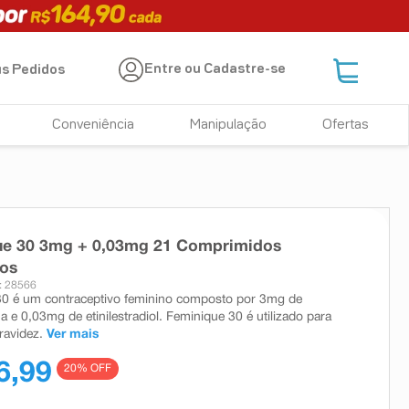
Entre ou Cadastre-se
s Pedidos
Conveniência
Manipulação
Ofertas
ue 30 3mg + 0,03mg 21 Comprimidos
dos
: 28566
30 é um contraceptivo feminino composto por 3mg de
 e 0,03mg de etinilestradiol. Feminique 30 é utilizado para
ravidez.
Ver mais
6,99
20
% OFF