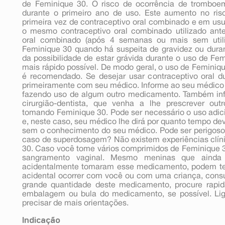
de Feminique 30. O risco de ocorrência de tromboe
durante o primeiro ano de uso. Este aumento no ris
primeira vez de contraceptivo oral combinado e em usuá
o mesmo contraceptivo oral combinado utilizado ante
oral combinado (após 4 semanas ou mais sem utiliz
Feminique 30 quando há suspeita de gravidez ou duran
da possibilidade de estar grávida durante o uso de Fe
mais rápido possível. De modo geral, o uso de Femini
é recomendado. Se desejar usar contraceptivo oral 
primeiramente com seu médico. Informe ao seu médico o
fazendo uso de algum outro medicamento. Também inf
cirurgião-dentista, que venha a lhe prescrever ou
tomando Feminique 30. Pode ser necessário o uso adic
e, neste caso, seu médico lhe dirá por quanto tempo d
sem o conhecimento do seu médico. Pode ser perigoso
caso de superdosagem? Não existem experiências clí
30. Caso você tome vários comprimidos de Feminique 3
sangramento vaginal. Mesmo meninas que ainda
acidentalmente tomaram esse medicamento, podem te
acidental ocorrer com você ou com uma criança, cons
grande quantidade deste medicamento, procure rapi
embalagem ou bula do medicamento, se possível. Li
precisar de mais orientações.
Indicação