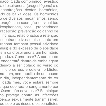
inado. Cada comprimido revestido
 drospirenona (progestógeno) e o
concentrações destes hormônios,
ado de baixa dose. Os hormônios
io de diversos mecanismos, sendo
terações na secreção cervical (do
rospirenona, possui propriedades
ntracepção: prevenção do ganho de
 inchaço, relacionados à retenção
m contraceptivos orais quanto em
irenona também possui atividade
inhas) e do excesso de oleosidade
fazem da drospirenona um hormônio
 produz). Como usar? A cartela de
ê encontrará dentro da embalagem
esivo a ser colado no verso do
início de uso e cole-a no blister.
a hora, com auxílio de um pouco
avo dia, independentemente de ter
em cada mês, você estará sempre
e que ocorrerá o sangramento por
 Quem não deve usar? Feminique
ão protege contra as infecções
doença sexualmente transmissível.
co sobre os riscos e os benefícios