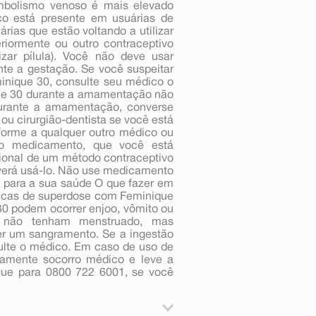
mbolismo venoso é mais elevado
co está presente em usuárias de
rias que estão voltando a utilizar
riormente ou outro contraceptivo
ar pílula). Você não deve usar
te a gestação. Se você suspeitar
minique 30, consulte seu médico o
que 30 durante a amamentação não
durante a amamentação, converse
u cirurgião-dentista se você está
orme a qualquer outro médico ou
tro medicamento, que você está
ional de um método contraceptivo
everá usá-lo. Não use medicamento
 para a sua saúde O que fazer em
nicas de superdose com Feminique
0 podem ocorrer enjoo, vômito ou
 não tenham menstruado, mas
r um sangramento. Se a ingestão
ulte o médico. Em caso de uso de
damente socorro médico e leve a
gue para 0800 722 6001, se você