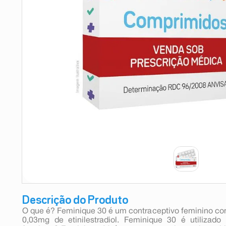
9
º
teste gravidez
10
º
esmalte
Descrição do Produto
O que é? Feminique 30 é um contraceptivo feminino co
0,03mg de etinilestradiol. Feminique 30 é utilizad