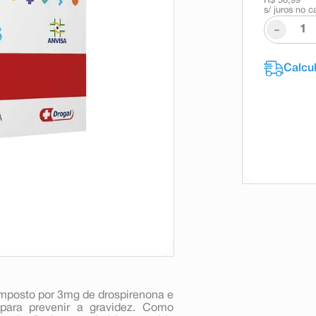
R$ 56,99
s/ juros no c
-
mposto por 3mg de drospirenona e
o para prevenir a gravidez. Como