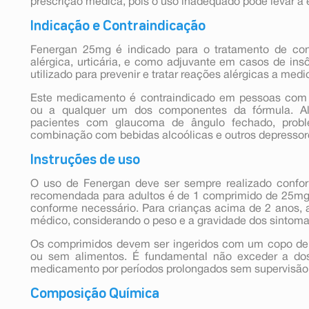
prescrição médica, pois o uso inadequado pode levar a e
Indicação e Contraindicação
Fenergan 25mg é indicado para o tratamento de condi
alérgica, urticária, e como adjuvante em casos de in
utilizado para prevenir e tratar reações alérgicas a med
Este medicamento é contraindicado em pessoas com h
ou a qualquer um dos componentes da fórmula. Al
pacientes com glaucoma de ângulo fechado, probl
combinação com bebidas alcoólicas e outros depressore
Instruções de uso
O uso de Fenergan deve ser sempre realizado confo
recomendada para adultos é de 1 comprimido de 25mg, 
conforme necessário. Para crianças acima de 2 anos, 
médico, considerando o peso e a gravidade dos sintoma
Os comprimidos devem ser ingeridos com um copo de
ou sem alimentos. É fundamental não exceder a dos
medicamento por períodos prolongados sem supervisão
Composição Química