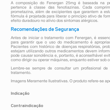
A composição do Fenergan 25mg é baseada na pro
pertence à classe das fenotiazinas. Cada compri
prometazina, além de excipientes que garantem a esta
fórmula é projetada para liberar o princípio ativo de f
efeito duradouro no alívio dos sintomas alérgicos.
Recomendações de Segurança
Antes de iniciar o tratamento com Fenergan, é essenc
para garantir que o uso do medicamento é apropria
Pacientes com histórico de doenças respiratórias, pro
estejam utilizando outros medicamentos devem infor
pode causar sonolência e, portanto, é aconselhável evi
como dirigir ou operar máquinas, enquanto estiver sob 
Lembre-se sempre de consultar um profissional de 
tratamento.
Imagens Meramente Ilustrativas. O produto refere-se a
Indicação
Fenergan é indicado no tratamento dos sintomas das re
Contraindicação
e progressiva a uma substância) e reações alérgicas. G