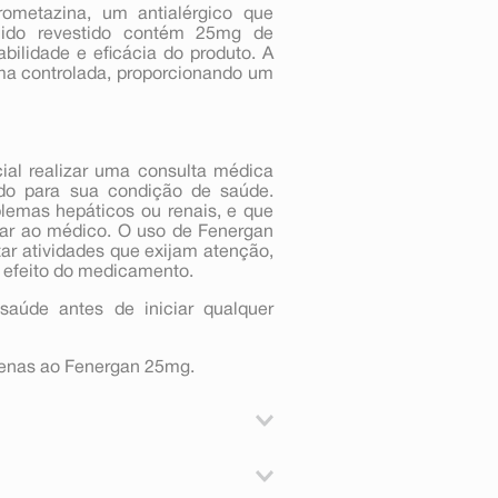
metazina, um antialérgico que
mido revestido contém 25mg de
bilidade e eficácia do produto. A
orma controlada, proporcionando um
ial realizar uma consulta médica
do para sua condição de saúde.
blemas hepáticos ou renais, e que
mar ao médico. O uso de Fenergan
tar atividades que exijam atenção,
o efeito do medicamento.
saúde antes de iniciar qualquer
penas ao Fenergan 25mg.
ações anafiláticas (reação rápida
raças à sua atividade antiemética