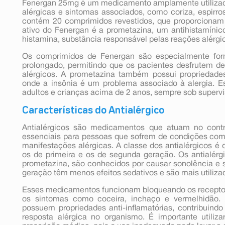
Fenergan 25mg é um medicamento amplamente utilizad
alérgicas e sintomas associados, como coriza, espirro
contém 20 comprimidos revestidos, que proporcionam al
ativo do Fenergan é a prometazina, um antihistamíni
histamina, substância responsável pelas reações alérgi
Os comprimidos de Fenergan são especialmente form
prolongado, permitindo que os pacientes desfrutem de
alérgicos. A prometazina também possui propriedade
onde a insônia é um problema associado à alergia. 
adultos e crianças acima de 2 anos, sempre sob superv
Características do Antialérgico
Antialérgicos são medicamentos que atuam no contr
essenciais para pessoas que sofrem de condições como r
manifestações alérgicas. A classe dos antialérgicos é d
os de primeira e os de segunda geração. Os antialérg
prometazina, são conhecidos por causar sonolência e
geração têm menos efeitos sedativos e são mais utiliza
Esses medicamentos funcionam bloqueando os receptor
os sintomas como coceira, inchaço e vermelhidão. A
possuem propriedades anti-inflamatórias, contribuind
resposta alérgica no organismo. É importante utili