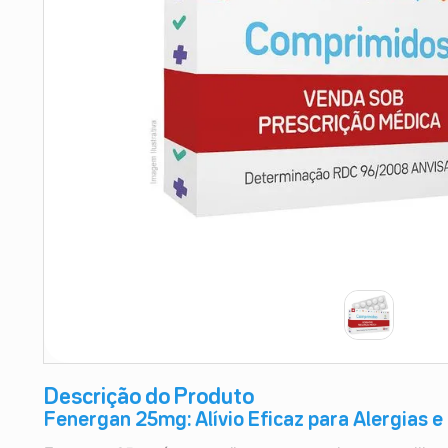
9
º
absorvente
10
º
shampoo
Descrição do Produto
Fenergan 25mg: Alívio Eficaz para Alergias 