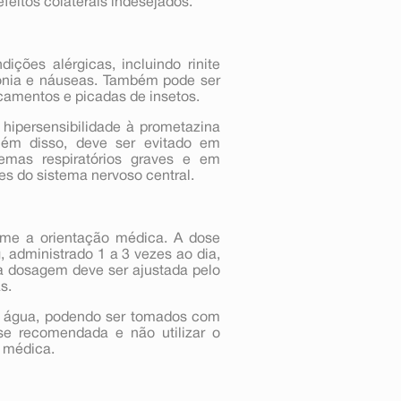
feitos colaterais indesejados.
ções alérgicas, incluindo rinite
sônia e náuseas. Também pode ser
icamentos e picadas de insetos.
ipersensibilidade à prometazina
ém disso, deve ser evitado em
emas respiratórios graves e em
s do sistema nervoso central.
rme a orientação médica. A dose
administrado 1 a 3 vezes ao dia,
a dosagem deve ser ajustada pelo
s.
 água, podendo ser tomados com
e recomendada e não utilizar o
 médica.