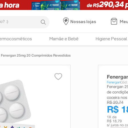
:)
Meu
Nossas lojas
ermocosméticos
Mamãe e Bebê
Higiene Pessoal
Fenergan 25mg 20 Comprimidos Revestidos
Fenerga
Fenergan
Cód:
Fenergan 2
de condiçõe
coceira nos
R$ 20,74
R$ 1
1
X de
R$ 18,79
s/ juros no c