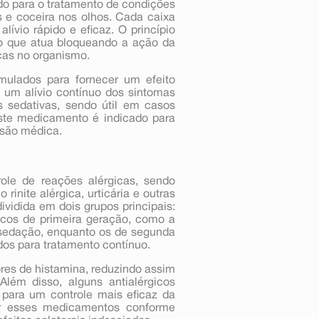
o para o tratamento de condições
s e coceira nos olhos. Cada caixa
ívio rápido e eficaz. O princípio
co que atua bloqueando a ação da
cas no organismo.
ulados para fornecer um efeito
 um alívio contínuo dos sintomas
s sedativas, sendo útil em casos
Este medicamento é indicado para
isão médica.
ole de reações alérgicas, sendo
inite alérgica, urticária e outras
ividida em dois grupos principais:
icos de primeira geração, como a
 sedação, enquanto os de segunda
dos para tratamento contínuo.
es de histamina, reduzindo assim
lém disso, alguns antialérgicos
o para um controle mais eficaz da
zar esses medicamentos conforme