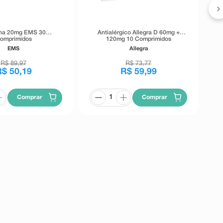
ina 20mg EMS 30
Antialérgico Allegra D 60mg +
omprimidos
120mg 10 Comprimidos
Revestidos de Camada Dupla
EMS
Allegra
R$
89
,
97
R$
73
,
77
R$
50
,
19
R$
59
,
99
Comprar
Comprar