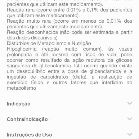
pacientes que utilizam este medicamento).
Reação rara (ocorre entre 0,01% e 0,1% dos pacientes
que utilizam este medicamento).
Reação muito rara (ocorre em menos de 0,01% dos
pacientes que utilizam este medicamento).
Reação desconhecida (não pode ser estimada a partir
dos dados disponíveis).
Distúrbios de Metabolismo e Nutrição
Hipoglicemia (reação muito comum), às vezes
prolongada e até mesmo com risco de vida, pode
ocorrer como resultado da ação redutora da glicose
sanguínea de glibenclamida. Isto ocorre quando existe
um desequilíbrio entre a dose de glibenclamida e a
ingestão de carboidratos (dieta), a realização de
exercício físico e outros fatores que interfiram no
metabolismo
Indicação
Este medicamento é destinado ao tratamento de
Contraindicação
diabetes mellitus não insulino-dependente (tipo 2 ou
diabetes do adulto), quando os níveis de glicose no
Você não deve utilizar glibenclamida nos seguintes
sangue não podem ser controlados apenas por dieta,
Instruções de Uso
casos: - ser portador de diabetes mellitus insulino-
exercício físico e redução de peso.