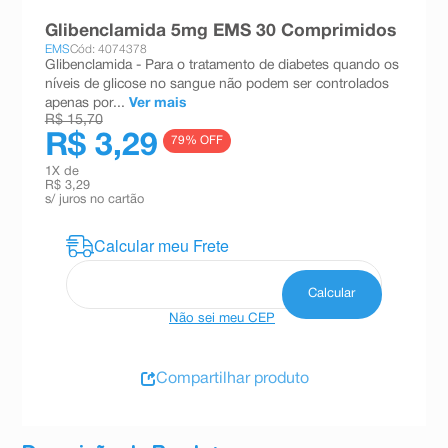
8
º
absorvente
Glibenclamida 5mg EMS 30 Comprimidos
EMS
Cód: 4074378
9
º
teste gravidez
Glibenclamida - Para o tratamento de diabetes quando os
níveis de glicose no sangue não podem ser controlados
10
º
esmalte
apenas por...
Ver mais
R$ 15,70
R$ 3,29
79
% OFF
1
X de
R$ 3,29
s/ juros no cartão
Não sei meu CEP
Compartilhar produto