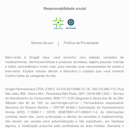
Responsabilidade social
Termos de uso
Política de Privacidade
Bem-vindo à Drogal! Aqui, você encontra uma seleção completa de
medicamentos
,
dermocosméticos e produtos de beleza
,
higiene pessoal
,
mamãe
e bebê
,
conveniência
e muito mais, para atender suas necessidades de saúde e
bem-estar. Explore nossas ofertas e descubra o cuidado que você merece!
Confira todas as categorias do site.
Drogal Farmacêutica LTDA | CNPJ: 54.375.647/0066-72 | IE: 535.412.860.113 | Rua
São João, 909 - Bairro Alto - Piracicaba/São Paulo, CEP: 13416-585 | SAC – Serviço
de Atendimento ao Consumidor: 0800 771 2120 (Segunda à Sexta das 8h às 20h/
Sábado das 8h às 15h) ou
sac@drogal.com.br
/ Farmacêutica responsável:
Giovanna do Rosario Martins – CRF/SP 49.855 | Autorização de Funcionamento
Anvisa (AFE): 7.15583.1 / CEVS: 353870901-477-000047-1-5. As informações
contidas neste site, como promoções e ofertas de remédios e medicamentos,
não devem ser usadas para automedicação e não substituem, em hipótese
alguma, a medicação prescrita pelo profissional da área médica. Somente o