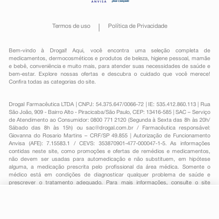
Termos de uso
Política de Privacidade
Bem-vindo à Drogal! Aqui, você encontra uma seleção completa de
medicamentos
,
dermocosméticos e produtos de beleza
,
higiene pessoal
,
mamãe
e bebê
,
conveniência
e muito mais, para atender suas necessidades de saúde e
bem-estar. Explore nossas ofertas e descubra o cuidado que você merece!
Confira todas as categorias do site.
Drogal Farmacêutica LTDA | CNPJ: 54.375.647/0066-72 | IE: 535.412.860.113 | Rua
São João, 909 - Bairro Alto - Piracicaba/São Paulo, CEP: 13416-585 | SAC – Serviço
de Atendimento ao Consumidor: 0800 771 2120 (Segunda à Sexta das 8h às 20h/
Sábado das 8h às 15h) ou
sac@drogal.com.br
/ Farmacêutica responsável:
Giovanna do Rosario Martins – CRF/SP 49.855 | Autorização de Funcionamento
Anvisa (AFE): 7.15583.1 / CEVS: 353870901-477-000047-1-5. As informações
contidas neste site, como promoções e ofertas de remédios e medicamentos,
não devem ser usadas para automedicação e não substituem, em hipótese
alguma, a medicação prescrita pelo profissional da área médica. Somente o
médico está em condições de diagnosticar qualquer problema de saúde e
prescrever o tratamento adequado. Para mais informações, consulte o site
Anvisa. As fotos contidas em nosso site são meramente ilustrativas. Promoções e
preços são válidos apenas para compras on-line, caso haja disponibilidade e
R$ 304,83
estão sujeitos a alterações no decorrer do dia. Todos os direitos reservados.
-
+
R$ 245,29
Comprar