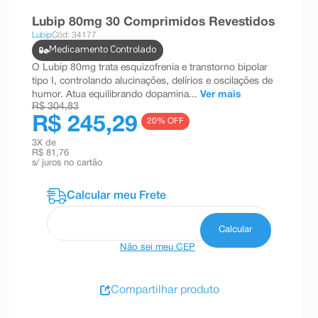
8
º
teste gravidez
Lubip 80mg 30 Comprimidos Revestidos
Lubip
Cód: 34177
9
º
absorvente
Medicamento Controlado
10
º
shampoo
O Lubip 80mg trata esquizofrenia e transtorno bipolar
tipo I, controlando alucinações, delírios e oscilações de
humor. Atua equilibrando dopamina...
Ver mais
R$ 304,83
R$ 245,29
20
% OFF
3
X de
R$ 81,76
s/ juros no cartão
Não sei meu CEP
Compartilhar produto