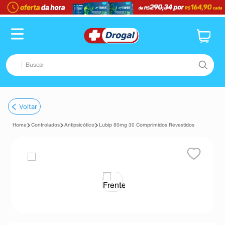
Buscar
TERMOS MAIS BUSCADOS
Voltar
1
º
fralda
Controlados
Antipsicótico
Lubip 80mg 30 Comprimidos Revestidos
2
º
dipirona
3
º
lenço umedecido
4
º
tadalafila
5
º
minoxidil
6
º
desodorante
7
º
esmalte