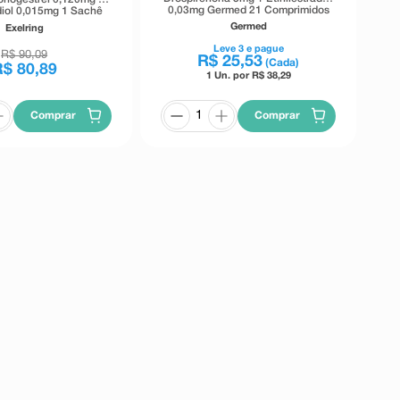
0,03mg Germed 21 Comprimidos
adiol 0,015mg 1 Sachê
Revestidos
1 Anel Vaginal
Germed
Exelring
Leve
3
e pague
R$
90
,
09
R$
25
,
53
(Cada)
R$
80
,
89
1 Un. por R$
38,29
Comprar
Comprar