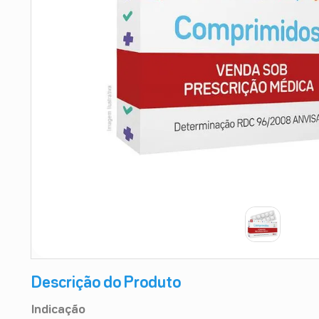
9
º
esmalte
10
º
absorvente
Descrição do Produto
Indicação