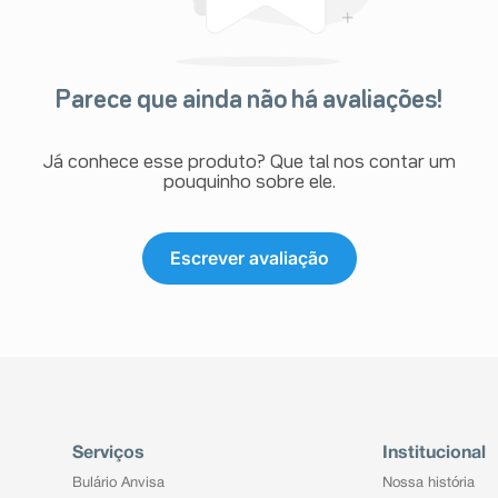
gulo), o uso de Mínima não deve
s pacientes que utilizam este
s não lactantes (que não estão
do não hormonal de contracepção
. Entretanto, se já tiver ocorrido
Parece que ainda não há avaliações!
nício da utilização de Mínima deve
o menstrual espontâneo.
Já conhece esse produto? Que tal nos contar um
pouquinho sobre ele.
retina);
 após a ingestão do comprimido, a
so, um comprimido ativo extra de
lon por falta de oxigenação);
mpre os horários, as doses e a
Escrever avaliação
vesícula biliar);
ento sem o conhecimento do seu
lcerações pelo corpo);
zada por anemia, diminuição do
astigado.
tras alterações).
r Mínima?
aciente esquecer de tomar algum
 ulcerativa);
ento ultrapassar o intervalo livre
o fígado).
.
om o tratamento com contraceptivo
de Mínima e lembrar dentro de
o se a mulher engravidar logo após
Serviços
Institucional
pode resultar em perda parcial ou
Bulário Anvisa
Nossa história
s seguintes devem ser tomados no