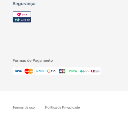
métodos da tabelinha ou da temperatura como proteção
Segurança
contraceptivos orais modificam o ciclo menstrual, tais
e do muco cervical.
Em caso de dúvidas, procure orientação do farm
cirurgião-dentista.
Formas de Pagamento
Termos de uso
Política de Privacidade