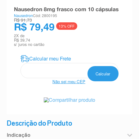
8
º
teste gravidez
Nausedron 8mg frasco com 10 cápsulas
Nausedron
Cód: 2800195
9
º
esmalte
R$ 91,73
R$ 79,49
13
% OFF
10
º
absorvente
2
X de
R$ 39,74
s/ juros no cartão
Não sei meu CEP
Compartilhar produto
Descrição do Produto
Indicação