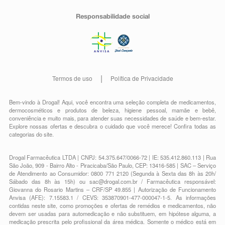
antes da administração e infundidas por não menos que
15 minutos (vide Modo de Usar). Doses de Nausedron
Responsabilidade social
de 8 mg ou menos não precisam ser diluídas e devem
ser administradas como uma injeção intramuscular ou
intravenosa lenta em não menos que 30 segundos.
A dose inicial de Nausedron deve ser seguida por 2
doses adicionais intramusculares ou intravenosas de 8
mg com duas ou quatro horas de intervalo, ou por uma
Termos de uso
Política de Privacidade
infusão constante de 1 mg/h por até 24 horas.
Crianças e adolescentes (de 6 meses a 17 anos)
Bem-vindo à Drogal! Aqui, você encontra uma seleção completa de
medicamentos
,
A dose em casos de náuseas e vômitos induzidos por
dermocosméticos e produtos de beleza
,
higiene pessoal
,
mamãe e bebê
,
quimioterapia pode ser calculada baseada na área de
conveniência
e muito mais, para atender suas necessidades de saúde e bem-estar.
superfície corporal ou peso. Em estudos clínicos
Explore nossas ofertas e descubra o cuidado que você merece!
Confira todas as
pediátricos, ondansetrona foi administrada através de
categorias do site.
infusão intravenosa diluída em 25 a 50 mL de solução
salina ou outro fluido de infusão compatível e infudida
Drogal Farmacêutica LTDA | CNPJ: 54.375.647/0066-72 | IE: 535.412.860.113 | Rua
por um período superior a 15 minutos.
São João, 909 - Bairro Alto - Piracicaba/São Paulo, CEP: 13416-585 | SAC – Serviço
Posologia baseada em área de superfície corporal
de Atendimento ao Consumidor: 0800 771 2120 (Segunda à Sexta das 8h às 20h/
Sábado das 8h às 15h) ou
sac@drogal.com.br
/ Farmacêutica responsável:
Nausedron deve ser administrado imediatamente antes
Giovanna do Rosario Martins – CRF/SP 49.855 | Autorização de Funcionamento
da quimioterapia em uma dose única por via intravenosa
Anvisa (AFE): 7.15583.1 / CEVS: 353870901-477-000047-1-5. As informações
na dose de 5 mg/m2. A dose intravenosa não deve
contidas neste site, como promoções e ofertas de remédios e medicamentos, não
exceder 8 mg.
devem ser usadas para automedicação e não substituem, em hipótese alguma, a
medicação prescrita pelo profissional da área médica. Somente o médico está em
A dose oral pode começar doze horas depois e pode