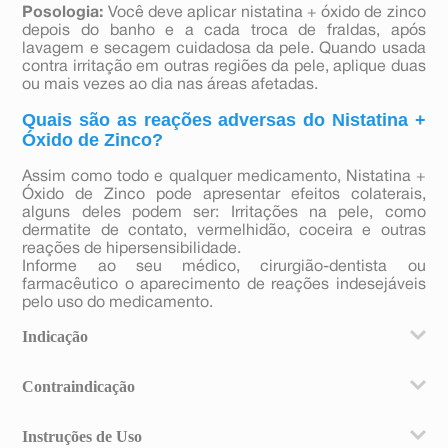
Posologia:
Você deve aplicar nistatina + óxido de zinco
depois do banho e a cada troca de fraldas, após
lavagem e secagem cuidadosa da pele. Quando usada
contra irritação em outras regiões da pele, aplique duas
ou mais vezes ao dia nas áreas afetadas.
Quais são as reações adversas do Nistatina +
Óxido de Zinco?
Assim como todo e qualquer medicamento, Nistatina +
Óxido de Zinco pode apresentar efeitos colaterais,
alguns deles podem ser: Irritações na pele, como
dermatite de contato, vermelhidão, coceira e outras
reações de hipersensibilidade.
Informe ao seu médico, cirurgião-dentista ou
farmacêutico o aparecimento de reações indesejáveis
pelo uso do medicamento.
Indicação
A indicação principal da nistatina + óxido de zinco é
Contraindicação
para assaduras de bebês, principalmente relacionadas
ao uso de fraldas. Além dessa indicação, a nistatina +
A nistatina + óxido de zinco não deve ser utilizada se
óxido de zinco pode ser usada em crianças maiores e
Instruções de Uso
você for alérgico à nistatina, ao óxido de zinco ou aos
adultos, no tratamento de irritações na região dos