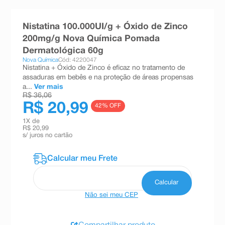
8
º
teste gravidez
Nistatina 100.000UI/g + Óxido de Zinco
9
º
absorvente
200mg/g Nova Química Pomada
10
º
shampoo
Dermatológica 60g
Nova Química
Cód: 4220047
Nistatina + Óxido de Zinco é eficaz no tratamento de
assaduras em bebês e na proteção de áreas propensas
a...
Ver mais
R$ 36,06
R$ 20,99
42
% OFF
1
X de
R$ 20,99
s/ juros no cartão
Não sei meu CEP