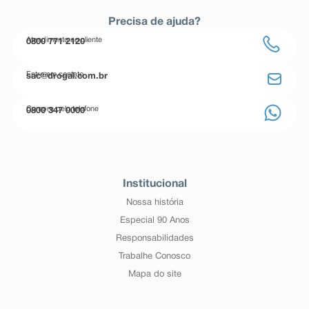
Precisa de ajuda?
Atendimento ao cliente
0800 771 2120
Entre em contato
sac@drogal.com.br
Compre pelo telefone
0800 347 0000
Institucional
Nossa história
Especial 90 Anos
Responsabilidades
Trabalhe Conosco
Mapa do site