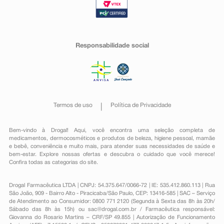
Responsabilidade social
Termos de uso
Política de Privacidade
Bem-vindo à Drogal! Aqui, você encontra uma seleção completa de
medicamentos
,
dermocosméticos e produtos de beleza
,
higiene pessoal
,
mamãe
e bebê
,
conveniência
e muito mais, para atender suas necessidades de saúde e
bem-estar. Explore nossas ofertas e descubra o cuidado que você merece!
Confira todas as categorias do site.
Drogal Farmacêutica LTDA | CNPJ: 54.375.647/0066-72 | IE: 535.412.860.113 | Rua
São João, 909 - Bairro Alto - Piracicaba/São Paulo, CEP: 13416-585 | SAC – Serviço
de Atendimento ao Consumidor: 0800 771 2120 (Segunda à Sexta das 8h às 20h/
Sábado das 8h às 15h) ou
sac@drogal.com.br
/ Farmacêutica responsável:
Giovanna do Rosario Martins – CRF/SP 49.855 | Autorização de Funcionamento