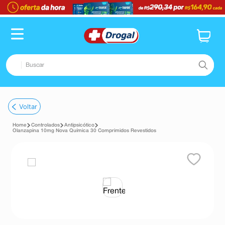
Buscar
TERMOS MAIS BUSCADOS
Voltar
1
º
fralda
Controlados
Antipsicótico
2
º
pampers confort sec max
Olanzapina 10mg Nova Química 30 Comprimidos Revestidos
3
º
dipirona
4
º
lenço umedecido
5
º
tadalafila
6
º
minoxidil
7
º
desodorante