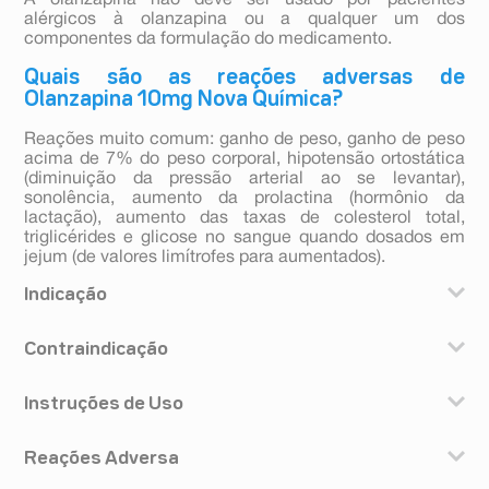
A olanzapina não deve ser usado por pacientes
alérgicos à olanzapina ou a qualquer um dos
componentes da formulação do medicamento.
Quais são as reações adversas de
Olanzapina 10mg Nova Química?
Reações muito comum: ganho de peso, ganho de peso
acima de 7% do peso corporal, hipotensão ortostática
(diminuição da pressão arterial ao se levantar),
sonolência, aumento da prolactina (hormônio da
lactação), aumento das taxas de colesterol total,
triglicérides e glicose no sangue quando dosados em
jejum (de valores limítrofes para aumentados).
Indicação
A olanzapina é indicada para o tratamento agudo e de
Contraindicação
manutenção da esquizofrenia e outros transtornos
mentais (psicoses) em adultos, nos quais sintomas
A olanzapina não deve ser usado por pacientes
positivos (exemplo: delírios, alucinações, alterações de
Instruções de Uso
alérgicos à olanzapina ou a qualquer um dos
pensamento, hostilidade e desconfiança) e/ou sintomas
componentes da formulação do medicamento.
negativos (exemplo: afeto diminuído, isolamento
Como usar: a olanzapina deve ser administrada por via
emocional/social e pobreza de linguagem) são
Reações Adversa
oral, podendo ser tomado independentemente das
proeminentes. A olanzapina alivia também os sintomas
refeições. Dosagem Dose para pacientes com