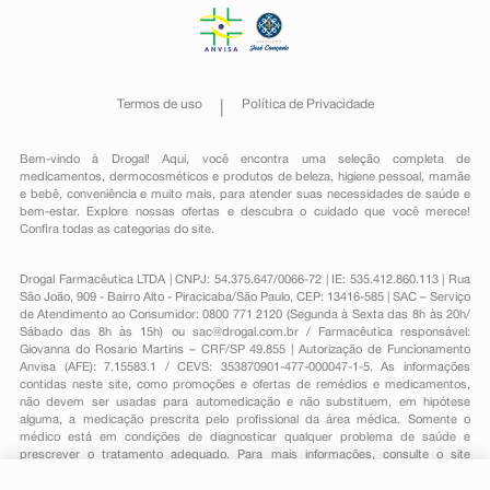
Termos de uso
Política de Privacidade
Bem-vindo à Drogal! Aqui, você encontra uma seleção completa de
medicamentos
,
dermocosméticos e produtos de beleza
,
higiene pessoal
,
mamãe
e bebê
,
conveniência
e muito mais, para atender suas necessidades de saúde e
bem-estar. Explore nossas ofertas e descubra o cuidado que você merece!
Confira todas as categorias do site.
Drogal Farmacêutica LTDA | CNPJ: 54.375.647/0066-72 | IE: 535.412.860.113 | Rua
São João, 909 - Bairro Alto - Piracicaba/São Paulo, CEP: 13416-585 | SAC – Serviço
de Atendimento ao Consumidor: 0800 771 2120 (Segunda à Sexta das 8h às 20h/
Sábado das 8h às 15h) ou
sac@drogal.com.br
/ Farmacêutica responsável:
Giovanna do Rosario Martins – CRF/SP 49.855 | Autorização de Funcionamento
Anvisa (AFE): 7.15583.1 / CEVS: 353870901-477-000047-1-5. As informações
contidas neste site, como promoções e ofertas de remédios e medicamentos,
não devem ser usadas para automedicação e não substituem, em hipótese
alguma, a medicação prescrita pelo profissional da área médica. Somente o
médico está em condições de diagnosticar qualquer problema de saúde e
prescrever o tratamento adequado. Para mais informações, consulte o site
Anvisa. As fotos contidas em nosso site são meramente ilustrativas. Promoções e