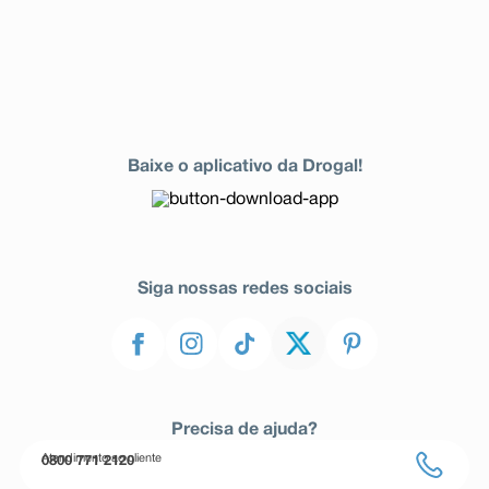
Baixe o aplicativo da Drogal!
Siga nossas redes sociais
Precisa de ajuda?
Atendimento ao cliente
0800 771 2120