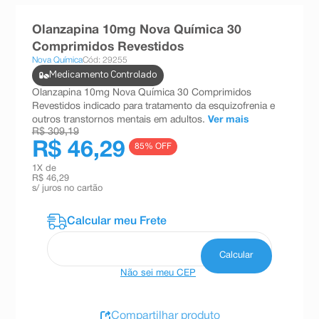
8
º
absorvente
Olanzapina 10mg Nova Química 30
9
º
teste gravidez
Comprimidos Revestidos
Nova Química
Cód: 29255
10
º
esmalte
Medicamento Controlado
Olanzapina 10mg Nova Química 30 Comprimidos
Revestidos indicado para tratamento da esquizofrenia e
outros transtornos mentais em adultos.
Ver mais
R$ 309,19
R$ 46,29
85
% OFF
1
X de
R$ 46,29
s/ juros no cartão
Não sei meu CEP
Compartilhar produto