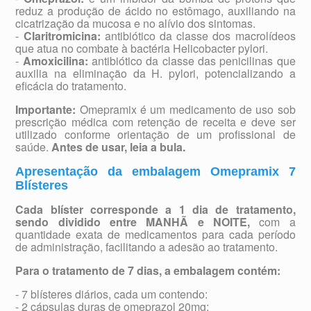
reduz a produção de ácido no estômago, auxiliando na
cicatrização da mucosa e no alívio dos sintomas.
-
Claritromicina:
antibiótico da classe dos macrolídeos
que atua no combate à bactéria Helicobacter pylori.
-
Amoxicilina:
antibiótico da classe das penicilinas que
auxilia na eliminação da H. pylori, potencializando a
eficácia do tratamento.
Importante:
Omepramix é um medicamento de uso sob
prescrição médica com retenção de receita e deve ser
utilizado conforme orientação de um profissional de
saúde.
Antes de usar, leia a bula.
Apresentação da embalagem Omepramix 7
Blísteres
Cada blíster corresponde a 1 dia de tratamento,
sendo dividido entre MANHÃ e NOITE,
com a
quantidade exata de medicamentos para cada período
de administração, facilitando a adesão ao tratamento.
Para o tratamento de 7 dias, a embalagem contém:
- 7 blísteres diários, cada um contendo:
- 2 cápsulas duras de omeprazol 20mg;