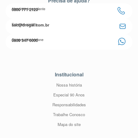
Precisa de ajuda?
Atendimento ao cliente
0800 771 2120
Entre em contato
sac@drogal.com.br
Compre pelo telefone
0800 347 0000
Institucional
Nossa história
Especial 90 Anos
Responsabilidades
Trabalhe Conosco
Mapa do site