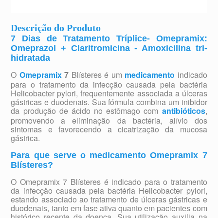
Descrição do Produto
7 Dias de Tratamento Tríplice- Omepramix:
Omeprazol + Claritromicina - Amoxicilina tri-
hidratada
O
Omepramix
7
Blísteres é um
medicamento
indicado
para o tratamento da infecção causada pela bactéria
Helicobacter pylori, frequentemente associada a úlceras
gástricas e duodenais. Sua fórmula combina um inibidor
da produção de ácido no estômago com
antibióticos
,
promovendo a eliminação da bactéria, alívio dos
sintomas e favorecendo a cicatrização da mucosa
gástrica.
Para que serve o medicamento Omepramix 7
Blísteres?
O Omepramix 7 Blísteres é indicado para o tratamento
da infecção causada pela bactéria Helicobacter pylori,
estando associado ao tratamento de úlceras gástricas e
duodenais, tanto em fase ativa quanto em pacientes com
histórico recente da doença. Sua utilização auxilia na