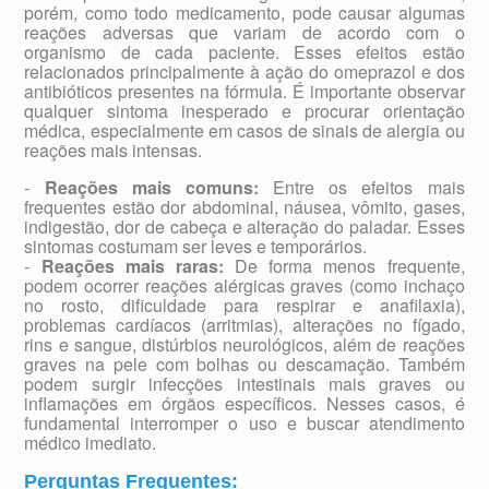
porém, como todo medicamento, pode causar algumas
reações adversas que variam de acordo com o
organismo de cada paciente. Esses efeitos estão
relacionados principalmente à ação do omeprazol e dos
antibióticos presentes na fórmula. É importante observar
qualquer sintoma inesperado e procurar orientação
médica, especialmente em casos de sinais de alergia ou
reações mais intensas.
-
Reações mais comuns:
Entre os efeitos mais
frequentes estão dor abdominal, náusea, vômito, gases,
indigestão, dor de cabeça e alteração do paladar. Esses
sintomas costumam ser leves e temporários.
-
Reações mais raras:
De forma menos frequente,
podem ocorrer reações alérgicas graves (como inchaço
no rosto, dificuldade para respirar e anafilaxia),
problemas cardíacos (arritmias), alterações no fígado,
rins e sangue, distúrbios neurológicos, além de reações
graves na pele com bolhas ou descamação. Também
podem surgir infecções intestinais mais graves ou
inflamações em órgãos específicos. Nesses casos, é
fundamental interromper o uso e buscar atendimento
médico imediato.
Perguntas Frequentes: