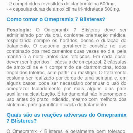
- 2 comprimidos revestidos de claritromicina 500mg;
- 4 cápsulas duras de amoxicilina tri-hidratada 500mg.
Como tomar o Omepramix 7 Blísteres?
Posologia:
O Omepramix 7 Blísteres deve ser
administrado por via oral, conforme orientação médica,
respeitando sempre os horários, doses e duração do
tratamento. O esquema geralmente consiste no uso
combinado dos medicamentos duas vezes ao dia, pela
manhã e à noite, antes das refeições. Em cada dose,
devem ser ingeridos 1 cápsula de omeprazol, 2 cápsulas
de amoxicilina e 1 comprimido de claritromicina, todos
engolidos inteiros, sem partir ou mastigar. O tratamento
costuma ser realizado por cerca de uma semana e, em
alguns casos, pode ser necessário continuar o uso do
omeprazol isoladamente por mais alguns dias para
auxiliar na cicatrização. É fundamental não interromper o
uso antes do prazo indicado, mesmo com melhora dos
sintomas, para garantir a eficácia do tratamento.
Quais são as reações adversas do Omepramix
7 Blísteres?
O Omepramix 7 Blísteres é geralmente bem tolerado,