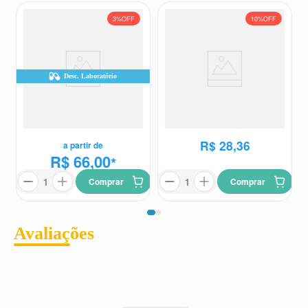
3%
OFF
10%
OFF
Desc. Laboratório
Mefex 500mg 10 Comprimidos
Zobilar 3mg/mL Solução
Revestidos
Oftálmica Estéril 5ml
Mefex
Zobilar
R$
31
,
62
R$
28
,
36
a partir de
R$ 66,00
*
Comprar
Comprar
Avaliações