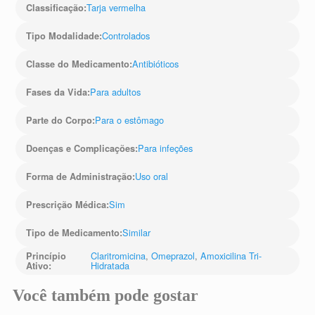
difficile, pancreatite;
Tarja vermelha
Classificação
:
Desordens do
Controlados
Tipo Modalidade
:
Antibióticos
Classe do Medicamento
:
Para adultos
Fases da Vida
:
Para o estômago
Parte do Corpo
:
Para infeções
Doenças e Complicações
:
Uso oral
Forma de Administração
:
Sim
Prescrição Médica
:
Similar
Tipo de Medicamento
:
Claritromicina
,
Omeprazol
,
Amoxicilina Tri-
Princípio
Hidratada
Ativo
:
Você também pode gostar