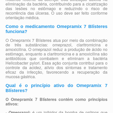
eliminação da bactéria, contribuindo para a cicatrização
das lesões no estômago e reduzindo o risco de
recorrência das úlceras. O uso deve ser feito conforme
orientação médica.
Como o medicamento Omepramix 7 Blísteres
funciona?
O Omepramix 7 Blísteres atua por meio da combinação
de três substâncias: omeprazol, claritromicina e
amoxicilina. O omeprazol reduz a produção de ácido no
estômago, enquanto a claritromicina e a amoxicilina são
antibióticos que combatem e eliminam a bactéria
Helicobacter pylori. Essa ação conjunta contribui para o
controle da acidez, alívio dos sintomas e tratamento
eficaz da infecção, favorecendo a recuperação da
mucosa gástrica.
Qual é o princípio ativo do Omepramix 7
Blísteres?
O Omepramix 7 Blísteres contém como princípios
ativos:
-
Omeprazol:
é um inibidor da bomba de prótons que