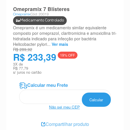
8
º
teste gravidez
Omepramix 7 Blísteres
Omepramix
Cód: 20019
9
º
esmalte
Medicamento Controlado
10
º
absorvente
Omepramix é um medicamento similar equivalente
composto por omeprazol, claritromicina e amoxicilina tri-
hidratada indicado para infecção por bactéria
Helicobacter pylori...
Ver mais
R$ 289,92
R$ 233,39
19
% OFF
3
X de
R$ 77,79
s/ juros no cartão
Não sei meu CEP
Compartilhar produto