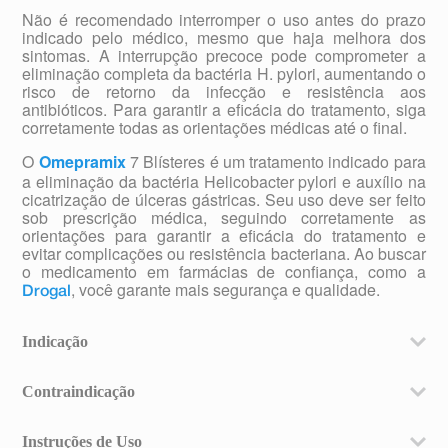
Não é recomendado interromper o uso antes do prazo
indicado pelo médico, mesmo que haja melhora dos
sintomas. A interrupção precoce pode comprometer a
eliminação completa da bactéria H. pylori, aumentando o
risco de retorno da infecção e resistência aos
antibióticos. Para garantir a eficácia do tratamento, siga
corretamente todas as orientações médicas até o final.
O
Omepramix
7 Blísteres é um tratamento indicado para
a eliminação da bactéria Helicobacter pylori e auxílio na
cicatrização de úlceras gástricas. Seu uso deve ser feito
sob prescrição médica, seguindo corretamente as
orientações para garantir a eficácia do tratamento e
evitar complicações ou resistência bacteriana. Ao buscar
o medicamento em farmácias de confiança, como a
, você garante mais segurança e qualidade.
Drogal
Indicação
Este medicamento é destinado ao tratamento da
infecção por Helicobacter pylori (H. pylori) e doença
Contraindicação
ulcerosa péptica ativa ou histórico de um ano de úlcera
Omepramix é contraindicado em pacientes que
péptica associada a H. pylori.
apresentam hipersensibilidade a quaisquer dos
Instruções de Uso