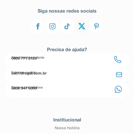
Siga nossas redes sociais
Precisa de ajuda?
Atendimento ao cliente
0800 771 2120
Entre em contato
sac@drogal.com.br
Compre pelo telefone
0800 347 0000
Institucional
Nossa história