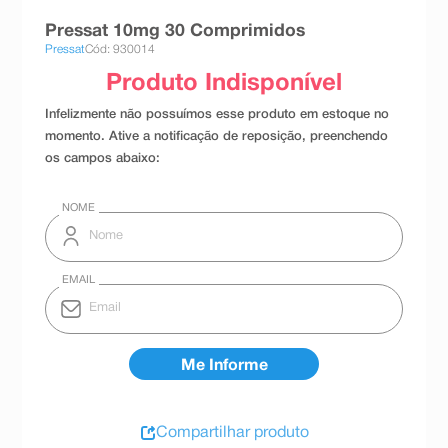
8
º
absorvente
Pressat 10mg 30 Comprimidos
Pressat
Cód: 930014
9
º
teste gravidez
10
º
esmalte
Compartilhar produto