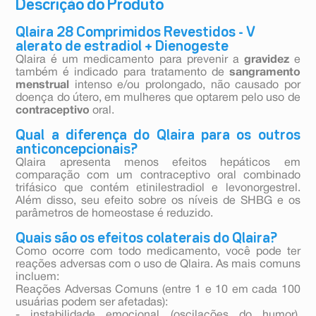
Descrição do Produto
Qlaira 28 Comprimidos Revestidos - V
alerato de estradiol + Dienogeste
Qlaira é um medicamento para prevenir a
gravidez
e
também é indicado para tratamento de
sangramento
menstrual
intenso e/ou prolongado, não causado por
doença do útero, em mulheres que optarem pelo uso de
contraceptivo
oral.
Qual a diferença do Qlaira para os outros
anticoncepcionais?
Qlaira apresenta menos efeitos hepáticos em
comparação com um contraceptivo oral combinado
trifásico que contém etinilestradiol e levonorgestrel.
Além disso, seu efeito sobre os níveis de SHBG e os
parâmetros de homeostase é reduzido.
Quais são os efeitos colaterais do Qlaira?
Como ocorre com todo medicamento, você pode ter
reações adversas com o uso de Qlaira. As mais comuns
incluem:
Reações Adversas Comuns (entre 1 e 10 em cada 100
usuárias podem ser afetadas):
- instabilidade emocional (oscilações do humor),