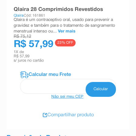
8
º
teste gravidez
Qlaira 28 Comprimidos Revestidos
Qlaira
Cód: 161861
9
º
esmalte
Qlaira é um contraceptivo oral, usado para prevenir a
gravidez e também para o tratamento de sangramento
10
º
absorvente
menstrual intenso ou...
Ver mais
R$ 75,12
R$ 57,99
23
% OFF
1
X de
R$ 57,99
s/ juros no cartão
Não sei meu CEP
Compartilhar produto