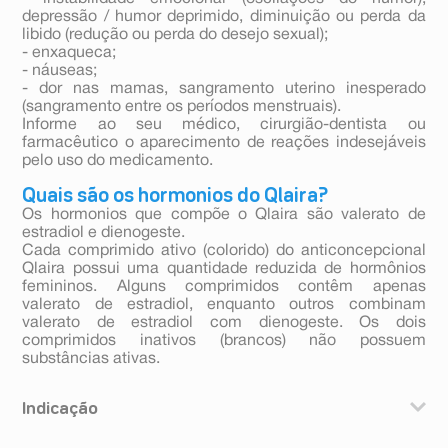
depressão / humor deprimido, diminuição ou perda da
libido (redução ou perda do desejo sexual);
- enxaqueca;
- náuseas;
- dor nas mamas, sangramento uterino inesperado
(sangramento entre os períodos menstruais).
Informe ao seu médico, cirurgião-dentista ou
farmacêutico o aparecimento de reações indesejáveis
pelo uso do medicamento.
Quais são os hormonios do Qlaira?
Os hormonios que compõe o Qlaira são valerato de
estradiol e dienogeste.
Cada comprimido ativo (colorido) do anticoncepcional
Qlaira possui uma quantidade reduzida de hormônios
femininos. Alguns comprimidos contêm apenas
valerato de estradiol, enquanto outros combinam
valerato de estradiol com dienogeste. Os dois
comprimidos inativos (brancos) não possuem
substâncias ativas.
Indicação
Qlaira (valerato de estradiol + dienogeste) é indicado