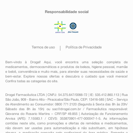
Responsabilidade social
Termos de uso
Política de Privacidade
Bem-vindo à Drogal! Aqui, você encontra uma seleção completa de
medicamentos
,
dermocosméticos e produtos de beleza
,
higiene pessoal
,
mamãe
e bebê
,
conveniência
e muito mais, para atender suas necessidades de saúde e
bem-estar. Explore nossas ofertas e descubra o cuidado que você merece!
Confira todas as categorias do site.
Drogal Farmacêutica LTDA | CNPJ: 54.375.647/0066-72 | IE: 535.412.860.113 | Rua
São João, 909 - Bairro Alto - Piracicaba/São Paulo, CEP: 13416-585 | SAC – Serviço
de Atendimento ao Consumidor: 0800 771 2120 (Segunda à Sexta das 8h às 20h/
Sábado das 8h às 15h) ou
sac@drogal.com.br
/ Farmacêutica responsável:
Giovanna do Rosario Martins – CRF/SP 49.855 | Autorização de Funcionamento
Anvisa (AFE): 7.15583.1 / CEVS: 353870901-477-000047-1-5. As informações
contidas neste site, como promoções e ofertas de remédios e medicamentos,
não devem ser usadas para automedicação e não substituem, em hipótese