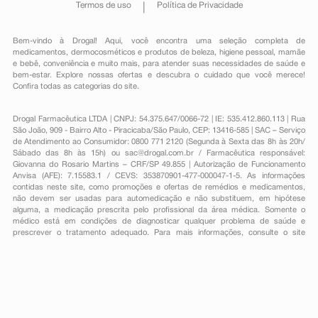
Termos de uso
Política de Privacidade
Bem-vindo à Drogal! Aqui, você encontra uma seleção completa de
medicamentos
,
dermocosméticos e produtos de beleza
,
higiene pessoal
,
mamãe
e bebê
,
conveniência
e muito mais, para atender suas necessidades de saúde e
bem-estar. Explore nossas ofertas e descubra o cuidado que você merece!
Confira todas as categorias do site.
Drogal Farmacêutica LTDA | CNPJ: 54.375.647/0066-72 | IE: 535.412.860.113 | Rua
São João, 909 - Bairro Alto - Piracicaba/São Paulo, CEP: 13416-585 | SAC – Serviço
de Atendimento ao Consumidor: 0800 771 2120 (Segunda à Sexta das 8h às 20h/
Sábado das 8h às 15h) ou
sac@drogal.com.br
/ Farmacêutica responsável:
Giovanna do Rosario Martins – CRF/SP 49.855 | Autorização de Funcionamento
Anvisa (AFE): 7.15583.1 / CEVS: 353870901-477-000047-1-5. As informações
contidas neste site, como promoções e ofertas de remédios e medicamentos,
não devem ser usadas para automedicação e não substituem, em hipótese
alguma, a medicação prescrita pelo profissional da área médica. Somente o
médico está em condições de diagnosticar qualquer problema de saúde e
prescrever o tratamento adequado. Para mais informações, consulte o site
Anvisa. As fotos contidas em nosso site são meramente ilustrativas. Promoções e
preços são válidos apenas para compras on-line, caso haja disponibilidade e
estão sujeitos a alterações no decorrer do dia. Todos os direitos reservados.
Powered by