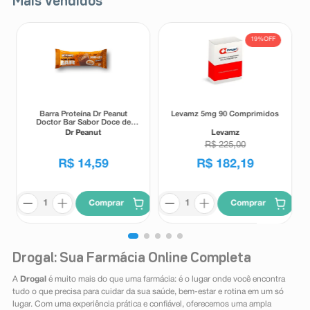
Mais Vendidos
19%
OFF
Barra Proteína Dr Peanut
Levamz 5mg 90 Comprimidos
Doctor Bar Sabor Doce de
Leite 62g
Dr Peanut
Levamz
R$
225
,
00
R$
14
,
59
R$
182
,
19
Comprar
Comprar
Drogal: Sua Farmácia Online Completa
A
Drogal
é muito mais do que uma farmácia: é o lugar onde você encontra
tudo o que precisa para cuidar da sua saúde, bem-estar e rotina em um só
lugar. Com uma experiência prática e confiável, oferecemos uma ampla