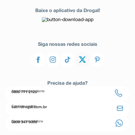
Baixe o aplicativo da Drogal!
Siga nossas redes sociais
Precisa de ajuda?
Atendimento ao cliente
0800 771 2120
Entre em contato
sac@drogal.com.br
Compre pelo telefone
0800 347 0000