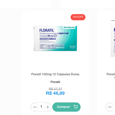
18%
OFF
Floratil 100mg 12 Cápsulas Duras
Florat
Floratil
R$
57
,
27
R$
46
,
89
Comprar