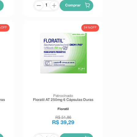
Comprar
%
OFF
24%
OFF
Patrocinado
ras
Floratil AT 250mg 6 Cápsulas Duras
Floratil
R$
51
,
86
R$
39
,
29