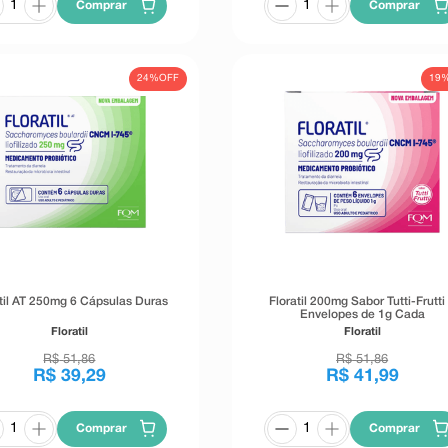
Comprar
Comprar
24%
OFF
19
til AT 250mg 6 Cápsulas Duras
Floratil 200mg Sabor Tutti-Frutti
Envelopes de 1g Cada
Floratil
Floratil
R$
51
,
86
R$
51
,
86
R$
39
,
29
R$
41
,
99
Comprar
Comprar