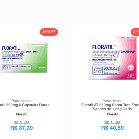
28%
OFF
21
Patrocinado
Patrocinado
ratil 200mg 6 Cápsulas Duras
Floratil AT 250mg Sabor Tutti Frutt
Sachês de 1,25g Cada
Floratil
Floratil
R$
51
,
86
R$
51
,
86
R$
37
,
39
R$
40
,
89