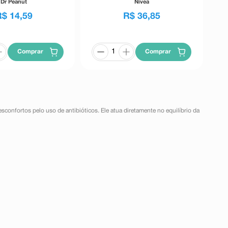
Dr Peanut
Nivea
R$
14
,
59
R$
36
,
85
Comprar
Comprar
sconfortos pelo uso de antibióticos. Ele atua diretamente no equilíbrio da