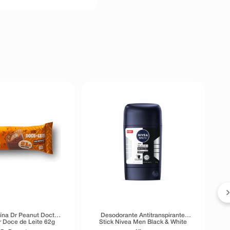
eína Dr Peanut Doctor
Desodorante Antitranspirante
r Doce de Leite 62g
Stick Nivea Men Black & White
Invisible 72h 54g