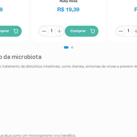
Ruby Rose
9
R$
19
,
39
mprar
Comprar
io da microbiota
ratamento de distúrbios intestinais, como diarreia, sintomas de virose e prevenir de
que atua como um microrganismo vivo benéfico.