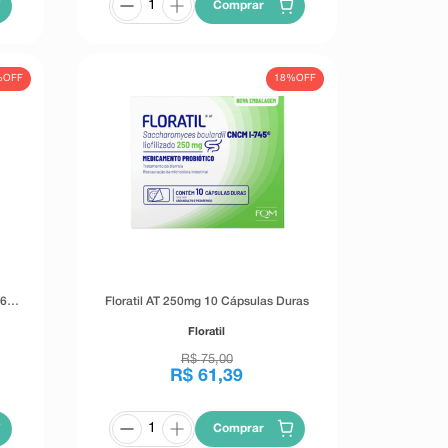
Comprar
%
OFF
18%
OFF
 6
Floratil AT 250mg 10 Cápsulas Duras
Floratil
R$
75
,
00
R$
61
,
39
Comprar