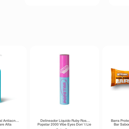
al Antiacne
Delineador Líquido Ruby Rose
Barra Prot
re Alta
Popstar 2000 Vibe Eyes Don' t Lie
Bar Sabo
40g
Preto 5,5g