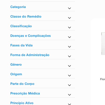
9
º
absorvente
Farmácia em Casa
Categoria
10
º
shampoo
Antidiarreico
Classe do Remédio
Antidiarreico
Classificação
Reguladores intestinais
Sem tarja
Doenças e Complicações
Para diarreia
Fases da Vida
Para adulto e infantil
Forma de Administração
Uso oral
Gênero
Unissex
Origem
Flo
Nacional
Parte do Corpo
Para o intestino
Prescrição Médica
Não
Princípio Ativo