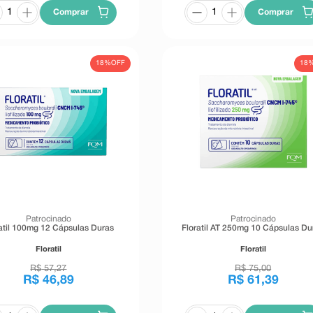
Comprar
Comprar
18%
OFF
18
Patrocinado
Patrocinado
atil 100mg 12 Cápsulas Duras
Floratil AT 250mg 10 Cápsulas Du
Floratil
Floratil
R$
57
,
27
R$
75
,
00
R$
46
,
89
R$
61
,
39