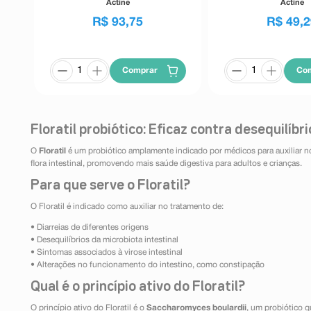
Actine
Actine
R$
93
,
75
R$
49
,
2
Comprar
Co
Floratil probiótico: Eficaz contra desequilíbr
O
Floratil
é um probiótico amplamente indicado por médicos para auxiliar no t
flora intestinal, promovendo mais saúde digestiva para adultos e crianças.
Para que serve o Floratil?
O Floratil é indicado como auxiliar no tratamento de:
• Diarreias de diferentes origens
• Desequilíbrios da microbiota intestinal
• Sintomas associados à virose intestinal
• Alterações no funcionamento do intestino, como constipação
Qual é o princípio ativo do Floratil?
O princípio ativo do Floratil é o
Saccharomyces boulardii
, um probiótico 