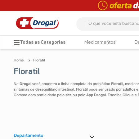
O que você está buscando? 
TERMOS MAIS BUSCADOS
Medicamentos
D
1
º
fralda
Floratil
2
º
dipirona
Floratil
3
º
lenço umedecido
Na
Drogal
você encontra a linha completa do probiótico
Floratil
, medicam
4
º
tadalafila
sintomas de desequilíbrio intestinal, Floratil pode ser usado por
adultos e
Compre com praticidade pelo
site
ou pelo
App Drogal
. Escolha Clique e 
5
º
minoxidil
6
º
desodorante
7
º
esmalte
8
º
teste gravidez
Departamento