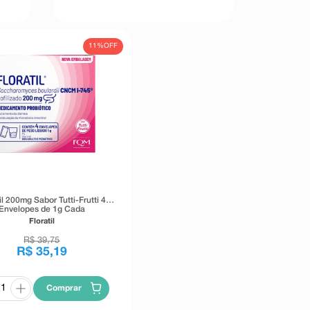
11%
OFF
il 200mg Sabor Tutti-Frutti 4
Envelopes de 1g Cada
Floratil
R$
39
,
75
R$
35
,
19
Comprar