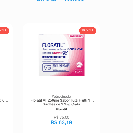
%
OFF
16%
OFF
Patrocinado
i 6
Floratil AT 250mg Sabor Tutti Frutti 10
Sachês de 1,25g Cada
Floratil
R$
75
,
00
R$
63
,
19