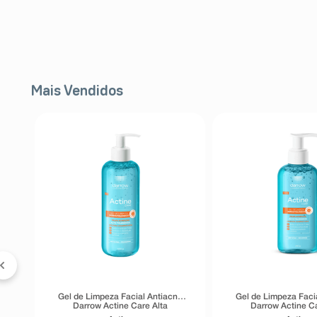
Mais Vendidos
ol
Gel de Limpeza Facial Antiacne
Gel de Limpeza Faci
Darrow Actine Care Alta
Darrow Actine Ca
Tolerância 400g
Tolerância 1