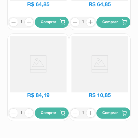
R$
64
,
85
R$
64
,
85
Comprar
Comprar
Nutri Whey Protein Integralmedica
Barra de Proteína Integralmedica
Sabor Baunilha 900g
Crisp Ovomaltine 45g
Integralmedica
Integralmedica
R$
84
,
19
R$
10
,
85
Comprar
Comprar