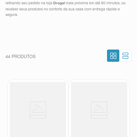
retirando seu pedido na loja
mais próxima em até 60 minutos, ou
Drogal
8
º
teste gravidez
receber seus produtos no conforto da sua casa com entrega rápida e
segura.
9
º
esmalte
10
º
absorvente
44
PRODUTOS
Creatina em Pó Integralmedica
Creatina em Pó Integralmedica
Hardcore Sabor Limão 350g
Hardcore Sabor Morango 350g
Integralmedica
Integralmedica