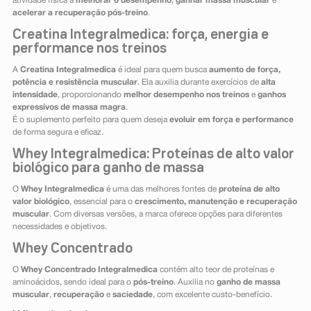
atividade física a
melhorar o desempenho
,
ganhar massa muscular
e
acelerar a recuperação pós-treino
.
Creatina Integralmedica: força, energia e
performance nos treinos
A
Creatina Integralmedica
é ideal para quem busca
aumento de força,
potência e resistência muscular
. Ela auxilia durante exercícios de
alta
intensidade
, proporcionando
melhor desempenho nos treinos
e
ganhos
expressivos de massa magra
.
É o suplemento perfeito para quem deseja
evoluir em força e performance
de forma segura e eficaz.
Whey Integralmedica: Proteínas de alto valor
biológico para ganho de massa
O
Whey Integralmedica
é uma das melhores fontes de
proteína de alto
valor biológico
, essencial para o
crescimento, manutenção e recuperação
muscular
. Com diversas versões, a marca oferece opções para diferentes
necessidades e objetivos.
Whey Concentrado
O
Whey Concentrado Integralmedica
contém alto teor de proteínas e
aminoácidos, sendo ideal para o
pós-treino
. Auxilia no
ganho de massa
muscular
,
recuperação
e
saciedade
, com excelente custo-benefício.