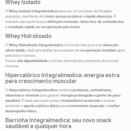
Whey Isolado
O
Whey Isolado Integralmedica
passa por um processo de filtragem
avançado, resultando em
maior pureza proteica
e
rápida absorção
. É
indicado para quem busca
definição muscular
,
baixo teor de carboidratos
e
resultado rápido na recuperação pós-treino
.
Whey Hidrolisado
O
Whey Hidrolisado Integralmedica
é a forma mais pura e de
absorção
ultrarrápida
, ideal para atletas que precisam de
recuperação imediata
após
exercícios intensos.
Possui
alta digestibilidade
e fornece aminoácidos essenciais em poucos
minutos.
Hipercalórico Integralmedica: energia extra
para crescimento muscular
O
Hipercalórico Integralmedica
combina
proteínas, carboidratos,
vitaminas e minerais
para garantir
energia prolongada e ganho de peso
saudável
. É ideal para quem possui
metabolismo acelerado
e precisa
aumentar o
aporte calórico diário
para
crescimento muscular
e
melhor
desempenho físico
.
Barrinha Integralmedica: seu novo snack
saudável a qualquer hora