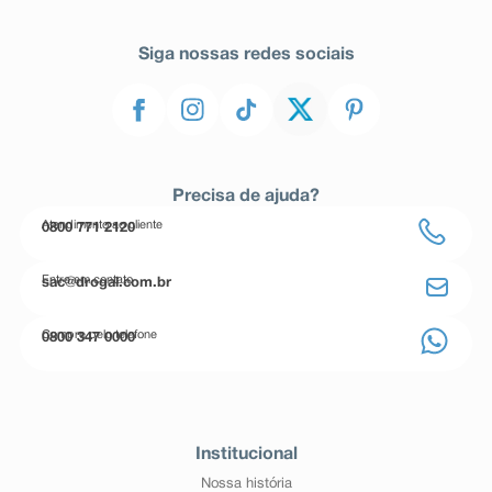
Siga nossas redes sociais
Precisa de ajuda?
Atendimento ao cliente
0800 771 2120
Entre em contato
sac@drogal.com.br
Compre pelo telefone
0800 347 0000
Institucional
Nossa história