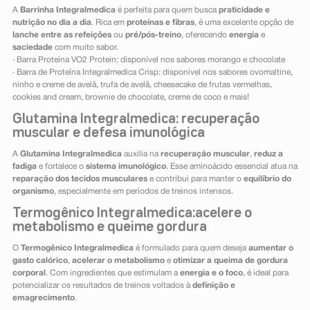
A
Barrinha Integralmedica
é perfeita para quem busca
praticidade e
nutrição no dia a dia
. Rica em
proteínas e fibras
, é uma excelente opção de
lanche entre as refeições
ou
pré/pós-treino
, oferecendo
energia
e
saciedade
com muito sabor.
· Barra Proteína VO2 Protein: disponível nos sabores morango e chocolate
· Barra de Proteína Integralmedica Crisp: disponível nos sabores ovomaltine,
ninho e creme de avelã, trufa de avelã, cheesecake de frutas vermelhas,
cookies and cream, brownie de chocolate, creme de coco e mais!
Glutamina Integralmedica: recuperação
muscular e defesa imunológica
A
Glutamina Integralmedica
auxilia na
recuperação muscular
,
reduz a
fadiga
e fortalece o
sistema imunológico
. Esse aminoácido essencial atua na
reparação dos tecidos musculares
e contribui para manter o
equilíbrio do
organismo
, especialmente em períodos de treinos intensos.
Termogênico Integralmedica:acelere o
metabolismo e queime gordura
O
Termogênico Integralmedica
é formulado para quem deseja
aumentar o
gasto calórico
,
acelerar o metabolismo
e
otimizar a queima de gordura
corporal
. Com ingredientes que estimulam a
energia e o foco
, é ideal para
potencializar os resultados de treinos voltados à
definição e
emagrecimento
.