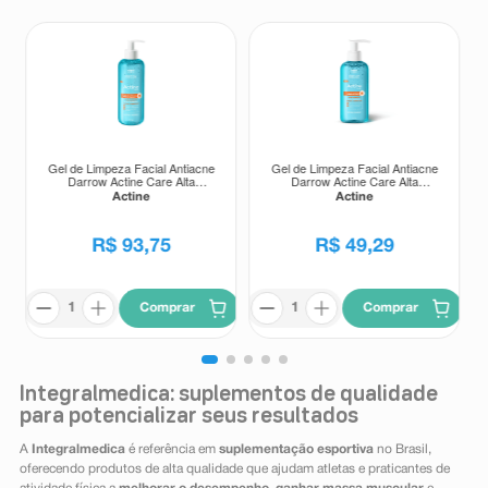
Gel de Limpeza Facial Antiacne
Gel de Limpeza Facial Antiacne
Darrow Actine Care Alta
Darrow Actine Care Alta
Tolerância 400g
Tolerância 140g
Actine
Actine
R$
93
,
75
R$
49
,
29
Comprar
Comprar
Integralmedica: suplementos de qualidade
para potencializar seus resultados
A
Integralmedica
é referência em
suplementação esportiva
no Brasil,
oferecendo produtos de alta qualidade que ajudam atletas e praticantes de