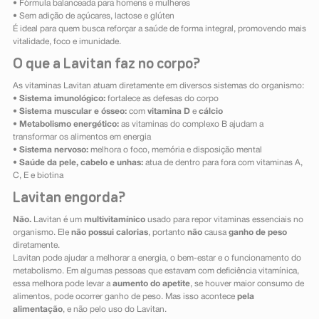
• Fórmula balanceada para homens e mulheres
• Sem adição de açúcares, lactose e glúten
É ideal para quem busca reforçar a saúde de forma integral, promovendo mais
vitalidade, foco e imunidade.
O que a Lavitan faz no corpo?
As vitaminas Lavitan atuam diretamente em diversos sistemas do organismo:
•
Sistema imunológico:
fortalece as defesas do corpo
•
Sistema muscular e ósseo:
com
vitamina D
e
cálcio
•
Metabolismo energético:
as vitaminas do complexo B ajudam a
transformar os alimentos em energia
•
Sistema nervoso:
melhora o foco, memória e disposição mental
•
Saúde da pele, cabelo e unhas:
atua de dentro para fora com vitaminas A,
C, E e biotina
Lavitan engorda?
Não.
Lavitan é um
multivitamínico
usado para repor vitaminas essenciais no
organismo. Ele
não possui calorias
, portanto
não
causa
ganho de peso
diretamente.
Lavitan pode ajudar a melhorar a energia, o bem-estar e o funcionamento do
metabolismo. Em algumas pessoas que estavam com deficiência vitamínica,
essa melhora pode levar a
aumento do apetite
, se houver maior consumo de
alimentos, pode ocorrer ganho de peso. Mas isso acontece
pela
alimentação
, e não pelo uso do Lavitan.