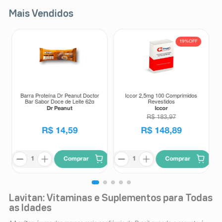
Mais Vendidos
19%
OFF
Barra Proteína Dr Peanut Doctor
Iccor 2,5mg 100 Comprimidos
Bar Sabor Doce de Leite 62g
Revestidos
Dr Peanut
Iccor
R$
183
,
97
R$
14
,
59
R$
148
,
89
Comprar
Comprar
Lavitan: Vitaminas e Suplementos para Todas
as Idades