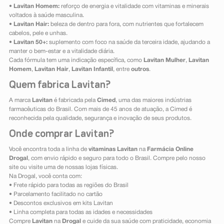
•
Lavitan Homem:
reforço de energia e vitalidade com vitaminas e minerais
voltados à saúde masculina.
•
Lavitan Hair:
beleza de dentro para fora, com nutrientes que fortalecem
cabelos, pele e unhas.
•
Lavitan 50+:
suplemento com foco na saúde da terceira idade, ajudando a
manter o bem-estar e a vitalidade diária.
Cada fórmula tem uma indicação específica, como
Lavitan Mulher
,
Lavitan
Homem
,
Lavitan Hair
,
Lavitan Infantil
, entre
outros
.
Quem fabrica Lavitan?
A marca
Lavitan
é fabricada pela
Cimed
, uma das maiores indústrias
farmacêuticas do Brasil. Com mais de 45 anos de atuação, a Cimed é
reconhecida pela qualidade, segurança e inovação de seus produtos.
Onde comprar Lavitan?
Você encontra toda a linha de
vitaminas Lavitan
na
Farmácia Online
Drogal
, com envio rápido e seguro para todo o Brasil. Compre pelo nosso
site ou visite uma de nossas lojas físicas.
Na Drogal, você conta com:
• Frete rápido para todas as regiões do Brasil
• Parcelamento facilitado no cartão
• Descontos exclusivos em kits Lavitan
• Linha completa para todas as idades e necessidades
Compre
Lavitan
na
Drogal
e cuide da sua saúde com praticidade, economia