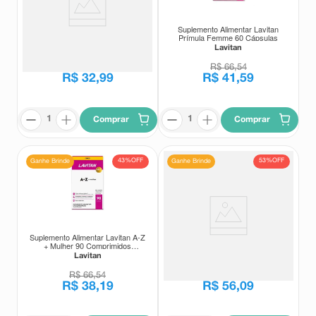
Suplemento Alimentar Lavitan
Suplemento Alimentar Lavitan
Cabelos e Unhas 60 Cápsulas
Prímula Femme 60 Cápsulas
Lavitan
Lavitan
R$
66
,
54
R$
66
,
54
R$
32
,
99
R$
41
,
59
Comprar
Comprar
43%
OFF
53%
OFF
Ganhe Brinde
Ganhe Brinde
Suplemento Alimentar Lavitan A-Z
Suplemento Alimentar Lavitan
+ Mulher 90 Comprimidos
Ômega 3 1000mg 60 Cápsulas
Revestidos
Moles
Lavitan
Lavitan
R$
66
,
54
R$
118
,
67
R$
38
,
19
R$
56
,
09