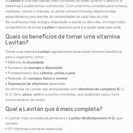
A
Lavitan
é uma das marcas mais confiáveis do Brasil quando o assunto é
vitaminas e suplementos nutricionais. Com uma linha completa para homens,
mulheres, idosos e crianças, a Lavitan oferece fórmulas desenvolvidas
especialmente para atender às necessidades de cada fase da vida.
Se você busca mais energia, disposição e saúde no dia a dia, conheça todos
os benefícios de tomar
Lavitan
e descubra qual é a opção ideal para você.
Quais os benefícios de tomar uma vitamina
Lavitan?
Tomar uma vitamina
Lavitan
regularmente pode trazer diversos benefícios
para o organismo, como:
• Melhora da
imunidade
• Aumento da
energia e disposição
• Fortalecimento dos
cabelos, unhas e pele
• Redução do
cansaço físico e mental
•
Reposição de vitaminas
essenciais
As fórmulas da Lavitan são enriquecidas com
vitaminas do complexo B
, C,
D, E, ferro,
zinco
, selênio e outros nutrientes, que colaboram para o bom
funcionamento do corpo.
Qual a Lavitan que é mais completa?
A Lavitan mais completa atualmente é o
Lavitan Multivitamínico A-Z
, que
contém:
• 23 vitaminas e minerais essenciais