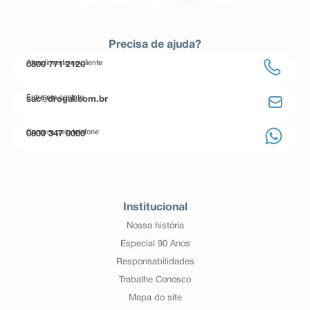
Precisa de ajuda?
Atendimento ao cliente
0800 771 2120
Entre em contato
sac@drogal.com.br
Compre pelo telefone
0800 347 0000
Institucional
Nossa história
Especial 90 Anos
Responsabilidades
Trabalhe Conosco
Mapa do site