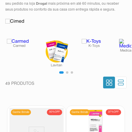
seu pedido na loja
mais próxima em até 60 minutos, ou receber
Drogal
8
º
absorvente
seus produtos no conforto da sua casa com entrega rápida e segura.
9
º
teste gravidez
10
º
esmalte
49
PRODUTOS
50%
OFF
37%
OFF
Ganhe Brinde
Ganhe Brinde