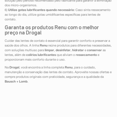
solução pelo período recomendado pelo fabricante para garantir a eliminação
dos micro-organismos.
6)
Utilize gotas lubrificantes quando necessário
: Caso sinta ressecamento
ao longo do dia, utilize gotas umidificantes específicas para lentes de
contato.
Garanta os produtos Renu com o melhor
preço na Drogal
Cuidar das lentes de contato é essencial para garantir conforto e preservar a
saúde dos olhos. A linha
Renu
reúne produtos para diferentes necessidades,
com soluções multiuso para
limpar
,
desinfetar
,
hidratar
e
conservar
as
lentes, além de
colírios lubrificantes
que aliviam o
ressecamento
e
proporcionam mais conforto durante o uso.
Na
Drogal
, você encontra a linha completa
Renu
, para o cuidado,
manutenção e conservação das lentes de contato. Aproveite nossas ofertas e
compre produtos originais com praticidade, segurança e a qualidade da
Bausch + Lomb
.