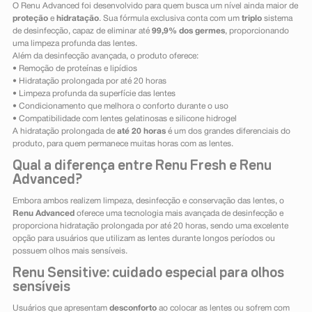
O Renu Advanced foi desenvolvido para quem busca um nível ainda maior de
proteção
e
hidratação
. Sua fórmula exclusiva conta com um
triplo
sistema
de desinfecção, capaz de eliminar até
99,9% dos germes
, proporcionando
uma limpeza profunda das lentes.
Além da desinfecção avançada, o produto oferece:
• Remoção de proteínas e lipídios
• Hidratação prolongada por até 20 horas
• Limpeza profunda da superfície das lentes
• Condicionamento que melhora o conforto durante o uso
• Compatibilidade com lentes gelatinosas e silicone hidrogel
A hidratação prolongada de
até 20 horas
é um dos grandes diferenciais do
produto, para quem permanece muitas horas com as lentes.
Qual a diferença entre Renu Fresh e Renu
Advanced?
Embora ambos realizem limpeza, desinfecção e conservação das lentes, o
Renu Advanced
oferece uma tecnologia mais avançada de desinfecção e
proporciona hidratação prolongada por até 20 horas, sendo uma excelente
opção para usuários que utilizam as lentes durante longos períodos ou
possuem olhos mais sensíveis.
Renu Sensitive: cuidado especial para olhos
sensíveis
Usuários que apresentam
desconforto
ao colocar as lentes ou sofrem com