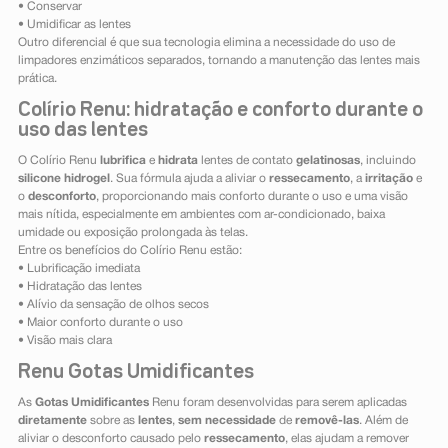
• Conservar
• Umidificar as lentes
Outro diferencial é que sua tecnologia elimina a necessidade do uso de
limpadores enzimáticos separados, tornando a manutenção das lentes mais
prática.
Colírio Renu: hidratação e conforto durante o
uso das lentes
O Colírio Renu
lubrifica
e
hidrata
lentes de contato
gelatinosas
, incluindo
silicone hidrogel
. Sua fórmula ajuda a aliviar o
ressecamento
, a
irritação
e
o
desconforto
, proporcionando mais conforto durante o uso e uma visão
mais nítida, especialmente em ambientes com ar-condicionado, baixa
umidade ou exposição prolongada às telas.
Entre os benefícios do Colírio Renu estão:
• Lubrificação imediata
• Hidratação das lentes
• Alívio da sensação de olhos secos
• Maior conforto durante o uso
• Visão mais clara
Renu Gotas Umidificantes
As
Gotas Umidificantes
Renu foram desenvolvidas para serem aplicadas
diretamente
sobre as
lentes
,
sem necessidade
de
removê-las
. Além de
aliviar o desconforto causado pelo
ressecamento
, elas ajudam a remover