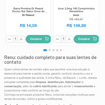
Barra Proteína Dr Peanut
Iccor 2,5mg 100 Comprimidos
Doctor Bar Sabor Doce de
Revestidos
Leite 62g
Dr Peanut
Iccor
R$
183
,
97
R$
14
,
59
R$
148
,
89
Comprar
Comprar
Renu: cuidado completo para suas lentes de
contato
Quem utiliza lentes de contato sabe que escolher uma boa solução é
essencial para manter a saúde ocular, garantir conforto durante o uso e
preservar a qualidade das lentes. A linha Renu, da Bausch + Lomb, oferece
soluções completas para
limpeza
,
desinfecção
,
hidratação
o e
conservação
, além de
colírio lubrificante
para aliviar o
ressecamento
e
proporcionar mais conforto ao longo do dia.
Conheça os principais produtos Renu, incluindo soluções multiuso para
lentes de contato, colírio e gotas umidificantes.