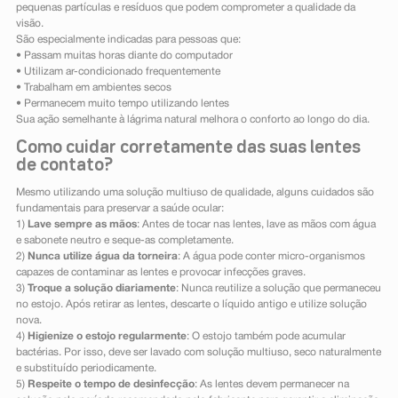
pequenas partículas e resíduos que podem comprometer a qualidade da
visão.
São especialmente indicadas para pessoas que:
• Passam muitas horas diante do computador
• Utilizam ar-condicionado frequentemente
• Trabalham em ambientes secos
• Permanecem muito tempo utilizando lentes
Sua ação semelhante à lágrima natural melhora o conforto ao longo do dia.
Como cuidar corretamente das suas lentes
de contato?
Mesmo utilizando uma solução multiuso de qualidade, alguns cuidados são
fundamentais para preservar a saúde ocular:
1)
Lave sempre as mãos
: Antes de tocar nas lentes, lave as mãos com água
e sabonete neutro e seque-as completamente.
2)
Nunca utilize água da torneira
: A água pode conter micro-organismos
capazes de contaminar as lentes e provocar infecções graves.
3)
Troque a solução diariamente
: Nunca reutilize a solução que permaneceu
no estojo. Após retirar as lentes, descarte o líquido antigo e utilize solução
nova.
4)
Higienize o estojo regularmente
: O estojo também pode acumular
bactérias. Por isso, deve ser lavado com solução multiuso, seco naturalmente
e substituído periodicamente.
5)
Respeite o tempo de desinfecção
: As lentes devem permanecer na