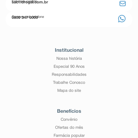
Entre em contato
sac@drogal.com.br
Compre pelo telefone
0800 347 0000
Institucional
Nossa história
Especial 90 Anos
Responsabilidades
Trabalhe Conosco
Mapa do site
Benefícios
Convênio
Ofertas do mês
Farmácia popular