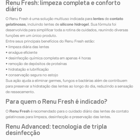
Renu Fresh: limpeza completa e conforto
diário
O Renu Fresh é uma solução multiuso indicada para
lentes
de
contato
gelatinosas
, incluindo lentes de
silicone hidrogel
. Sua fórmula foi
desenvolvida para simplificar toda a rotina de cuidados, reunindo diversas
funções em um único produto.
Entre seus principais benefícios do Renu Fresh estão:
• limpeza diária das lentes
• enxágue eficiente
• desinfecção química completa em apenas 4 horas
• remoção de depósitos de proteínas
• hidratação e lubrificação
• conservação segura no estojo
Sua ação ajuda a eliminar germes, fungos e bactérias além de contribuem
para preservar a hidratação das lentes ao longo do dia, reduzindo a sensação
de ressecamento.
Para quem o Renu Fresh é indicado?
O
Renu Fresh
é recomendado para o cuidado diário das lentes de contato
gelatinosas para limpeza, desinfecção e preservação das lentes.
Renu Advanced: tecnologia de tripla
desinfecção