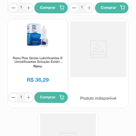
Comprar
Comprar
Renu Plus Gotas Lubrificantes E
Kit Renu Sensitive Solução
Umidificantes Solução Estéril
Multiuso Para Lente De Contato
8ml
475ml + Estojo Para Lentes
Renu
Renu
R$
36
,
29
Comprar
Produto indisponível