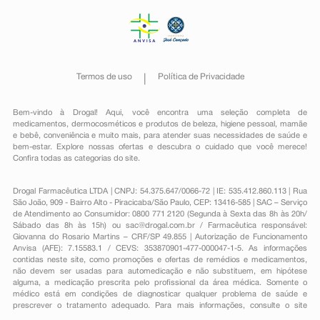
Termos de uso
Política de Privacidade
Bem-vindo à Drogal! Aqui, você encontra uma seleção completa de
medicamentos
,
dermocosméticos e produtos de beleza
,
higiene pessoal
,
mamãe
e bebê
,
conveniência
e muito mais, para atender suas necessidades de saúde e
bem-estar. Explore nossas ofertas e descubra o cuidado que você merece!
Confira todas as categorias do site.
Drogal Farmacêutica LTDA | CNPJ: 54.375.647/0066-72 | IE: 535.412.860.113 | Rua
São João, 909 - Bairro Alto - Piracicaba/São Paulo, CEP: 13416-585 | SAC – Serviço
de Atendimento ao Consumidor: 0800 771 2120 (Segunda à Sexta das 8h às 20h/
Sábado das 8h às 15h) ou
sac@drogal.com.br
/ Farmacêutica responsável:
Giovanna do Rosario Martins – CRF/SP 49.855 | Autorização de Funcionamento
Anvisa (AFE): 7.15583.1 / CEVS: 353870901-477-000047-1-5. As informações
contidas neste site, como promoções e ofertas de remédios e medicamentos,
não devem ser usadas para automedicação e não substituem, em hipótese
alguma, a medicação prescrita pelo profissional da área médica. Somente o
médico está em condições de diagnosticar qualquer problema de saúde e
prescrever o tratamento adequado. Para mais informações, consulte o site
Anvisa. As fotos contidas em nosso site são meramente ilustrativas. Promoções e