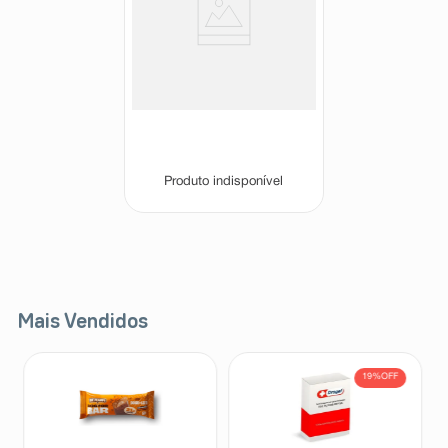
Renu Gotas Umidificantes
Solução Estéril 15ml
Renu
Produto indisponível
Mais Vendidos
19%
OFF