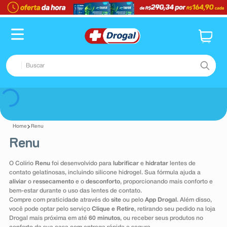
Buscar
TERMOS MAIS BUSCADOS
Voltar
1
º
fralda
Renu
2
º
pampers confort sec max
Renu
3
º
dipirona
O Colírio
Renu
foi desenvolvido para
lubrificar
e
hidratar
lentes de
4
º
lenço umedecido
contato gelatinosas, incluindo silicone hidrogel. Sua fórmula ajuda a
aliviar
o
ressecamento
e o
desconforto
, proporcionando mais conforto e
5
º
tadalafila
bem-estar durante o uso das lentes de contato.
Compre com praticidade através do
site
ou pelo
App Drogal
. Além disso,
6
º
minoxidil
você pode optar pelo serviço
Clique e Retire
, retirando seu pedido na loja
Drogal mais próxima em até
60 minutos
, ou receber seus produtos no
7
º
desodorante