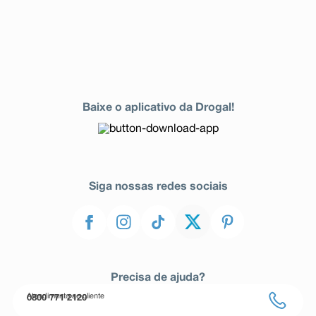
Baixe o aplicativo da Drogal!
Siga nossas redes sociais
Precisa de ajuda?
Atendimento ao cliente
0800 771 2120