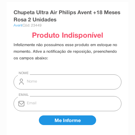
8
º
teste gravidez
Chupeta Ultra Air Philips Avent +18 Meses
9
º
absorvente
Rosa 2 Unidades
Avent
Cód: 23449
10
º
shampoo