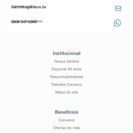
Entre em contato
sac@drogal.com.br
Compre pelo telefone
0800 347 0000
Institucional
Nossa história
Especial 90 Anos
Responsabilidades
Trabalhe Conosco
Mapa do site
Benefícios
Convênio
Ofertas do mês