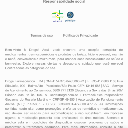
Responsabilidade social
Termos de uso
Política de Privacidade
Bem-vindo à Drogal! Aqui, você encontra uma seleção completa de
medicamentos
,
dermocosméticos e produtos de beleza
,
higiene pessoal
,
mamãe
e bebê
,
conveniência
e muito mais, para atender suas necessidades de saúde e
bem-estar. Explore nossas ofertas e descubra o cuidado que você merece!
Confira todas as categorias do site.
Drogal Farmacêutica LTDA | CNPJ: 54.375.647/0066-72 | IE: 535.412.860.113 | Rua
São João, 909 - Bairro Alto - Piracicaba/São Paulo, CEP: 13416-585 | SAC – Serviço
de Atendimento ao Consumidor: 0800 771 2120 (Segunda à Sexta das 8h às 20h/
Sábado das 8h às 15h) ou
sac@drogal.com.br
/ Farmacêutica responsável:
Giovanna do Rosario Martins – CRF/SP 49.855 | Autorização de Funcionamento
Anvisa (AFE): 7.15583.1 / CEVS: 353870901-477-000047-1-5. As informações
contidas neste site, como promoções e ofertas de remédios e medicamentos,
não devem ser usadas para automedicação e não substituem, em hipótese
alguma, a medicação prescrita pelo profissional da área médica. Somente o
médico está em condições de diagnosticar qualquer problema de saúde e
prescrever o tratamento adequado. Para mais informações, consulte o site