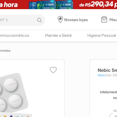
:)
Meu
Nossas lojas
ermocosméticos
Mamãe e Bebê
Higiene Pessoal
rimidos
Nebic 5
Nebic
Cód: 23