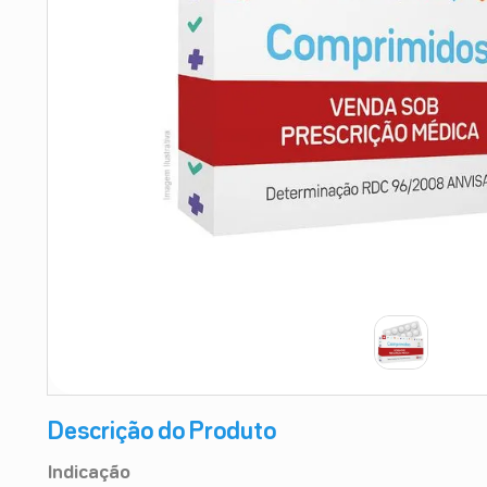
9
º
absorvente
10
º
shampoo
Descrição do Produto
Indicação