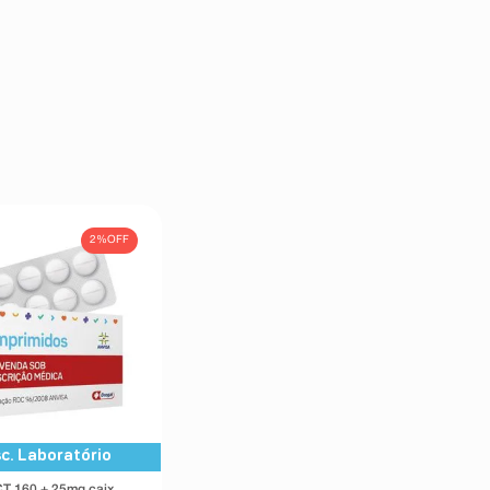
2%
OFF
c. Laboratório
T 160 + 25mg caixa