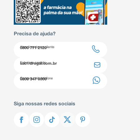
Precisa de ajuda?
Atendimento ao cliente
0800 771 2120
Entre em contato
sac@drogal.com.br
Compre pelo telefone
0800 347 0000
Siga nossas redes sociais