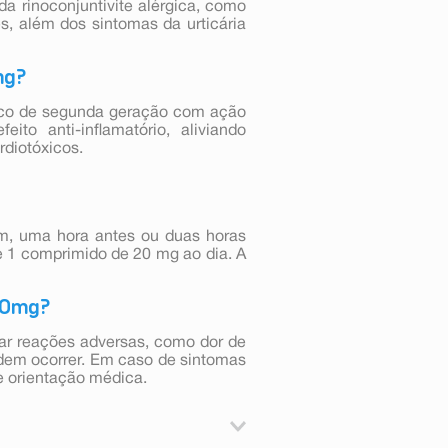
a rinoconjuntivite alérgica, como
es, além dos sintomas da urticária
mg?
nico de segunda geração com ação
ito anti-inflamatório, aliviando
rdiotóxicos.
jum, uma hora antes ou duas horas
 1 comprimido de 20 mg ao dia. A
 20mg?
ar reações adversas, como dor de
dem ocorrer. Em caso de sintomas
e orientação médica.