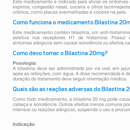
Este medicamento é indicado para aliviar os sintomas d
espirros, congestão nasal, coceira e olhos lacrimejant
crônica, como placas avermelhadas e coceira na pele.
Como funciona o medicamento Bilastina 20
Este medicamento contém bilastina, um anti-histamí
seletiva nos receptores H1 da histamina. Possui efe
sintomas alérgicos sem causar sonolência ou efeitos ca
Como devo tomar o Bilastina 20mg?
Posologia:
A bilastina deve ser administrada por via oral, em je
após as refeições, com água. A dose recomendada é de
duração do tratamento deve seguir orientação médica.
Quais são as reações adversas do Bilastina
Como todo medicamento, a bilastina 20 mg pode caus
cabeça e sonolência. Outros efeitos menos comuns po
intensos ou reações alérgicas, suspenda o uso e procur
Indicação