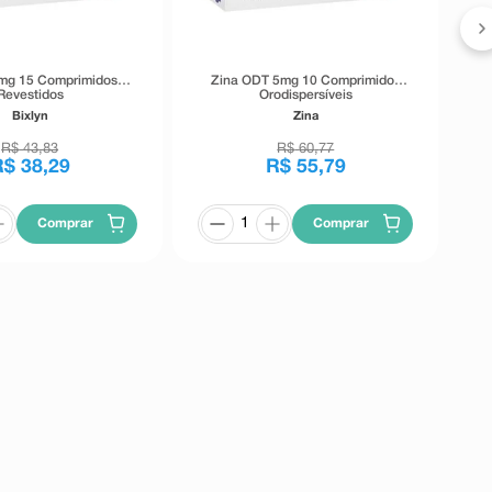
0mg 15 Comprimidos
Zina ODT 5mg 10 Comprimidos
Revestidos
Orodispersíveis
Bixlyn
Zina
R$
43
,
83
R$
60
,
77
R$
38
,
29
R$
55
,
79
Comprar
Comprar