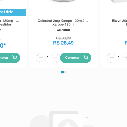
ratório
 + 120mg 10
Celestrat 2mg Xarope 120ml2mg
Bixlyn 2
estidos
Xarope 120ml
n
Celestrat
R$
38
,
20
e
R$
28
,
49
90
*
mprar
Comprar