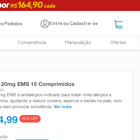
Entre ou Cadastre-se
s Pedidos
Conveniência
Manipulação
Ofertas
na 20mg EMS 15 Comprimidos
495
mg EMS é antialérgico indicado para tratar rinite alérgica e
ônica, ajudando a reduzir coceira, espirros e lesões na pele, com
 e sem provocar sonolência.
Ver mais
4,99
45
% OFF
artão