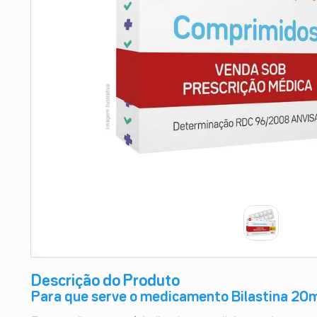
9
º
esmalte
10
º
absorvente
Descrição do Produto
Para que serve o medicamento Bilastina 2