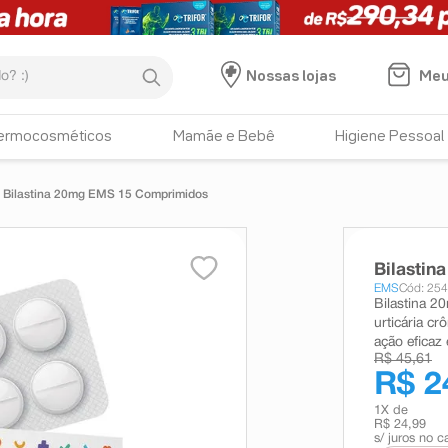
:)
Meu
Nossas lojas
ermocosméticos
Mamãe e Bebê
Higiene Pessoal
Bilastina 20mg EMS 15 Comprimidos
Bilasti
EMS
Cód: 25
Bilastina 20
urticária cr
ação eficaz
R$ 45,61
R$ 2
1
X de
R$ 24,99
s/ juros no c