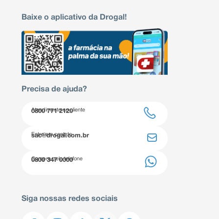
Baixe o aplicativo da Drogal!
Precisa de ajuda?
Atendimento ao cliente
0800 771 2120
Entre em contato
sac@drogal.com.br
Compre pelo telefone
0800 347 0000
Siga nossas redes sociais