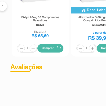
Desc. Labo
Bixlyn 20mg 30 Comprimidos
Allexofedrin D 60mg
Revestidos
Comprimidos Rev
Bixlyn
Allexofedri
R$
72
,
16
a partir d
R$
65
,
69
R$ 39,
Comprar
Co
Avaliações