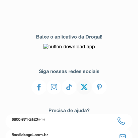
Baixe o aplicativo da Drogal!
Siga nossas redes sociais
Precisa de ajuda?
Atendimento ao cliente
0800 771 2120
Entre em contato
sac@drogal.com.br