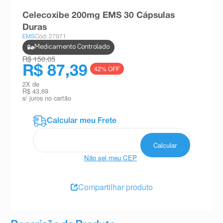
8
º
absorvente
Celecoxibe 200mg EMS 30 Cápsulas
9
º
teste gravidez
Duras
EMS
Cód: 27971
10
º
esmalte
Medicamento Controlado
R$ 150,05
R$ 87,39
42
% OFF
2
X de
R$ 43,69
s/ juros no cartão
Não sei meu CEP
Compartilhar produto