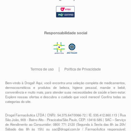
Responsabilidade social
Termos de uso
Política de Privacidade
Bem-vindo à Drogal! Aqui, você encontra uma seleção completa de
medicamentos
,
dermocosméticos e produtos de beleza
,
higiene pessoal
,
mamãe e bebê
,
conveniência
e muito mais, para atender suas necessidades de saúde e bem-estar.
Explore nossas ofertas e descubra o cuidado que você merece!
Confira todas as
categorias do site.
Drogal Farmacêutica LTDA | CNPJ: 54.375.647/0066-72 | IE: 535.412.860.113 | Rua
São João, 909 - Bairro Alto - Piracicaba/São Paulo, CEP: 13416-585 | SAC – Serviço
de Atendimento ao Consumidor: 0800 771 2120 (Segunda à Sexta das 8h às 20h/
Sábado das 8h às 15h) ou
sac@drogal.com.br
/ Farmacêutica responsável: