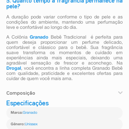
5. Quanto tempo a fragrância permanece na
pele?
A duração pode variar conforme o tipo de pele e as
condições do ambiente, mantendo uma perfumação
leve e confortável ao longo do dia.
A Colônia
Granado
Bebê Tradicional é perfeita para
quem deseja proporcionar um perfume delicado,
confortável e clássico para o bebê. Sua fragrância
suave transforma os momentos de cuidado em
experiências ainda mais especiais, deixando uma
agradável sensação de frescor e aconchego. Na
Drogal
, você encontra a linha completa Granado Bebê
com qualidade, praticidade e excelentes ofertas para
cuidar de quem você mais ama.
Composição
Especificações
Aqua (water), peg-40 hydrogenated castor oil, parfum
(fragrance), benzyl alcohol, polysorbate 20, peg-12
Marca
:
Granado
dimethicone, ethylhexylglycerin, sodium gluconate,
peg-12 allyl ether, peg-12, tocopherol, cinnamyl alcohol,
citronellol, coumarin, geraniol, hexyl cinnamal,
Gênero
:
Unissex