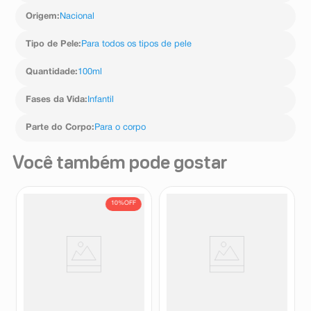
limonene.
Origem
:
Nacional
Tipo de Pele
:
Para todos os tipos de pele
Quantidade
:
100ml
Fases da Vida
:
Infantil
Parte do Corpo
:
Para o corpo
Você também pode gostar
10%
OFF
Colônia João e Maria
Colônia Granado Bebê
Cheirinho de Bebê 200ml
Tradicional 100ml
João e Maria
Granado
R$
44
,
45