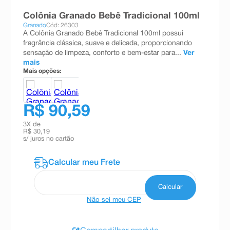
8
º
teste gravidez
Colônia Granado Bebê Tradicional 100ml
Granado
Cód: 26303
9
º
esmalte
A Colônia Granado Bebê Tradicional 100ml possui
fragrância clássica, suave e delicada, proporcionando
10
º
absorvente
sensação de limpeza, conforto e bem-estar para...
Ver
mais
Mais opções:
R$ 90,59
3
X de
R$ 30,19
s/ juros no cartão
Não sei meu CEP