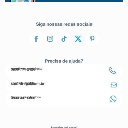
Siga nossas redes sociais
Precisa de ajuda?
Atendimento ao cliente
0800 771 2120
Entre em contato
sac@drogal.com.br
Compre pelo telefone
0800 347 0000