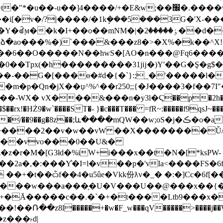
�E&w;��׬�.����wT��f��ϛ������/�R�����޷�y՛/
ٶ�����d���s,:*��\�����{���j�Z�-�ݽ\��|
�)`���&���z8�>�X%�k��^X!�2���׾]4 l୽�^ld�_\-g
�0��Tpx(�h���������31jĳ�)Y'��G�Ş�g$�
$ʍ��-��G�[���ө�#d�{�`}:;_�'����
p�Qn�jX��џ^%^��r250;;{�J����3�f��7I"
�;և����mQW��w;oS�j�ڪ�o�a֭b!]���hW?dv�b[�/ʗ�һR]���C/
���vvo���0��U&�
�+�t��ѽf��4�u5ûe�Vkk份ƛv�_� �:�]Cc�6f[�
�k�`���w���a���֛�U�V���U��@���x��
�Ā�����c�ּ�.�`�+�t����Ltb9���x��
Ռ��z8l�����+�w�F_w���qV�����>����j��W
���˫d|