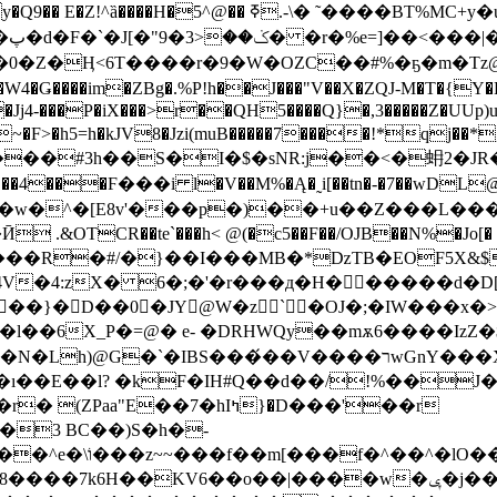
V!
0�Z�Ӊ<6T����r�9�W�OZC��#%�ҕ�m�Tz@Ӡ��u
�Jj4-���P�iX���>r��QH5����Q}�,3�����Z�UUp)
 ~�F>�h5=h�kJV8�Jzi(muB�����7����!*qj��*
����#3h��S�I�$�sNR:j��<�蚦2�J
4���Ϝ���i l�V��M%�Ą�˷i[��tn�-�7��wDL@
`���h< @(�c5��F��/OJB��N%�Jo[� :�L'�f4حh����6���:�>�7)�(���
��R�#/�}��I���MB�*ǲTB�EOF5X&$8
�4:zX� 6�;�'�r���д�H� �����d�D[
��}�D��0�JY@W�z`�OJ�;�IW���x
���́��V����רwGnY���X��- c����� �(��"
��E��l? �kF�IH#Q��d��/!%��J��g�
E��7�hIߤ}�D���'��r
-�3 BC��)S�h�-
��� =���W4�r