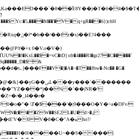
{���$Y
c:�5,����M��'�V�ɋ+gR���6})cɦH
�!�KxL��$�=vC�tD] ofr�4���RI�gr27�C�����`
Hk8q�����_D�$&
��y���`�������
=�/�_l4��r�
WN�(�\� �ZW��SE2L�U�d>�,j
�tE'V�0V�8�C�"A�هho?/