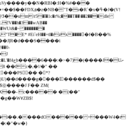
m/r5�ǐ�1c�r%;���T��\��2���dle
u�WUt&�~ �������
,"T�E* #Ei`eH��+tl�rzx����򔆺�f�B��%
R��JļR�d���S����i
��0-
�J�Uށ
 ��fc�,�!/�" ��
���PS �� �*?
�>)U)��d����g����Iْ������d$��
�W٧ZB$!