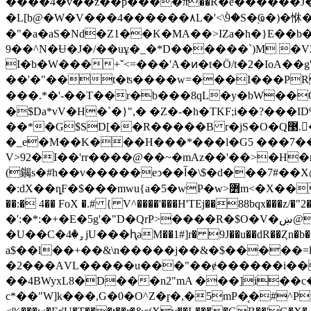
����4�v��z��p����π��R�e� �����J�q��
�L[b@�W�V���4������٨L�'<\۫9�S�֭Ҩ�)�恘�Ҟ_8e����V{M^\Q��蕢W�m���ceQ|�/
�"�a�aS�Nd�Z1��K�MA��>ӀZa�h�}E��b�׿�.cDŁ,[X�'��h��چEz��t?��=��^,�T<�d���Q�A$&�c��Ry�Y�ՒNT
9��^N�Ʉ�J�/��uұ�_�*D������`)M �V2�
I�b�W���+ˇ<=���'A�ͷ�t�Ö/t�2�IoA��g
��'�"��t�ʦ����w=���I���PR
���.*�'-��T��r�b���8qL�y�bW��OXy
�$Da*vV�H�`�}",� �Z�-�h�TKF;i��?���ID%���X:��G٢ ��� �>
��*�G$SD[��R�����B r�jS�O�Q޳.�[��z�|�"7���ke�t����'Z��[9\+��Z���(�c�Ǧ٬����ˠ��E�CzJ�{� �ʱ !b)�]�#�4̀IZ%�l*
�_e�M��K���H���*���l�G5 ���7��ds
V>92�I��'rr����@��~�mAz��'��>�H�
(䥟s�#h��v�����eͻ��آ�\$�d���7#��X@�`~�h���=�v�p2��|��]:�fU4�oe�"��Vz�{)"��||�<Ǿl��<�]��ߡ㊶-
�:dX��ȵF�$���mwu{a�5�wP�w>߻m<�X��+n��vL�_�j�r�t[',X<l�N>��1��>il��h�mrc��~gԭHK;�t�O0�g��ys�Z��2]V����4'����i�_�/
��:� 4�� FoX �.# { V^����'���H'TEj��88b
qx���z/
�':�*:�+�E�5g'�"D�QrP>����R�$O�V�ښ@��p&�Dm��j�y���e���X=[�, ��Ɩ2J �Jc*T��Ӷ�jU��
�U��C�ۄ�4jU���ԧəM��1#]r� 9J��u��dR��Ȥn�b�O��o����?�̸ʱ[��.!�L ���Aʀ�� ��J�� !>)������^~��{\�~0{�4�F����˶f-�&�oe%��(���関�Y-
�2���ΑVL�����u���"��ɇ������i��
��4BWyxL8�D���n2"mA ���]i��c
c*��"W]k���,G�0�O^Z�ɼ�,�5mP�͔�#^P���&Rn϶� ��s�f�`�ܚ%