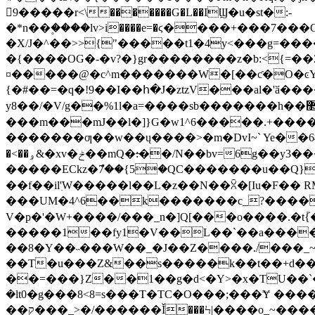
9�����r<\�������G�L��IϢ�u�st�:-
�*n��۪����lv>i����e=�ϛ����+���7���OG�H���ɣ��������Ίڋf:��C��3�
�X/J�^��>>{"�����t1�4y<���g=��
�{����OG�-�v?�}gr��������z�b:<{=��
¤�����@�c^m�������W�[��ƈ�O�ͼY,
{�#��=�q�!9��I��հ�J�ztzV���al�'ӑ���
���m���mJ��l�]}G�w1^6�����.+���
�������ƣ��w��ų����>�m�DvI~` Ye��6橢�?��yJu��|�|w � ��
�<��ۅ&�xv�ݲ��mQ�:̶��/N��bv=6g��y3������3g+�:5���f�s �����Y��Nѝ/���.���^\��Oy=�G�v�D}��Н7?\C6
�����ECkz�ް7��{5�QC�������u��Q}
��f��il'ִW�����l��L�z��N��ꇣ�[Iu�F��
���UM�4^6��k�������c_?�����
V�p�'�W+����/���_n�]Q[���o����.�t{
�����1��fy1�V��L��`��a���
��8�Y��˵���W��_�J��Z����./���_~
�
�T�u���Z&��s�����k��t��+d��ݕ_;u�����r�Ck �)x%����y=���>�d�
��=���}Z��1��g�d<�Y>�x�TU��`
�lt0�g���8<8=s���T�TC�O���;���Ɏ �����Ѵ��V����-���
��ק���_>�/������Ǐ���Ϟ|����o_~�����>�������Ϟ�����'��(���Ǐ�R��7���|��x��xz�o]��Ng�+.+?q$X�/