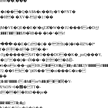
�d9H��,���
l�H� �XV�-@�}:!��
jM�VE�QE��E�!�ȵZѪ͌�W��1U���$a�D샨
�T����$J9�͂4B�� �b�^�e!
T�{�4t� D
�:�=
�3'g�����X#T�O���DO��K�_poQ���Y,
"?2.��9 h�`))6N��"�ni���G�ie�
a$��l��+��&\n�����j��&�$�����=l�p�\{�Qfi�a����vV�%��'����S���X%ON<6�׮�
TT�-
d���RhD��pe�