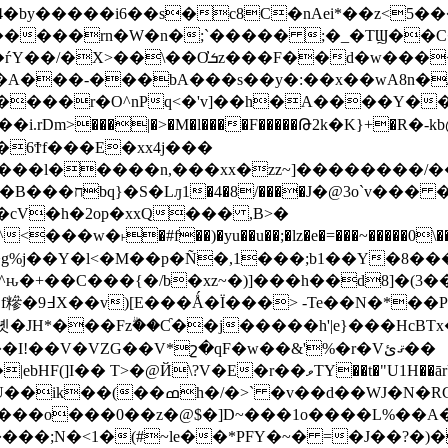
4�by�����i6��s�c8C�nAei*��z<5
Ϊ�����rn�W�n�;`����� ;�_�TϢ��C�
<"Oy����p���؛�VM��b�=���Ҩsl�zJ
��A���-���bA���s��y�:��x��wA8n�/
�_�����r�O^nPq<�'v]��h�A����Y�� 
����l�����n,���xx�zz~]��������/��
\�GuO�Ţ��]�g
cV�h�2op�xxQ��� ,B>�
X�g%j��Y�l<�M��p�Ñ�,1���;b1��Y�8
�^ԋ�+��C���{�/b�xz~�)]���h��d8]�(3�
���/+�P 
�JH*���Fzۗ��Ƈ��j�����h'|e}���HcBT
!��V�VZG��V*շ�qF�w��&'%�r�Vޤئ��
TY��t�"U1H��ārUtl��F�JGpT��Q ���F��k_=J�5
��\p�@y�P���ھ�� ^!��3�++�G�X���.xM�$U��ik��(��ߘh�/�>` �
G}'���o���0��z�@$�]D~���1o����L%��
���;
N�<1�(#~le��*PFY�~� =�J��?�