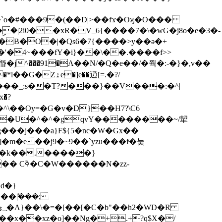
�|2i0��xR�V_6{����7�\�wG�j8o�e�3�-
�B�O�|�Qs6�7{����>y��ǝ�+
�4~���fY�i}��\��.����f>>
惽�j^���91�Λ��N/�Q�e��/�쭥�:-�}�,v��
ۿe�]e��辸[=.�?/
��_:s��T?���}��V���:�^|
���U�^�^�gqvY��������~/㸷
���j���a}F${5�nc�W�Gx��
�e ��j9�~9��`yzu���fּ�눚
�N�k��.�����}
�N�zz-
��ܺ|���;