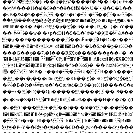
��V߰2�Z�(m��q[�|7����f�P�� k�}q9^
�W���H�aI�׬�0�9�*�59�U�`J�O�L��_��%]�oӹ�R�@���O�u�[6������NGBɓ,Ka���ED���`�8��ͣE8Y��j�T�6�4�$�T�ԟ�/MH��7���/
�vB�&4�5��s,_��T;�C�{����n>�to݂h[0;�0
��$���S�re�J���R�����bSS�U�ǥ~�bO�VBV
�8�Ii��ӥ�R�h!�U?/3�p� �j6�o6�ԓI3_�={�
��_��w�'�+p�:DH�5�L�≚#�*�̠9)B�&#��0�Ty������Ҭ)��#7�d�
�ؽ��F�������� ��oÊm�U�Dz�ݦ��Y�P����3L��ͦ�T}XU����l�
�����>B�r>�Lk,=+c������Ω�34�I,�$,r��p�a%Q�����>:mhY��� �����Y3
���G��ʒ��7.�]���R6Xx���f���g��˶`�+�46
[���-ăI@J5�|�?��� �i�0Py��Y����+A�exx��6y�X�C
( }L��$�|C�E�cɋ4��ы�*b�%o$)�"�� ħ)zM6ej��e ��IF�ր������f�>vYٷ
䁏d�VlΰKB�=;��d�;�;Ǝ˨[� H��A���
�,]��c�;���d6mf�Kh���:SOʳ�'E�Ď�h@
��B�?;�>m /ɛ�]�Oru4#d�iQ 9�(re%}l����C�e[u�ۊ[<Ռ�*lY�h�nPR��\��T���u���"YZ���*j��
��+x��D)��Qp����� ���� ��a8���e8$��
�n�>x�Z�DΥ�"��o��m�ޢ%��c��H�Y�7�h )(D"Ay�tsǔ��챆��`��"�y�x:S`��hɣJ���\�P0�o�"� \Ⱦ�$���'�|9���O�Y�>a�DFv/
�#�C��� 6���ǀ|�� �bi�Y?�-�����L;�w�
��¢��k/6?.����`�~pp�q���3��* w�����$�RD:
�˥O�o�=Hi��؝ {��aA{`����?�����f[B��� G9[�@~^�c>FW� F&����ik%ϐ�yZ���gL�,�8�t
�P~Y��R�u���8D��ڙw<����d���S��M������2��z��L� ��X�y��|ؤ����H�H����U~��S���ׁ�|