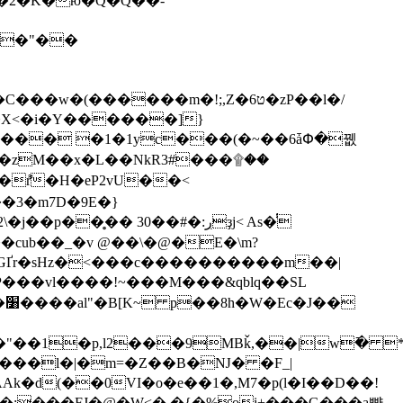
�\�"��
(������m�!;,Z�6ט�zP��l�/
��X<�i�Y������]}
9>S��� �1�1yc���(�~��6ǡՓ�뀂
q�zM��x�L��NkR3#���۩��
�r͌�H�eP2vU��<
�3�m7D�9E�}
�cub��_�v @��\�@�E�\m?
3GҐr�sHz�<���c����������m��|

}���l�|�m=�Z��B�Ǌ� �F_|
�d(��0VI�o�e��1�,M7�p(l�I��D��!
8�;���FJ�@�W<� �{�%oi+���G���a뺤