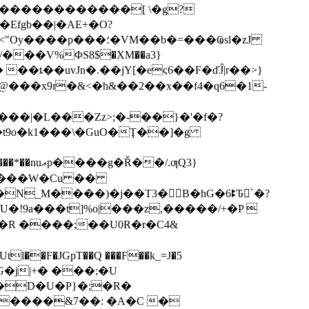
��������������[ \�g?
Efgb��|�AE+�O?
���V%ΦS8$�XM��a3}
��ȶ��uvJn�.��ϳY[�eϛ6��F�ďĴ|r��>}
��|�L���Zz>;�-��}�'�f�?
�����W�Cu ��
�N_M����)�j��T3�B�hG�6ꔪԎ`َ�?
x�R ����;��U0R�r�C4&
v��d��WJ�N�RG�j|+�
���;�U
A�D�U�P}�;�R�
)�����&7��: �A�C �