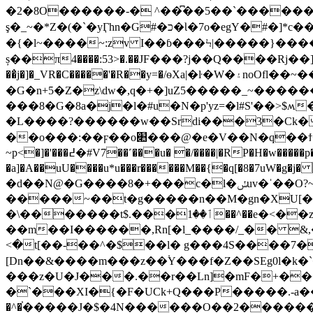
�2�8O������-� ^��͆��5��`������t�"*�u��-u��]4����/+
ş�_~�*Z�(�`�yӶhn�G#�כ�Ɩ�7o�egY�#�]*c���i[�v�/?|����/�1kܷ���5���3G�'X-�������o���'O=�?��㧟=|��}
�{�l~����~:zv I��ɓ���Ϟ|�����}����Y�ꀶϻ��k�I+��o��mNM�|���2
ș��π4����:53>�.��JF���?j��Q����Rj��]ձ�ao���%
��̓j�]�_VR�C�����'�R��y=�/ѳXa|�ŀ�W�۽noOfl��~���6��O�����N��hwS�[AO�n���@Fq6����:zmԕ���:�����-���?
�G�n+5�Z�z\dw�,q�+�]uZ5�����_~�����
���8�G�8a�j�l�#u�N�p'yz=�l#S'��>
�L����?������w��Srdi���3�Ck��m�
��o���:��ϝ��o׊���@�e�V��N�q��ϯ��-WX� vX���&���n�y3l�Ϛ��p�2h��H���}V-����||�b��x����|���y=^���
~p<�]�'���߄�#V7��˹���u� �/����|�RP�H�w�����p�$��rx!�HŻ9�w`����ST�- }�c���T��� =fR~:�����f9qsJ~���v���l^��Ϥ������#��A bdQ@��
�a]�A��uU����u*u���r������M��{�q[�8�7uW�g�j� �/��9��g�8z�
�d��N@�G����8�+���c�l�ݽuv�ˈ��O?~����2��v�w��vW ��X��������Ǔ/
�����~��t�g�����n��M�gn�XU[
�\�������t$.���ٲ��1��^��e�<��z�z�r�M�[G3łd�%iW+i���x��t�N�[*ksPW-
<�t[��-��^�$��l� g���4S����7� �
[Dn��&����m���z��۬Y���f�Z��SEg0l
���z�U�J���.��r��Ln]�mF�+��+
�`���XI�{�F�UCk+Q���P�����.-a���!��
�^�֓�����J�$�4N������O��2������z