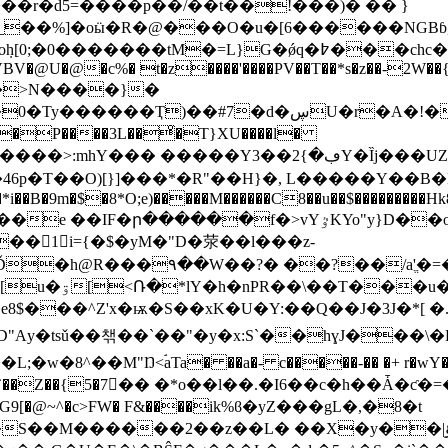
6���r�d5=����p��/��t��!���)� �� }
�������tM�=L}G�ǿq�߈���chc�ؓ?
�@U�@�c%� t�z����'����PV��T��*s�z��-2W��
mY��>N����}�
ڛU�r�A�!��Rxq�ݩ�l*�b��/��fz�x)��E?4���
ڢ�}2��Y�Ȉj���UZ��@P!f�+x 0�V.o�V�}
p�T��O)[}]���*�R"��H}�, L�����Y��B�ҐUU%
%�*i��B�9m�$�8*O;e)�����M������C8��u��$���������
KYo"y}D��o��d�t؎]���Ғ��V�]�A�~�T ��Jbw�-Nc�� �G�
��󆦴1i={�$�yM�"D�荥��l���z-
R���۹��W��?� ��?��/a'ֱ�=�@�fk}��yG��ݭL�
% �`��|NR�'
�^Z'x�ѭ�S��xK�U�Y:��Q��J�3J�*[ �.�Z
8^��M"Ŋ<ۘaTa� ��a�- c�����-�� �+ r�wY�
[h8o`��Z��{5�7�ٔ� �*o��l��.�I6��c�h��Ǡ�ƈ�=�