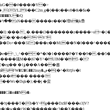
��C2m˰g�]��ג��v8�&�$a�
�l��X/�rQ
㙑
�/�'�r6�?^V?
�e�^_\_^���*�J�1����P�Y��9�.��5
lzuy�ڥ�[�^�RԥSv�l
����#��� ����?
��Wc�Dqk�};��j �蛮
!tj���T�|b�Y=g���Dz$F���e3]V?
�/�w��i:W�?�����j�c3��X���}