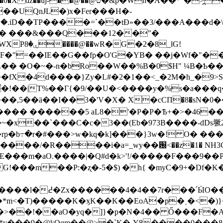
p�Wh�A��*"�>̪�2�K�ю�Q�Q��-
��UQnɈL�)x�Fer���H�-
jަ�.iD��TP����=`��tƉ»��3/���A���d
(� ���&���Q���12��"�
�8_lG!
=��IE��G��fp�O'G�YB� ��j�Wf�"��C���w�
jӘL�� �O�~�-n�bRo��W��%B�0$H" ¼B�Ƅ
qF��fX�4d����}Ζy�L#�2�1��<_�2M�h_�
�!��|T%��Γ{�9/��U�<����y�%s�a���
���,5��ä��I��3�'V�X� X�cCΠ�8�sN�0�
���� ������5 aL8�'�P�P�Ѣ+�>�46��
p�b߹�r�#���>w�kq�k]���}3w�! O� ���
����/�R����i�a=_wy��԰<��z�1� NH
�-5�$) �h{ �myC�9+�Df�K�׸����al"�B[K~ p��8h�W�Ec�J��
�D#VF���o�[y�9%پ�%Ma�|
Ҍ�*m<�T)�����K�ӽK��K��EoA�p�˱�<�)
>��!��aO�yq�]}�p�N�4�� Ő���F�AAk
v*y���9�@kOqm��@>�`K�-Y8����0���