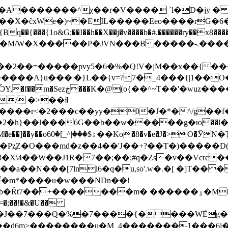
We�)~�EIL�����Eeo����rG�6�_{5|'L2 6
�{1o&G;��I��h��X��j�v�͏���b�#.������ry��x8����I
X�����P�JVN���B �����-.����٦��sN�������e��f�増b�jk
�>o=�{�����G����x1�]O�գ�k���4���Q�a�����=�ө�z���S4�\���f>>^6WW�|
���A}u���|�}L��{v=?7�_4���{|1��O�
/ �>��ꍧ
����r<�2���c��yy�0�J�*�^/g��f
�O���md�z��4��'J��+?��T�)�����D(ՔzFW�f2�G��2
\4��W��J1R�7��;��;#q�Zs�v��Vcrc
�N���[7lnl6�q�u,so'.w�.�[ �]T���
�m*����u�w���NDn��!
+�������m� ������ۉ�M���Cǟ�m��Nzͣ�-
���#��J��7���Q�%�7����{����WĖg��
ȟ��d6m>��������u�M_4�������1���6j�