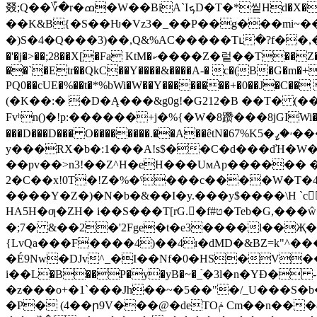
叕;Q��؆�r�ߘ�W��BiA`IܟD�T�*앁Hd�X�y�Q9�� E�Z!^ȁ����H�5^@�� ߧ.-\� ˜����BT%MC+y�uVy����y��N�RBI�:H�%#���
��K&B{�S��Ƕ�Vz3�_��P��g���mi~��پ�d�F�`�J[�"9�ݢ��<3� �r�%e=]��<���|�=��$��FDXܦ�z�NB�"T�s�R`�x�ߟ�J�(
�)S�4�Q���3)��,Q&%AC�����Tւ�?f��,�
�'�j�>��;28��X[�Fa KtM�ކ����Z�렅��T��Z�W4�Ǥ����im�ZBg�.%P!h��J���"V��X�ZQJ-M�T�{Y�LčV��h�3��wAB��
��`�Etr��QkC��Y����&����A-� c�(B�G�m�+
PQ0��cUE�%��t�*%bWi�W��Y��������+�0��J�C��
(�K��:� �D�Ą���&g0g!�G212�B ��T� (
Fvʰn()�!p:������+j�%{�W�8躜���8jGIWi���
���D���D��� O��������.��A��êtN�67%Kۥ�ߨ�5���w�^�[E8v'���p�)��+u��Z���L���J
y���RX�b�:1���A!s
$��C�d���ďH�W�Ӣ .&OTCR��te
��pv��>n3!��Z^H�eH���UмAp������ �
2�C��x!0T�!Z�%�ˤ���c����W�T�4V
����Y�Z�)�N�b�&��I�y.���y$����\H `c
HA5H�ƣ�ZH� i��S���T[rG.�f#ט�Teb�G,���ŵ�l��6X_P�=@� e- �DRHWQy��mѫ6����IzZ�$㉧����J F�� ZM(
�;7� &��2�'2Fge�t�e3����l��Җ��N�Lh)@G�`�IВS
{LvQa���F����4)��4ɪ�dMD�&BZ=k"^���ı
�É9Nw�DJv^_�I��Nf�0�HS�V��r� (ZPaa"
і��L�B��P�y�yB�~�_֙�3l�n�YƉ� 
�z���o+�1`���Jh��~�5��"�/_U���S�b��^e�\וֹ���z~~���f��m[���f�^��^�lO��i��.����dO��
�P� (4��ր9V���@�deTOݥ Cm��n���8����7k6H��KV6��o��|����w�ݷ�j���:�"�w�}