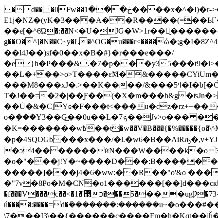
�d���0Fw��څ���1����x�^�I)�r->�A�������^χ��r�V���� `l�D�jy � uG��#���i�Y�>
E1j�NZ�(yK�3���A��R����(=��Ы`��X�ĉx
��e[�^6Ώ�:��N<�U�JԌ�W>1r��ꮏ̬������{Bq��{��
g��O�^]�N��C~y�L�^OG�u���r<����ώ�;g�I�8Z^4�M/W�
��l4J��)sf�0��x�B�#}�r���e���/
�e}h�P���&.�7�p���y35���t9�l>��2��=�����pvy5�6�%�Q!V�ןM��x��{���I}:���/_�.���i3�������z���
��L�+��>o>T����ɛ͝M�&�����CYiUm��
���M8���xJ�.>��K����/&���ߞ5�I�b[�ѼY,�f��m�Sezڿ���K�@(o{��^~T��'�wuz�����Do+���3Z]���z��M{��N�I���^���������U�5����p�����`2^,?
T�J��=�2�|��Ƒ��(�X�m���h&g�ʦJn�>
��Ǜ�&�C]Yɞ�F���t<���u�cz�rz++��
o�ܻ���Y3��G͢��0u��L�ܟ7��Jv>o��� ��2�h}��l���6G��b��w�����g�ю��l�����㩘M��|6?�Y^�UIM�'�5 �?
�K=�������w߿��t�w��V�B���{�%�����{o�\^M�e��]��y��o6ۮ$���|^_]�0��Ko�8�v�e�J�>O�ЎN�Ţ�eg�� �ۇ1���A���룝
�p�4SQOGb���x���/�l.�w6�B��AiRԡ�,v+YJ�PʐZ
�ɔ4�� �����ѝN���W����k�o 3�X
�o�"���j!Y�~����D���:B��������a�
�����]���j4�6�ww:��R��"o'&o ���
�"7v�8Po�M�CN�o1������[��]d���cкb�Řt7��
�f���V���c��<�1޳'��5���כ���ugǷ�73=�;��!�&�U��
ú����:����=d�ܰ�������:������u~�o
\7���I3\��{������c����Fm�h�Kqt��j