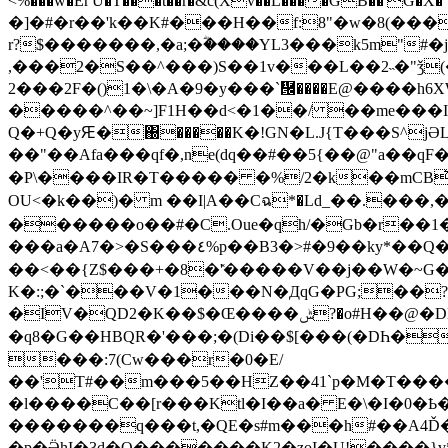
<%���w�Er'U�T���t��r�&c(Xv��L����GB��'G�X� �0�Xǳ��uj-��@��@ט�&
�]�#�r��'k��K#���H��f:8"�w�8(���
r?$�������,�a;�ؓ����YL3���k5m"#�
,���2�S��^���)S��1v���L��2˵�"ǯ
2���2F�()1�\�A�9�y���`὜����E@����h6XWXPۑ�8����@��wR�G�2
�����^��~]F1H��d<�1��/ ��me���IF�"
Q�+Q�yԘ�΀�����K�!GN�L.J{T���S^
��"��Afa���qf�,ne(dq��#��5{��@"a��
�P\����IR�T����� �%/2�k��mCB͛
OU<�k�
�)� m ��I|A��Cฉ*�Ld_��.���,
������o��#�C.Oue�qh/�Gb�r��1
���a�A7�>�S���٤%p��B3�>#�9��ky*��Q�~�x��`���C�c�3��(Eb�973B����-dDs㙭2\�j��p��̥�� 30��#�:ڔҙj< As�̾
��<��{Z$���+�8�'̽�����V��j��W�~G�r
K�:;�`���V�1���N�ДqG�PG;��?
�IV�QD2�K��$�Œ����ݰ?�o#H��@�DE���m�aO.����|�Q#d�k>'!/�����F���9��P���vl����!~���M���&qblq��SL
�q8�G��HBQR�'���;�(Di��$[���(�DҺ�G!���m��P:�ʐ
���:7(Cw���r�0�E/
��'T#��m���5��HZ��41`p�M�T�������l�߄�Zx������4�4��7r���՛ӸO��"��1�p,l2���9MBǩ,��|w߫� *#�ҫ��Q�8☦#�հ@AT
�l����C��[r���Ktl�I��a� E�\�I�0�
�������q���t,�QE�s#m���h#��A4Ď�
�p�ӚhI�3d�Q�������K2�zoI�U!����}