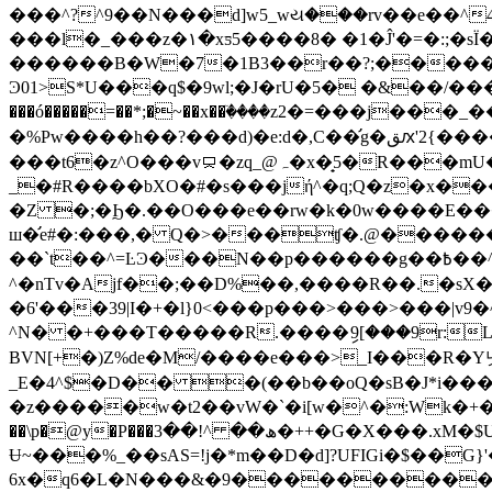
���^?^9��N���d]w5_wય���rv��e��^
���l�_���z�۱�xƽ5����8� �1�Ĵ'�=�:;�s
������B�W�7�1B3��r��?;�����ѓY��/�X>��\��Ơܭz���F��d�w���
Ͽ01>S*U���q$�9wl;�J�rU�5� �&��/�
���ó�����=��*;�~��x��ٙ����z2�=���j��
�%Pw����h��?���d)�e:d�,C��̛g�ﻖԕ'2{�����i.rDm>���|�>�M�l����F�����Թ2k�K}+�R�-kb@���x9ɪ�&<�h&��2��x��f4�q6�1-
���t6�z^O���v⯳�zq_@ہ�x�̟5�R���mU�6Ϯf���E�xx4j���
_�#R����bXO�#�s���jή^�q;Q�z�x�
�Z �;�Ϧ�.��O���e��rw�k�0w����E���B���חbq}�S�Lԓ1�4�8/����J�@3o`v��� �t9o�k1���
ш�̛e#�:���,� Q�>���ʧ�.@������
��`t��^=ĿϿ���N��p������g��߿��^<���w�˫�#f��)�yu��u��;�lz�e�=���~�����0\����*��nuޢp����g�Ř��/.ƣQ3}
^�nTv�Ajf��;��D%��,����R��.�s
�6'���39|I�+�l}0<���p���>���>���|v9
^N� �+���T�����R.����ި9[���9r:Lf糝�߃9X��v)[E���Ǻ�Ϊ���> -Te��N�*��PU�!9a���t]%o|���z,��
BVN[+�)Z%de�M/����e���>_I���R�Y녯
_E�4^$�D�� �(��b��oQ�sB�J*i����I
�z�����w�t2��vW�`�i[w�^�:Wk�+�|ebHF(]I�� T>�@Й\?V�E�r��ވ
Ʉ~���%_��sAS=!j�*m��D�d]?UFIGi�$��
6x�q6�L�N���&�9����������