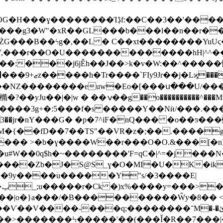
�'����`o�#���9�(��D|>��fϫ�Oϗ�O���
����g3�W"�xR��GL���b���l
��n��r��ۣ
ŻG���B��ϟg�,��L � C��xt��������YuUϛ
���r��O�U��������������hH|^^��'
��:���j6jĚh��J�� >k�v�W:��^�����
��`FIy9Jr��j�Lϗ����*l��G�Z
y8��/�V/g��%1l�a=����sb�������h��ޒ+9���޲z�����h�Tr��
��NZ��������euw�Eo�[���ս���U/���
ݍ��g��o����������^���Mx�?
3��jr�nY���G� �p�7^iF�͏nQ��� �o��ƽ�
 RM�{��fD��7��TS"��VR�z�;��.����g
�� >�b�ɣ����W��r���O�O.&���[�n]�m
֮�u#W��0q$h�~��������'F=qC�|^=�j��
����Z
b�J�S@S_ɣ�O�MI�U�K�ik�� Cߢ�C�W�����
�9y����ؘu�����Y"s/�3����E|
}
��|o�}a���/�B����������Ŵy�8�� <
q;��������־M�-�ئ_֣�A}��\�=�[��[�C�b"��h2�WD�R