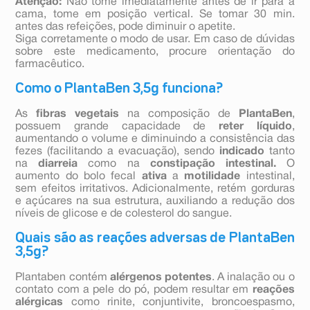
Atenção:
Não tome imediatamente antes de ir para a
cama, tome em posição vertical. Se tomar 30 min.
antes das refeições, pode diminuir o apetite.
Siga corretamente o modo de usar. Em caso de dúvidas
sobre este medicamento, procure orientação do
farmacêutico.
Como o PlantaBen 3,5g funciona?
As
fibras vegetais
na composição de
PlantaBen
,
possuem grande capacidade de
reter líquido
,
aumentando o volume e diminuindo a consistência das
fezes (facilitando a evacuação), sendo
indicado
tanto
na
diarreia
como na
constipação intestinal.
O
aumento do bolo fecal
ativa
a
motilidade
intestinal,
sem efeitos irritativos. Adicionalmente, retém gorduras
e açúcares na sua estrutura, auxiliando a redução dos
níveis de glicose e de colesterol do sangue.
Quais são as reações adversas de PlantaBen
3,5g?
Plantaben contém
alérgenos potentes
. A inalação ou o
contato com a pele do pó, podem resultar em
reações
alérgicas
como rinite, conjuntivite, broncoespasmo,