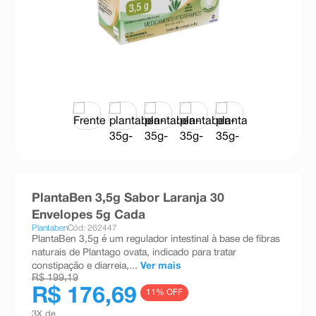
8
º
absorvente
9
º
teste gravidez
10
º
esmalte
PlantaBen 3,5g Sabor Laranja 30
Envelopes 5g Cada
Plantaben
Cód: 262447
PlantaBen 3,5g é um regulador intestinal à base de fibras
naturais de Plantago ovata, indicado para tratar
constipação e diarreia,...
Ver mais
R$ 199,19
R$ 176,69
11
% OFF
3
X de