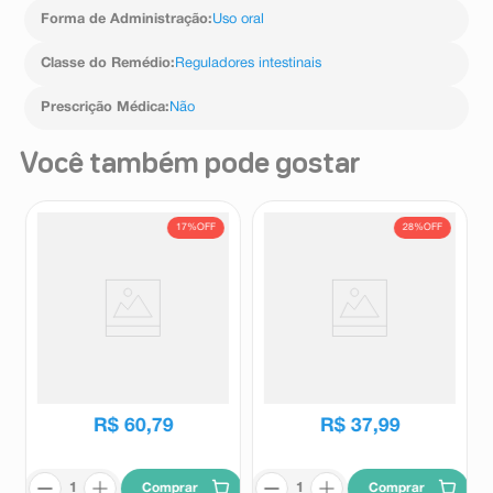
Forma de Administração
:
Uso oral
Classe do Remédio
:
Reguladores intestinais
Prescrição Médica
:
Não
Você também pode gostar
17%
OFF
28%
OFF
Muvinlax Laxante Pó Sabor
Suplemento Alimentar Laclaze
Limão 20 Sachês 14g Cada
10.000 U.FCC Sabor Baunilha
30 Comprimidos Mastigáveis
Muvinlax
Laclaze
R$
72
,
84
R$
52
,
97
R$
60
,
79
R$
37
,
99
Comprar
Comprar