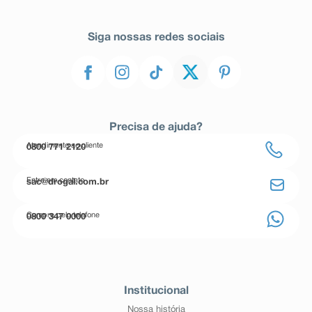
Siga nossas redes sociais
Precisa de ajuda?
Atendimento ao cliente
0800 771 2120
Entre em contato
sac@drogal.com.br
Compre pelo telefone
0800 347 0000
Institucional
Nossa história