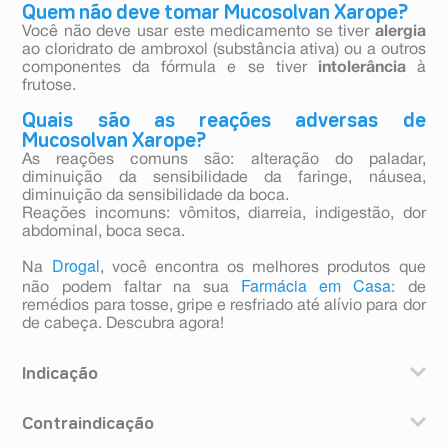
Quem não deve tomar Mucosolvan Xarope?
Você não deve usar este medicamento se tiver
alergia
ao cloridrato de ambroxol (substância ativa) ou a outros
componentes da fórmula e se tiver
intolerância
à
frutose.
Quais são as reações adversas de
Mucosolvan Xarope?
As reações comuns são: alteração do paladar,
diminuição da sensibilidade da faringe, náusea,
diminuição da sensibilidade da boca.
Reações incomuns: vômitos, diarreia, indigestão, dor
abdominal, boca seca.
Drogal
Na
, você encontra os melhores produtos que
Farmácia em Casa
não podem faltar na sua
: de
remédios para tosse, gripe e resfriado até alívio para dor
de cabeça. Descubra agora!
Indicação
Mucosolvan é indicado para o tratamento das doenças
Contraindicação
broncopulmonares (brônquios e pulmões) agudas e
crônicas para facilitar a expectoração (soltar o catarro