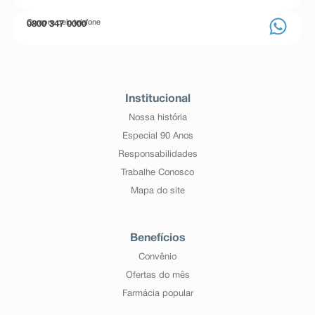
Compre pelo telefone
0800 347 0000
Institucional
Nossa história
Especial 90 Anos
Responsabilidades
Trabalhe Conosco
Mapa do site
Benefícios
Convênio
Ofertas do mês
Farmácia popular