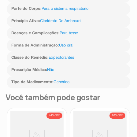
intoxicação por dose excessiva de MUCOSOLVAN.
Com base em superdose acidental e/ou relatos de erros
Parte do Corpo
:
Para o sistema respiratório
na medicação, os sintomas observados são os efeitos
adversos conhecidos de MUCOSOLVAN nas doses
Princípio Ativo
:
Cloridrato De Ambroxol
recomendadas e pode ser necessário tratamento
sintomático. Em caso de uso de grande quantidade
Doenças e Complicações
:
Para tosse
deste medicamento, procure rapidamente socorro
médico e leve a embalagem ou bula do medicamento,
se possível. Ligue para 0800 722 6001, se você precisar
Forma de Administração
:
Uso oral
de mais orientações.
Classe do Remédio
:
Expectorantes
Prescrição Médica
:
Não
Tipo de Medicamento
:
Genérico
Você também pode gostar
44%
OFF
26%
OFF