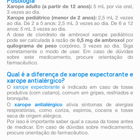
Posologia
Xarope adulto (a partir de 12 anos):
5 mL por via oral,
3 vezes ao dia.
Xarope pediátrico
(menor de 2 anos):
2,5 mL 2 vezes
ao dia. De 2 a 5 anos: 2,5 mL 3 vezes ao dia. De 6 a 12
anos: 5 mL 3 vezes ao dia.
A dose de cloridrato de ambroxol xarope pediátrico
pode ser calculada à razão de
0,5 mg de ambroxol
por
quilograma de peso
corpóreo, 3 vezes ao dia. Siga
corretamente o modo de usar. Em caso de dúvidas
sobre este medicamento, procure orientação do
farmacêutico.
Qual é a diferença de xarope expectorante e
xarope antialérgico?
xarope expectorante
O
é indicado em caso de tosse
produtiva (com catarro), comum em gripes, resfriados e
bronquite.
O
xarope antialérgico
alivia sintomas de alergias
respiratórias, como coriza, espirros, coceira e tosse
seca de origem alérgica.
Por isso é importante saber qual a causa da tosse antes
de medicar. Em caso de dúvidas sobre medicamento,
procure orientação do farmacêutico.