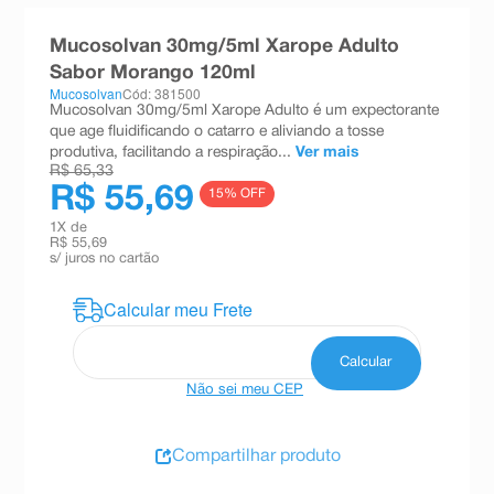
8
º
teste gravidez
Mucosolvan 30mg/5ml Xarope Adulto
9
º
esmalte
Sabor Morango 120ml
Mucosolvan
Cód: 381500
10
º
absorvente
Mucosolvan 30mg/5ml Xarope Adulto é um expectorante
que age fluidificando o catarro e aliviando a tosse
produtiva, facilitando a respiração...
Ver mais
R$ 65,33
R$ 55,69
15
% OFF
1
X de
R$ 55,69
s/ juros no cartão
Não sei meu CEP
Compartilhar produto