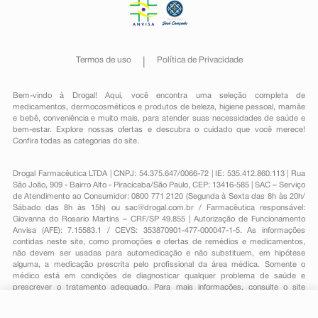
Termos de uso
Política de Privacidade
Bem-vindo à Drogal! Aqui, você encontra uma seleção completa de
medicamentos
,
dermocosméticos e produtos de beleza
,
higiene pessoal
,
mamãe
e bebê
,
conveniência
e muito mais, para atender suas necessidades de saúde e
bem-estar. Explore nossas ofertas e descubra o cuidado que você merece!
Confira todas as categorias do site.
Drogal Farmacêutica LTDA | CNPJ: 54.375.647/0066-72 | IE: 535.412.860.113 | Rua
São João, 909 - Bairro Alto - Piracicaba/São Paulo, CEP: 13416-585 | SAC – Serviço
de Atendimento ao Consumidor: 0800 771 2120 (Segunda à Sexta das 8h às 20h/
Sábado das 8h às 15h) ou
sac@drogal.com.br
/ Farmacêutica responsável:
Giovanna do Rosario Martins – CRF/SP 49.855 | Autorização de Funcionamento
Anvisa (AFE): 7.15583.1 / CEVS: 353870901-477-000047-1-5. As informações
contidas neste site, como promoções e ofertas de remédios e medicamentos,
não devem ser usadas para automedicação e não substituem, em hipótese
alguma, a medicação prescrita pelo profissional da área médica. Somente o
médico está em condições de diagnosticar qualquer problema de saúde e
prescrever o tratamento adequado. Para mais informações, consulte o site
Anvisa. As fotos contidas em nosso site são meramente ilustrativas. Promoções e
preços são válidos apenas para compras on-line, caso haja disponibilidade e