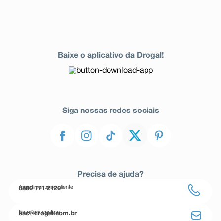
Baixe o aplicativo da Drogal!
Siga nossas redes sociais
Precisa de ajuda?
Atendimento ao cliente
0800 771 2120
Entre em contato
sac@drogal.com.br