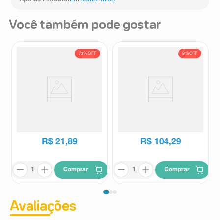
Você também pode gostar
73%
OFF
9%
OFF
Seakalm 260mg 20
Sédatif PC 60 Comprimidos
Comprimidos
Seakalm
Sedatif
R$
80
,
37
R$
114
,
46
R$
21
,
89
R$
104
,
29
Comprar
Comprar
Avaliações