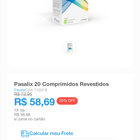
8
º
teste gravidez
9
º
absorvente
10
º
shampoo
Pasalix 20 Comprimidos Revestidos
Pasalix
Cód: 710318
R$ 72,95
R$ 58,69
20
% OFF
1
X de
R$ 58,69
s/ juros no cartão