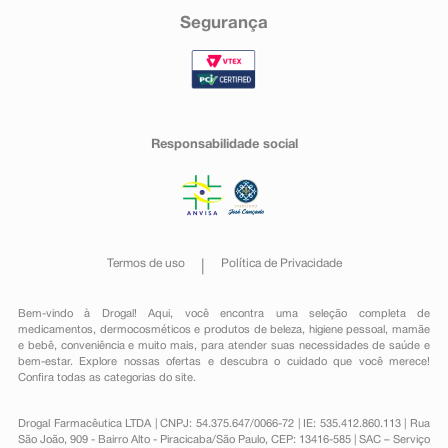
Segurança
Responsabilidade social
Termos de uso
Política de Privacidade
Bem-vindo à Drogal! Aqui, você encontra uma seleção completa de
medicamentos
,
dermocosméticos e produtos de beleza
,
higiene pessoal
,
mamãe
e bebê
,
conveniência
e muito mais, para atender suas necessidades de saúde e
bem-estar. Explore nossas ofertas e descubra o cuidado que você merece!
Confira todas as categorias do site.
Drogal Farmacêutica LTDA | CNPJ: 54.375.647/0066-72 | IE: 535.412.860.113 | Rua
São João, 909 - Bairro Alto - Piracicaba/São Paulo, CEP: 13416-585 | SAC – Serviço