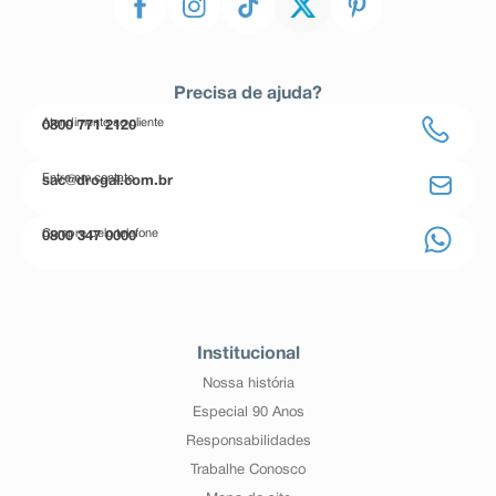
Precisa de ajuda?
Atendimento ao cliente
0800 771 2120
Entre em contato
sac@drogal.com.br
Compre pelo telefone
0800 347 0000
Institucional
Nossa história
Especial 90 Anos
Responsabilidades
Trabalhe Conosco