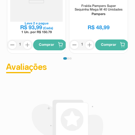
Fralda Pampers Confort Sec
Fralda Pampers Super
Max M 108 Unidades
Sequinha Mega M 40 Unidades
Pampers
Pampers
Leve
2
e pague
R$
93
,
99
R$
48
,
99
(Cada)
1 Un. por R$
150.79
Comprar
Comprar
Avaliações