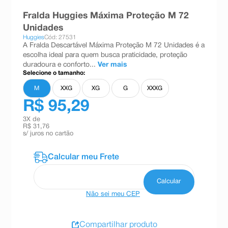
8
º
teste gravidez
Fralda Huggies Máxima Proteção M 72
Unidades
9
º
esmalte
Huggies
Cód: 27531
A Fralda Descartável Máxima Proteção M 72 Unidades é a
10
º
absorvente
escolha ideal para quem busca praticidade, proteção
duradoura e conforto...
Ver mais
Selecione o tamanho:
M
XXG
XG
G
XXXG
R$ 95,29
3
X de
R$ 31,76
s/ juros no cartão
Não sei meu CEP
Compartilhar produto