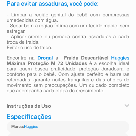
Para evitar assaduras, você pode:
- Limpar a região genital do bebê com compressas
umedecidas com água.
- Secar bem a região íntima com um tecido macio, sem
esfregar.
- Aplicar creme ou pomada contra assaduras a cada
troca de fralda.
Evitar o uso de talco.
Encontre na
Drogal
a
Fralda Descartável
Huggies
Máxima Proteção M
72 Unidades
é a escolha ideal
para quem busca praticidade, proteção duradoura e
conforto para o bebê. Com ajuste perfeito e barreiras
reforçadas, garante noites tranquilas e dias cheios de
movimento sem preocupações. Um cuidado completo
que acompanha cada etapa do crescimento.
Instruções de Uso
Especificações
MODO DE USO
1) Abra a fralda e as orelhas traseiras e levante as
Marca
:
Huggies
barreiras. Coloque o bebê e verifique se a fralda está
cobrindo suas costas até a cintura;