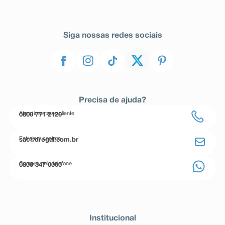
Siga nossas redes sociais
Precisa de ajuda?
Atendimento ao cliente
0800 771 2120
Entre em contato
sac@drogal.com.br
Compre pelo telefone
0800 347 0000
Institucional