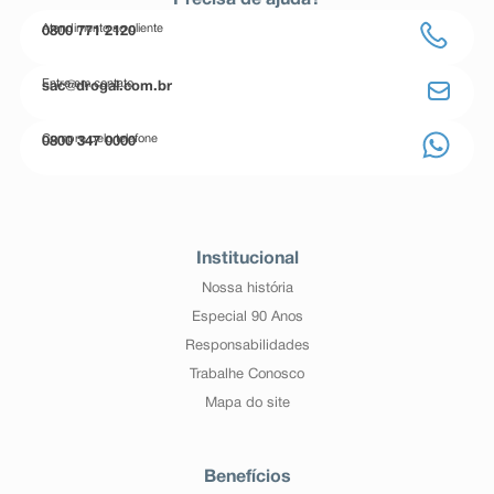
Precisa de ajuda?
Atendimento ao cliente
0800 771 2120
Entre em contato
sac@drogal.com.br
Compre pelo telefone
0800 347 0000
Institucional
Nossa história
Especial 90 Anos
Responsabilidades
Trabalhe Conosco
Mapa do site
Benefícios