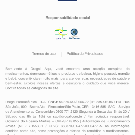
Responsabilidade social
Termos de uso
Política de Privacidade
Bem-vindo à Drogal! Aqui, você encontra uma seleção completa de
medicamentos
,
dermocosméticos e produtos de beleza
,
higiene pessoal
,
mamãe
e bebê
,
conveniência
e muito mais, para atender suas necessidades de saúde e
bem-estar. Explore nossas ofertas e descubra o cuidado que você merece!
Confira todas as categorias do site.
Drogal Farmacêutica LTDA | CNPJ: 54.375.647/0066-72 | IE: 535.412.860.113 | Rua
São João, 909 - Bairro Alto - Piracicaba/São Paulo, CEP: 13416-585 | SAC – Serviço
de Atendimento ao Consumidor: 0800 771 2120 (Segunda à Sexta das 8h às 20h/
Sábado das 8h às 15h) ou
sac@drogal.com.br
/ Farmacêutica responsável:
Giovanna do Rosario Martins – CRF/SP 49.855 | Autorização de Funcionamento
Anvisa (AFE): 7.15583.1 / CEVS: 353870901-477-000047-1-5. As informações
contidas neste site, como promoções e ofertas de remédios e medicamentos,