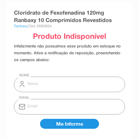
8
º
teste gravidez
Cloridrato de Fexofenadina 120mg
9
º
esmalte
Ranbaxy 10 Comprimidos Revestidos
Ranbaxy
Cód: 2690934
10
º
absorvente