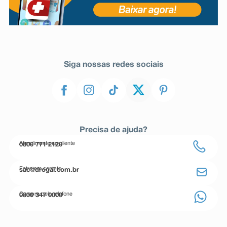
Siga nossas redes sociais
Precisa de ajuda?
Atendimento ao cliente
0800 771 2120
Entre em contato
sac@drogal.com.br
Compre pelo telefone
0800 347 0000