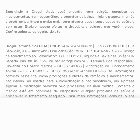
Bem-vindo à Drogal! Aqui, você encontra uma seleção completa de
medicamentos
,
dermocosméticos e produtos de beleza
,
higiene pessoal
,
mamãe
e bebê
,
conveniência
e muito mais, para atender suas necessidades de saúde e
bem-estar. Explore nossas ofertas e descubra o cuidado que você merece!
Confira todas as categorias do site.
Drogal Farmacêutica LTDA | CNPJ: 54.375.647/0066-72 | IE: 535.412.860.113 | Rua
São João, 909 - Bairro Alto - Piracicaba/São Paulo, CEP: 13416-585 | SAC – Serviço
de Atendimento ao Consumidor: 0800 771 2120 (Segunda à Sexta das 8h às 20h/
Sábado das 8h às 15h) ou
sac@drogal.com.br
/ Farmacêutica responsável:
Giovanna do Rosario Martins – CRF/SP 49.855 | Autorização de Funcionamento
Anvisa (AFE): 7.15583.1 / CEVS: 353870901-477-000047-1-5. As informações
contidas neste site, como promoções e ofertas de remédios e medicamentos,
não devem ser usadas para automedicação e não substituem, em hipótese
alguma, a medicação prescrita pelo profissional da área médica. Somente o
médico está em condições de diagnosticar qualquer problema de saúde e
prescrever o tratamento adequado. Para mais informações, consulte o site
Anvisa. As fotos contidas em nosso site são meramente ilustrativas. Promoções e
preços são válidos apenas para compras on-line, caso haja disponibilidade e
estão sujeitos a alterações no decorrer do dia. Todos os direitos reservados.
-
+
Comprar
Powered by