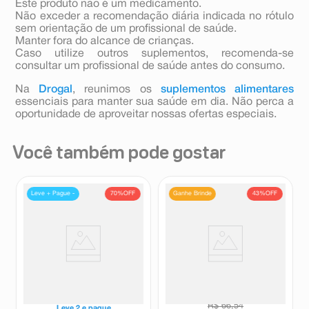
Este produto não é um medicamento.
Não exceder a recomendação diária indicada no rótulo
sem orientação de um profissional de saúde.
Manter fora do alcance de crianças.
Caso utilize outros suplementos, recomenda-se
consultar um profissional de saúde antes do consumo.
Na
Drogal
, reunimos os
suplementos alimentares
essenciais para manter sua saúde em dia. Não perca a
oportunidade de aproveitar nossas ofertas especiais.
Você também pode gostar
70%
OFF
43%
OFF
Leve + Pague -
Ganhe Brinde
Suplemento Alimentar Neo
Suplemento Alimentar Lavitan
Química A-Z 60 Comprimidos
A-Z + Mulher 90 Comprimidos
Revestidos
Vitaminas Neo Química
Lavitan
R$
66
,
54
Leve
2
e pague