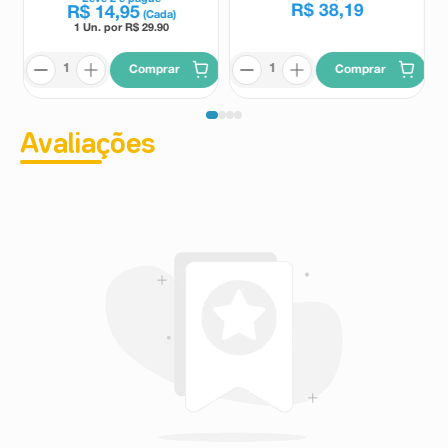
R$
38
,
19
R$
14
,
95
(Cada)
1 Un. por R$
29.90
Comprar
Comprar
Avaliações