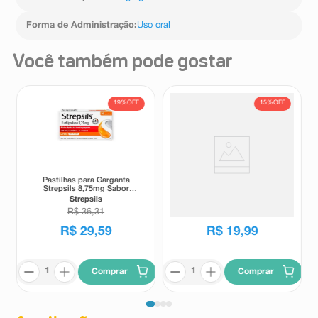
Forma de Administração
:
Uso oral
Você também pode gostar
19%
OFF
15%
OFF
Pastilhas para Garganta
Pastilhas Valda Classic Sabor
Strepsils 8,75mg Sabor
Mentol, Eucaliptol e Timol 50g
Laranja Sem Açucar 16
Strepsils
Valda
Pastilhas
R$
36
,
31
R$
23
,
59
R$
29
,
59
R$
19
,
99
Comprar
Comprar