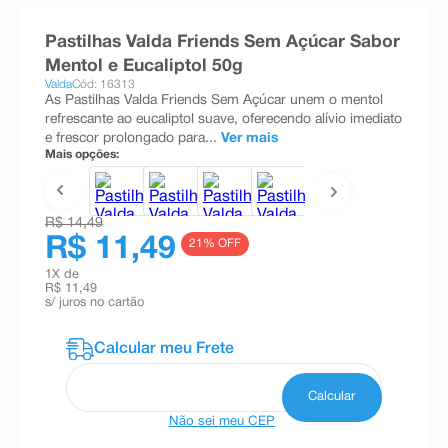
8
º
absorvente
Pastilhas Valda Friends Sem Açúcar Sabor
9
º
teste gravidez
Mentol e Eucaliptol 50g
Valda
Cód: 16313
10
º
esmalte
As Pastilhas Valda Friends Sem Açúcar unem o mentol
refrescante ao eucaliptol suave, oferecendo alívio imediato
e frescor prolongado para...
Ver mais
Mais opções:
R$ 14,49
R$ 11,49
21
% OFF
1
X de
R$ 11,49
s/ juros no cartão
Não sei meu CEP