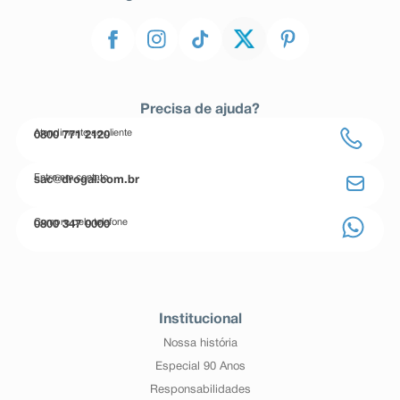
Precisa de ajuda?
Atendimento ao cliente
0800 771 2120
Entre em contato
sac@drogal.com.br
Compre pelo telefone
0800 347 0000
Institucional
Nossa história
Especial 90 Anos
Responsabilidades