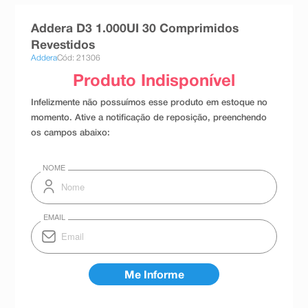
8
º
absorvente
Addera D3 1.000UI 30 Comprimidos
9
º
teste gravidez
Revestidos
Addera
Cód: 21306
10
º
esmalte