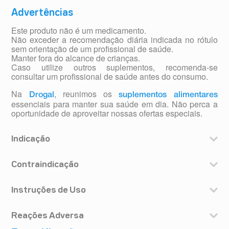
Advertências
Este produto não é um medicamento.
Não exceder a recomendação diária indicada no rótulo
sem orientação de um profissional de saúde.
Manter fora do alcance de crianças.
Caso utilize outros suplementos, recomenda-se
consultar um profissional de saúde antes do consumo.
Na
, reunimos os
Drogal
suplementos alimentares
essenciais para manter sua saúde em dia. Não perca a
oportunidade de aproveitar nossas ofertas especiais.
Indicação
Suplemento vitamínico diário, contendo a dose ideal de
Vitamina D que auxilia no funcionamento do sistema
Contraindicação
imune.
Addera D3 (colecalciferol) não deve ser utilizado em
pacientes que apresentam hipersensibilidade aos
Instruções de Uso
componentes da fórmula. É contraindicado também para
Lactentes (crianças de 0 a 2 anos): a posologia para
pacientes que apresentam hipervitaminose D (excesso
lactentes é de 40U.I. por quilograma de peso. Cada
Reações Adversa
de vitamina D), elevadas taxas de cálcio ou fosfato na
gota possui 132U.I.
corrente sanguínea e também em casos de má-formação