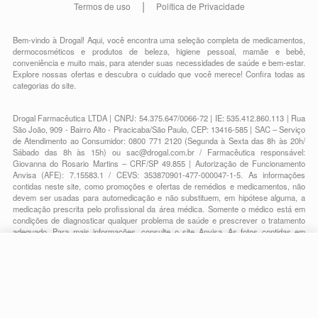
Termos de uso
Política de Privacidade
Bem-vindo à Drogal! Aqui, você encontra uma seleção completa de
medicamentos
,
dermocosméticos e produtos de beleza
,
higiene pessoal
,
mamãe e bebê
,
conveniência
e muito mais, para atender suas necessidades de saúde e bem-estar.
Explore nossas ofertas e descubra o cuidado que você merece!
Confira todas as
categorias do site.
Drogal Farmacêutica LTDA | CNPJ: 54.375.647/0066-72 | IE: 535.412.860.113 | Rua
São João, 909 - Bairro Alto - Piracicaba/São Paulo, CEP: 13416-585 | SAC – Serviço
de Atendimento ao Consumidor: 0800 771 2120 (Segunda à Sexta das 8h às 20h/
Sábado das 8h às 15h) ou
sac@drogal.com.br
/ Farmacêutica responsável:
Giovanna do Rosario Martins – CRF/SP 49.855 | Autorização de Funcionamento
Anvisa (AFE): 7.15583.1 / CEVS: 353870901-477-000047-1-5. As informações
contidas neste site, como promoções e ofertas de remédios e medicamentos, não
devem ser usadas para automedicação e não substituem, em hipótese alguma, a
medicação prescrita pelo profissional da área médica. Somente o médico está em
condições de diagnosticar qualquer problema de saúde e prescrever o tratamento
adequado. Para mais informações, consulte o site Anvisa. As fotos contidas em
nosso site são meramente ilustrativas. Promoções e preços são válidos apenas
para compras on-line, caso haja disponibilidade e estão sujeitos a alterações no
decorrer do dia. Todos os direitos reservados.
-
+
Comprar
Powered by