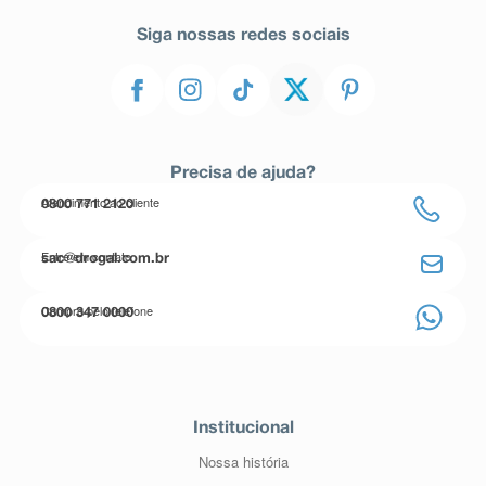
Siga nossas redes sociais
Precisa de ajuda?
Atendimento ao cliente
0800 771 2120
Entre em contato
sac@drogal.com.br
Compre pelo telefone
0800 347 0000
Institucional
Nossa história