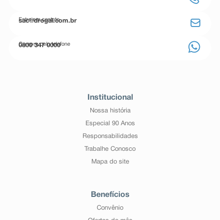
Entre em contato
sac@drogal.com.br
Compre pelo telefone
0800 347 0000
Institucional
Nossa história
Especial 90 Anos
Responsabilidades
Trabalhe Conosco
Mapa do site
Benefícios
Convênio