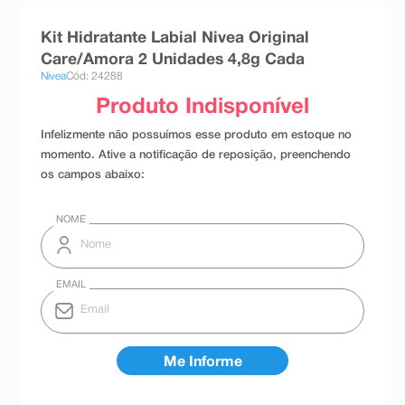
8
º
teste gravidez
Kit Hidratante Labial Nivea Original
9
º
esmalte
Care/Amora 2 Unidades 4,8g Cada
Nivea
Cód: 24288
10
º
absorvente