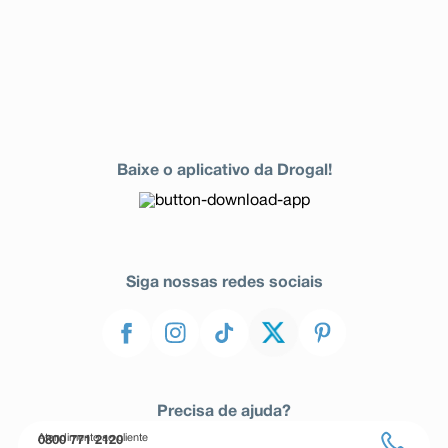
Baixe o aplicativo da Drogal!
Siga nossas redes sociais
Precisa de ajuda?
Atendimento ao cliente
0800 771 2120