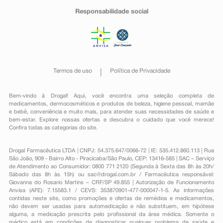
Responsabilidade social
Termos de uso
Política de Privacidade
Bem-vindo à Drogal! Aqui, você encontra uma seleção completa de
medicamentos
,
dermocosméticos e produtos de beleza
,
higiene pessoal
,
mamãe
e bebê
,
conveniência
e muito mais, para atender suas necessidades de saúde e
bem-estar. Explore nossas ofertas e descubra o cuidado que você merece!
Confira todas as categorias do site.
Drogal Farmacêutica LTDA | CNPJ: 54.375.647/0066-72 | IE: 535.412.860.113 | Rua
São João, 909 - Bairro Alto - Piracicaba/São Paulo, CEP: 13416-585 | SAC – Serviço
de Atendimento ao Consumidor: 0800 771 2120 (Segunda à Sexta das 8h às 20h/
Sábado das 8h às 15h) ou
sac@drogal.com.br
/ Farmacêutica responsável:
Giovanna do Rosario Martins – CRF/SP 49.855 | Autorização de Funcionamento
Anvisa (AFE): 7.15583.1 / CEVS: 353870901-477-000047-1-5. As informações
contidas neste site, como promoções e ofertas de remédios e medicamentos,
não devem ser usadas para automedicação e não substituem, em hipótese
alguma, a medicação prescrita pelo profissional da área médica. Somente o
médico está em condições de diagnosticar qualquer problema de saúde e