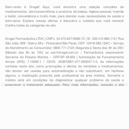
Bem-vindo à Drogal! Aqui, você encontra uma seleção completa de
medicamentos
,
dermocosméticos e produtos de beleza
,
higiene pessoal
,
mamãe
e bebê
,
conveniência
e muito mais, para atender suas necessidades de saúde e
bem-estar. Explore nossas ofertas e descubra o cuidado que você merece!
Confira todas as categorias do site.
Drogal Farmacêutica LTDA | CNPJ: 54.375.647/0066-72 | IE: 535.412.860.113 | Rua
São João, 909 - Bairro Alto - Piracicaba/São Paulo, CEP: 13416-585 | SAC – Serviço
de Atendimento ao Consumidor: 0800 771 2120 (Segunda à Sexta das 8h às 20h/
Sábado das 8h às 15h) ou
sac@drogal.com.br
/ Farmacêutica responsável:
Giovanna do Rosario Martins – CRF/SP 49.855 | Autorização de Funcionamento
Anvisa (AFE): 7.15583.1 / CEVS: 353870901-477-000047-1-5. As informações
contidas neste site, como promoções e ofertas de remédios e medicamentos,
não devem ser usadas para automedicação e não substituem, em hipótese
alguma, a medicação prescrita pelo profissional da área médica. Somente o
médico está em condições de diagnosticar qualquer problema de saúde e
prescrever o tratamento adequado. Para mais informações, consulte o site
Anvisa. As fotos contidas em nosso site são meramente ilustrativas. Promoções e
preços são válidos apenas para compras on-line, caso haja disponibilidade e
estão sujeitos a alterações no decorrer do dia. Todos os direitos reservados.
-
+
Comprar
Powered by