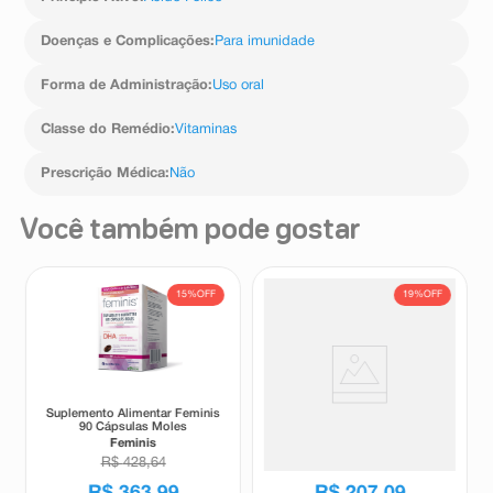
Doenças e Complicações
:
Para imunidade
Forma de Administração
:
Uso oral
Classe do Remédio
:
Vitaminas
Prescrição Médica
:
Não
Você também pode gostar
15%
OFF
19%
OFF
Suplemento Alimentar Feminis
Suplemento Alimentar Colina
90 Cápsulas Moles
DHA Neutrofer Gestação e
Lactação 120 Cápsulas
Feminis
Neutrofer
R$
428
,
64
R$
254
,
97
R$
363
,
99
R$
207
,
09