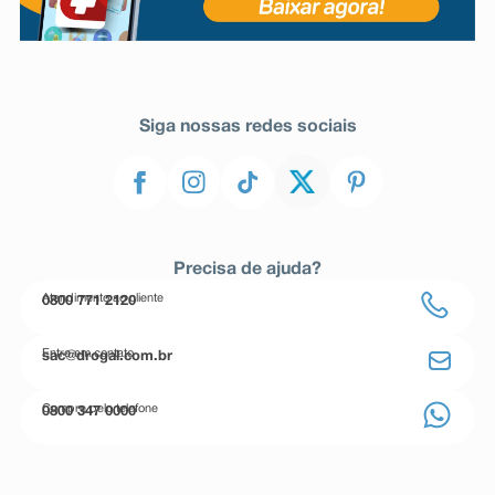
Siga nossas redes sociais
Precisa de ajuda?
Atendimento ao cliente
0800 771 2120
Entre em contato
sac@drogal.com.br
Compre pelo telefone
0800 347 0000