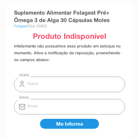
8
º
teste gravidez
Suplemento Alimentar Folagest Pré+
9
º
esmalte
Ômega 3 de Alga 30 Cápsulas Moles
Folagest
Cód: 25902
10
º
absorvente