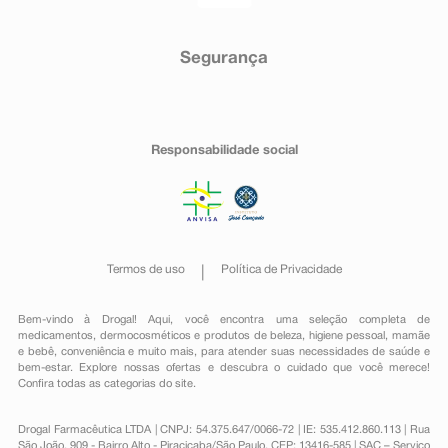
Segurança
Responsabilidade social
Termos de uso
Política de Privacidade
Bem-vindo à Drogal! Aqui, você encontra uma seleção completa de
medicamentos
,
dermocosméticos e produtos de beleza
,
higiene pessoal
,
mamãe
e bebê
,
conveniência
e muito mais, para atender suas necessidades de saúde e
bem-estar. Explore nossas ofertas e descubra o cuidado que você merece!
Confira todas as categorias do site.
Drogal Farmacêutica LTDA | CNPJ: 54.375.647/0066-72 | IE: 535.412.860.113 | Rua
São João, 909 - Bairro Alto - Piracicaba/São Paulo, CEP: 13416-585 | SAC – Serviço