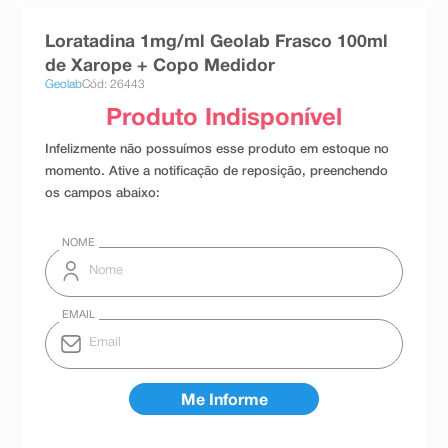
8
º
absorvente
Loratadina 1mg/ml Geolab Frasco 100ml
9
º
teste gravidez
de Xarope + Copo Medidor
Geolab
Cód: 26443
10
º
esmalte