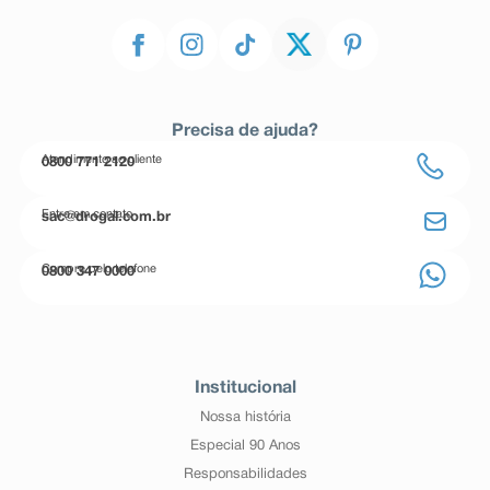
Precisa de ajuda?
Atendimento ao cliente
0800 771 2120
Entre em contato
sac@drogal.com.br
Compre pelo telefone
0800 347 0000
Institucional
Nossa história
Especial 90 Anos
Responsabilidades