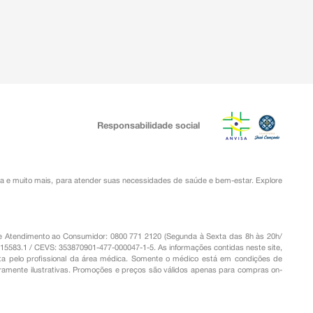
Responsabilidade social
ia
e muito mais, para atender suas necessidades de saúde e bem-estar. Explore
o de Atendimento ao Consumidor: 0800 771 2120 (Segunda à Sexta das 8h às 20h/
.15583.1 / CEVS: 353870901-477-000047-1-5. As informações contidas neste site,
a pelo profissional da área médica. Somente o médico está em condições de
eramente ilustrativas. Promoções e preços são válidos apenas para compras on-