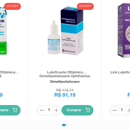
12%
OFF
20%
OFF
 Oftálmica
Lubrificante Oftálmico
Liris Lubrif
l
Dimetilpolisiloxane Ophthalmos
Conta Gotas 10ml
Dimetilpolisiloxane
R$
113
,
74
9
R$
91
,
19
mprar
Comprar