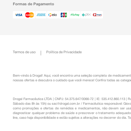
Formas de Pagamento
Termos de uso
Política de Privacidade
Bem-vindo à Drogal! Aqui, você encontra uma seleção completa de
medicament
nossas ofertas e descubra o cuidado que você merece!
Confira todas as categor
Drogal Farmacêutica LTDA | CNPJ: 54.375.647/0066-72 | IE: 535.412.860.113 | 
Sábado das 8h às 15h) ou
sac@drogal.com.br
/ Farmacêutica responsável: Giova
como promoções e ofertas de remédios e medicamentos, não devem ser usada
diagnosticar qualquer problema de saúde e prescrever o tratamento adequado. 
line, caso haja disponibilidade e estão sujeitos a alterações no decorrer do dia. 