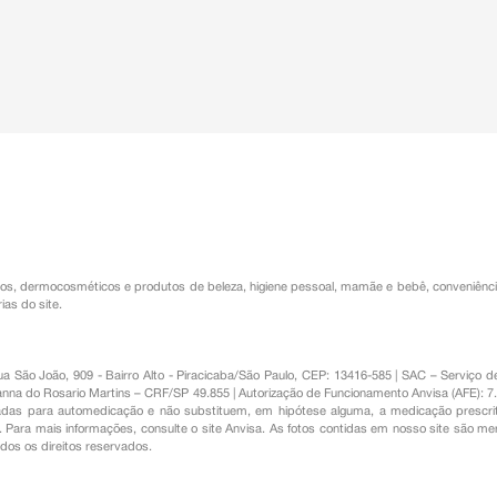
os
,
dermocosméticos e produtos de beleza
,
higiene pessoal
,
mamãe e bebê
,
conveniênc
ias do site.
Rua São João, 909 - Bairro Alto - Piracicaba/São Paulo, CEP: 13416-585 | SAC – Serviç
nna do Rosario Martins – CRF/SP 49.855 | Autorização de Funcionamento Anvisa (AFE): 7
s para automedicação e não substituem, em hipótese alguma, a medicação prescrit
Para mais informações, consulte o site Anvisa. As fotos contidas em nosso site são m
Todos os direitos reservados.