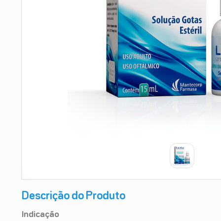
9
º
absorvente
10
º
shampoo
Descrição do Produto
Indicação