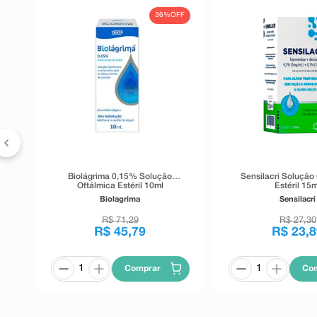
FF
36%
OFF
Biolágrima 0,15% Solução
Sensilacri Solução
Oftálmica Estéril 10ml
Estéril 15m
Biolagrima
Sensilacri
R$
71
,
29
R$
27
,
30
R$
45
,
79
R$
23
,
8
Comprar
Co