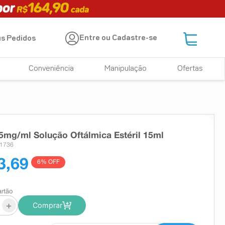
Entre ou Cadastre-se
s Pedidos
Conveniência
Manipulação
Ofertas
 5mg/ml Solução Oftálmica Estéril 15ml
11736
3,69
6
% OFF
artão
+
Comprar