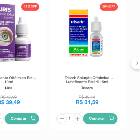
18%
OFF
36%
OFF
icante Oftálmica Estéril
Trisorb Solução Oftálmica
10ml
Lubrificante Estéril 15ml
Liris
Trisorb
R$
47
,
99
R$
49
,
14
R$
39
,
49
R$
31
,
59
Comprar
Comprar