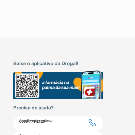
Baixe o aplicativo da Drogal!
Precisa de ajuda?
Atendimento ao cliente
0800 771 2120