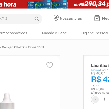
:)
Meu
Nossas lojas
ermocosméticos
Mamãe e Bebê
Higiene Pessoal
l Solução Oftálmica Estéril 15ml
Lacrilax
Lacrilax
Cód: 
R$ 46,67
R$ 4
1
X de
R$ 43,69
s/ juros no c
-