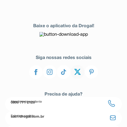
Baixe o aplicativo da Drogal!
Siga nossas redes sociais
Precisa de ajuda?
Atendimento ao cliente
0800 771 2120
Entre em contato
sac@drogal.com.br