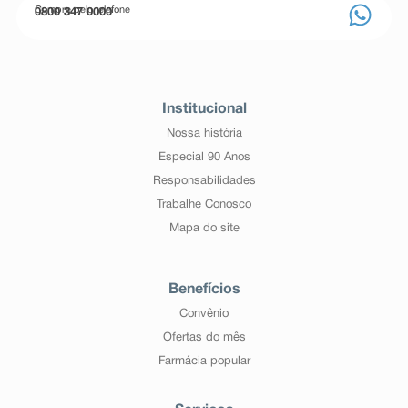
Compre pelo telefone
0800 347 0000
Institucional
Nossa história
Especial 90 Anos
Responsabilidades
Trabalhe Conosco
Mapa do site
Benefícios
Convênio
Ofertas do mês
Farmácia popular