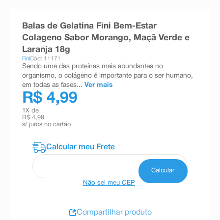
8
º
esmalte
Balas de Gelatina Fini Bem-Estar
9
º
absorvente
Colageno Sabor Morango, Maçã Verde e
10
º
shampoo
Laranja 18g
Fini
Cód: 11171
Sendo uma das proteínas mais abundantes no
organismo, o colágeno é importante para o ser humano,
em todas as fases...
Ver mais
R$ 4,99
1
X de
R$ 4,99
s/ juros no cartão
Não sei meu CEP
Compartilhar produto