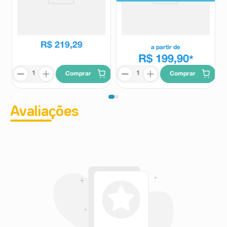
Suplemento Alimentar Colaten
Suplemento Alimentar Colflex
HA 60 Cápsulas
Trio Sem Sabor 30 Sachês 12g
Cada
Colaten
Colflex
R$
287
,
67
R$
219
,
29
a partir de
R$ 199,90
*
Comprar
Comprar
Avaliações