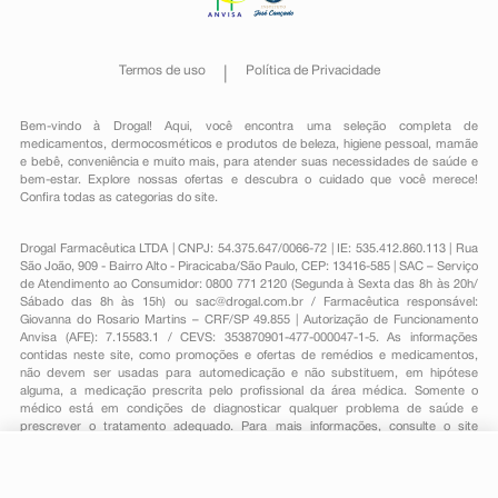
Termos de uso
Política de Privacidade
Bem-vindo à Drogal! Aqui, você encontra uma seleção completa de
medicamentos
,
dermocosméticos e produtos de beleza
,
higiene pessoal
,
mamãe
e bebê
,
conveniência
e muito mais, para atender suas necessidades de saúde e
bem-estar. Explore nossas ofertas e descubra o cuidado que você merece!
Confira todas as categorias do site.
Drogal Farmacêutica LTDA | CNPJ: 54.375.647/0066-72 | IE: 535.412.860.113 | Rua
São João, 909 - Bairro Alto - Piracicaba/São Paulo, CEP: 13416-585 | SAC – Serviço
de Atendimento ao Consumidor: 0800 771 2120 (Segunda à Sexta das 8h às 20h/
Sábado das 8h às 15h) ou
sac@drogal.com.br
/ Farmacêutica responsável:
Giovanna do Rosario Martins – CRF/SP 49.855 | Autorização de Funcionamento
Anvisa (AFE): 7.15583.1 / CEVS: 353870901-477-000047-1-5. As informações
contidas neste site, como promoções e ofertas de remédios e medicamentos,
não devem ser usadas para automedicação e não substituem, em hipótese
alguma, a medicação prescrita pelo profissional da área médica. Somente o
médico está em condições de diagnosticar qualquer problema de saúde e
prescrever o tratamento adequado. Para mais informações, consulte o site
Anvisa. As fotos contidas em nosso site são meramente ilustrativas. Promoções e
preços são válidos apenas para compras on-line, caso haja disponibilidade e
estão sujeitos a alterações no decorrer do dia. Todos os direitos reservados.
R$ 4,99