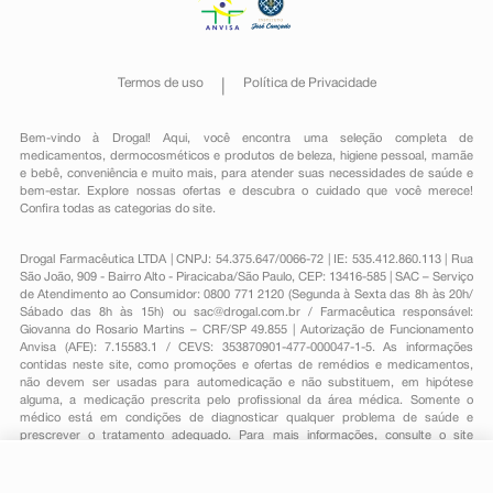
Termos de uso
Política de Privacidade
Bem-vindo à Drogal! Aqui, você encontra uma seleção completa de
medicamentos
,
dermocosméticos e produtos de beleza
,
higiene pessoal
,
mamãe
e bebê
,
conveniência
e muito mais, para atender suas necessidades de saúde e
bem-estar. Explore nossas ofertas e descubra o cuidado que você merece!
Confira todas as categorias do site.
Drogal Farmacêutica LTDA | CNPJ: 54.375.647/0066-72 | IE: 535.412.860.113 | Rua
São João, 909 - Bairro Alto - Piracicaba/São Paulo, CEP: 13416-585 | SAC – Serviço
de Atendimento ao Consumidor: 0800 771 2120 (Segunda à Sexta das 8h às 20h/
Sábado das 8h às 15h) ou
sac@drogal.com.br
/ Farmacêutica responsável:
Giovanna do Rosario Martins – CRF/SP 49.855 | Autorização de Funcionamento
Anvisa (AFE): 7.15583.1 / CEVS: 353870901-477-000047-1-5. As informações
contidas neste site, como promoções e ofertas de remédios e medicamentos,
não devem ser usadas para automedicação e não substituem, em hipótese
alguma, a medicação prescrita pelo profissional da área médica. Somente o
médico está em condições de diagnosticar qualquer problema de saúde e
prescrever o tratamento adequado. Para mais informações, consulte o site
Anvisa. As fotos contidas em nosso site são meramente ilustrativas. Promoções e
preços são válidos apenas para compras on-line, caso haja disponibilidade e
R$ 130,41
estão sujeitos a alterações no decorrer do dia. Todos os direitos reservados.