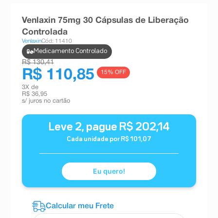
8
º
esmalte
Venlaxin 75mg 30 Cápsulas de Liberação
9
º
absorvente
Controlada
Venlaxin
Cód: 11410
10
º
shampoo
Medicamento Controlado
R$ 130,41
R$ 110,85
15
% OFF
3
X de
R$ 36,95
s/ juros no cartão
Leve
2
, pague
R$
202
,
14
Cada unidade por
R$
101
,
07
Eu quero!