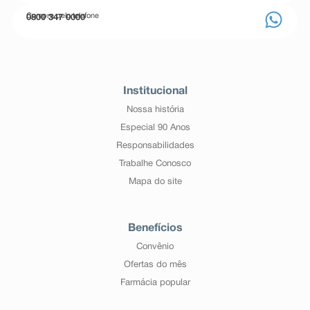
Compre pelo telefone
0800 347 0000
Institucional
Nossa história
Especial 90 Anos
Responsabilidades
Trabalhe Conosco
Mapa do site
Benefícios
Convênio
Ofertas do mês
Farmácia popular