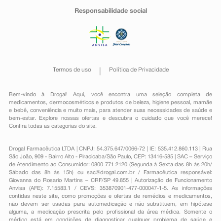
Responsabilidade social
Termos de uso
Política de Privacidade
Bem-vindo à Drogal! Aqui, você encontra uma seleção completa de
medicamentos
,
dermocosméticos e produtos de beleza
,
higiene pessoal
,
mamãe
e bebê
,
conveniência
e muito mais, para atender suas necessidades de saúde e
bem-estar. Explore nossas ofertas e descubra o cuidado que você merece!
Confira todas as categorias do site.
Drogal Farmacêutica LTDA | CNPJ: 54.375.647/0066-72 | IE: 535.412.860.113 | Rua
São João, 909 - Bairro Alto - Piracicaba/São Paulo, CEP: 13416-585 | SAC – Serviço
de Atendimento ao Consumidor: 0800 771 2120 (Segunda à Sexta das 8h às 20h/
Sábado das 8h às 15h) ou
sac@drogal.com.br
/ Farmacêutica responsável:
Giovanna do Rosario Martins – CRF/SP 49.855 | Autorização de Funcionamento
Anvisa (AFE): 7.15583.1 / CEVS: 353870901-477-000047-1-5. As informações
contidas neste site, como promoções e ofertas de remédios e medicamentos,
não devem ser usadas para automedicação e não substituem, em hipótese
alguma, a medicação prescrita pelo profissional da área médica. Somente o
médico está em condições de diagnosticar qualquer problema de saúde e