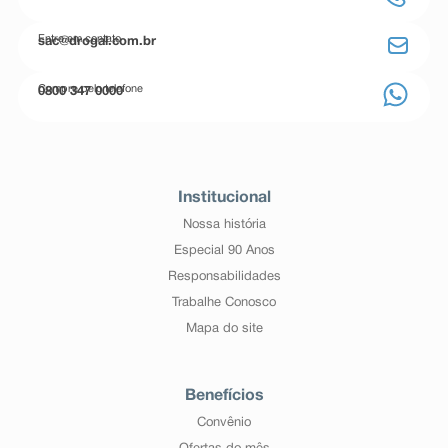
Entre em contato
sac@drogal.com.br
Compre pelo telefone
0800 347 0000
Institucional
Nossa história
Especial 90 Anos
Responsabilidades
Trabalhe Conosco
Mapa do site
Benefícios
Convênio