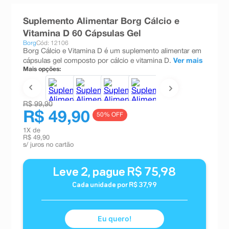
8
º
teste gravidez
Suplemento Alimentar Borg Cálcio e
9
º
esmalte
Vitamina D 60 Cápsulas Gel
Borg
Cód: 12106
10
º
absorvente
Borg Cálcio e Vitamina D é um suplemento alimentar em
cápsulas gel composto por cálcio e vitamina D.
Ver mais
Mais opções:
R$ 99,90
R$ 49,90
50
% OFF
1
X de
R$ 49,90
s/ juros no cartão
Leve
2
, pague
R$
75
,
98
Cada unidade por
R$
37
,
99
Eu quero!