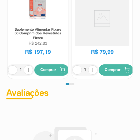
Suplemento Alimentar Fixare
Suplemento Alimentar
60 Comprimidos Revestidos
Artromobil HA 30
Comprimidos Revestidos
Fixare
Artromobil
R$
242
,
83
R$
89
,
73
R$
197
,
19
R$
79
,
99
Comprar
Comprar
Avaliações