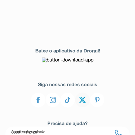
Baixe o aplicativo da Drogal!
Siga nossas redes sociais
Precisa de ajuda?
Atendimento ao cliente
0800 771 2120