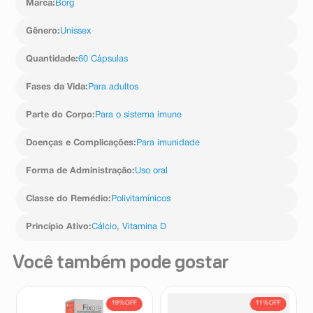
Marca
:
Borg
Gênero
:
Unissex
Quantidade
:
60 Cápsulas
Fases da Vida
:
Para adultos
Parte do Corpo
:
Para o sistema imune
Doenças e Complicações
:
Para imunidade
Forma de Administração
:
Uso oral
Classe do Remédio
:
Polivitamínicos
Princípio Ativo
:
Cálcio
,
Vitamina D
Você também pode gostar
19%
OFF
11%
OFF