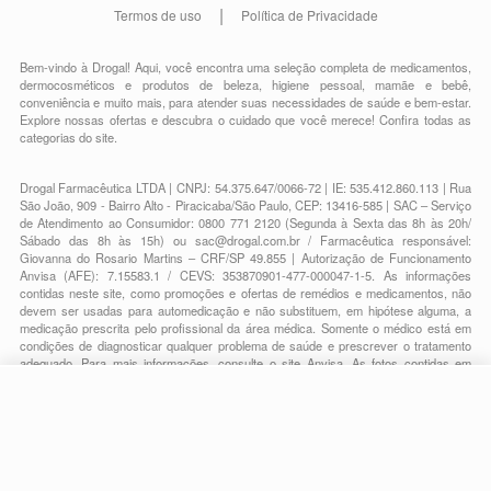
Termos de uso
Política de Privacidade
Bem-vindo à Drogal! Aqui, você encontra uma seleção completa de
medicamentos
,
dermocosméticos e produtos de beleza
,
higiene pessoal
,
mamãe e bebê
,
conveniência
e muito mais, para atender suas necessidades de saúde e bem-estar.
Explore nossas ofertas e descubra o cuidado que você merece!
Confira todas as
categorias do site.
Drogal Farmacêutica LTDA | CNPJ: 54.375.647/0066-72 | IE: 535.412.860.113 | Rua
São João, 909 - Bairro Alto - Piracicaba/São Paulo, CEP: 13416-585 | SAC – Serviço
de Atendimento ao Consumidor: 0800 771 2120 (Segunda à Sexta das 8h às 20h/
Sábado das 8h às 15h) ou
sac@drogal.com.br
/ Farmacêutica responsável:
Giovanna do Rosario Martins – CRF/SP 49.855 | Autorização de Funcionamento
Anvisa (AFE): 7.15583.1 / CEVS: 353870901-477-000047-1-5. As informações
contidas neste site, como promoções e ofertas de remédios e medicamentos, não
devem ser usadas para automedicação e não substituem, em hipótese alguma, a
medicação prescrita pelo profissional da área médica. Somente o médico está em
condições de diagnosticar qualquer problema de saúde e prescrever o tratamento
adequado. Para mais informações, consulte o site Anvisa. As fotos contidas em
nosso site são meramente ilustrativas. Promoções e preços são válidos apenas
para compras on-line, caso haja disponibilidade e estão sujeitos a alterações no
R$ 93,18
decorrer do dia. Todos os direitos reservados.
-
+
R$ 74,89
Comprar
Em
2
x
R$ 37,44
Powered by