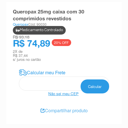
8
º
absorvente
Queropax 25mg caixa com 30
9
º
teste gravidez
comprimidos revestidos
Queropax
Cód: 90030
10
º
esmalte
Medicamento Controlado
R$ 93,18
R$ 74,89
20
% OFF
2
X de
R$ 37,44
s/ juros no cartão
Não sei meu CEP
Compartilhar produto