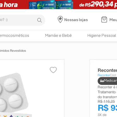
:)
Meu
Nossas lojas
ermocosméticos
Mamãe e Bebê
Higiene Pessoal
midos Revestidos
Reconte
Reconter
Cód:
Medicam
Reconter é 
Tratamento 
do transtor
R$ 116,25
R$ 9
3
X de