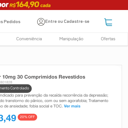
Entre ou Cadastre-se
s Pedidos
Conveniência
Manipulação
Ofertas
r 10mg 30 Comprimidos Revestidos
 801828
ento Controlado
indicado para prevenção da recaída recorrência da depressão;
do transtorno do pânico, com ou sem agorafobia; Tratamento
no de ansiedade; fobia social e TOC.
Ver mais
3,49
20
% OFF