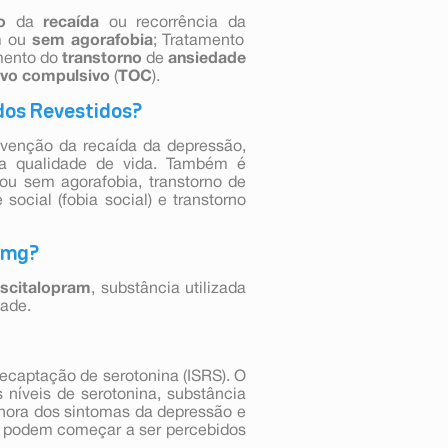
o
da
recaída
ou recorrência
da
m
ou
sem
agorafobia
; Tratamento
mento do
transtorno
de
ansiedade
ivo compulsivo
(
TOC
).
dos Revestidos?
evenção da recaída da depressão,
da qualidade de vida. Também é
 ou sem agorafobia, transtorno de
social (fobia social) e transtorno
10mg?
escitalopram
, substância utilizada
dade.
recaptação de serotonina (ISRS). O
 níveis de serotonina, substância
lhora dos sintomas da depressão e
to podem começar a ser percebidos