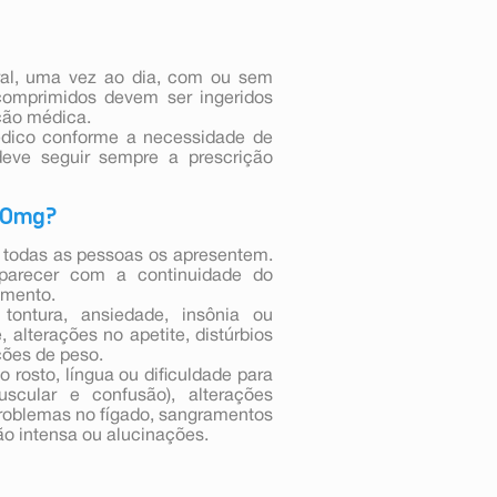
ral, uma vez ao dia, com ou sem
comprimidos devem ser ingeridos
ação médica.
médico conforme a necessidade de
eve seguir sempre a prescrição
 10mg?
 todas as pessoas os apresentem.
parecer com a continuidade do
amento.
ontura, ansiedade, insônia ou
alterações no apetite, distúrbios
ções de peso.
rosto, língua ou dificuldade para
muscular e confusão), alterações
problemas no fígado, sangramentos
o intensa ou alucinações.