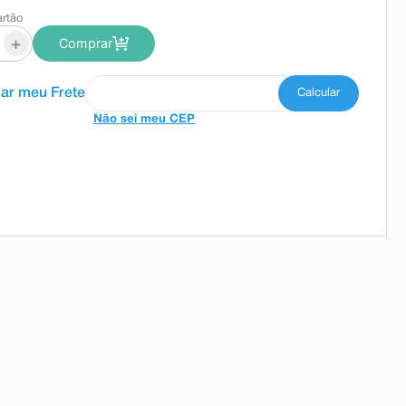
artão
+
Comprar
Não sei meu CEP