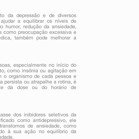
to da depressão e de diversos
ajudar a equilibrar os níveis de
 do humor, redução da ansiedade,
mas como preocupação excessiva e
médica, também pode melhorar a
oas, especialmente no início do
to, como insônia ou agitação em
om o organismo de cada pessoa e
persista ou atrapalhe a rotina, é
uste da dose ou do horário de
sse dos inibidores seletivos da
ificado como antidepressivo, ele
transtornos de ansiedade, como
ido à sua ação no equilíbrio da
edade.