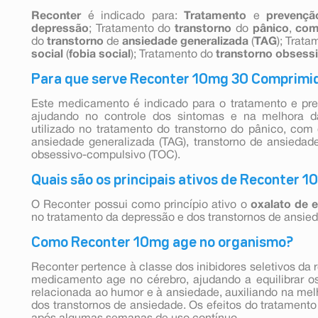
Reconter
é indicado para:
Tratamento
e
prevençã
depressão
;
Tratamento do
transtorno
do
pânico
,
co
do
transtorno
de
ansiedade generalizada
(
TAG
); Trata
social
(
fobia social
); Tratamento do
transtorno obsess
Para que serve Reconter 10mg 30 Comprimi
Este medicamento é indicado para o tratamento e pr
ajudando no controle dos sintomas e na melhora 
utilizado no tratamento do transtorno do pânico, com
ansiedade generalizada (TAG), transtorno de ansiedade 
obsessivo-compulsivo (TOC).
Quais são os principais ativos de Reconter 
O Reconter possui como princípio ativo o
oxalato de 
no tratamento da depressão e dos transtornos de ansie
Como Reconter 10mg age no organismo?
Reconter pertence à classe dos inibidores seletivos da 
medicamento age no cérebro, ajudando a equilibrar os
relacionada ao humor e à ansiedade, auxiliando na me
dos transtornos de ansiedade. Os efeitos do tratamen