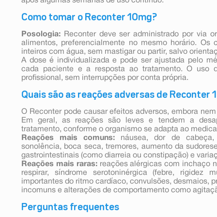
após algumas semanas de uso contínuo.
Como tomar o Reconter 10mg?
Posologia:
Reconter deve ser administrado por via o
alimentos, preferencialmente no mesmo horário. Os 
inteiros com água, sem mastigar ou partir, salvo orient
A dose é individualizada e pode ser ajustada pelo 
cada paciente e a resposta ao tratamento. O uso d
profissional, sem interrupções por conta própria.
Quais são as reações adversas de Reconter
O Reconter pode causar efeitos adversos, embora nem
Em geral, as reações são leves e tendem a desa
tratamento, conforme o organismo se adapta ao medic
Reações mais comuns:
náusea, dor de cabeça, t
sonolência, boca seca, tremores, aumento da sudorese, 
gastrointestinais (como diarreia ou constipação) e varia
Reações mais raras:
reações alérgicas com inchaço no 
respirar, síndrome serotoninérgica (febre, rigidez 
importantes do ritmo cardíaco, convulsões, desmaios, 
incomuns e alterações de comportamento como agitaçã
Perguntas frequentes