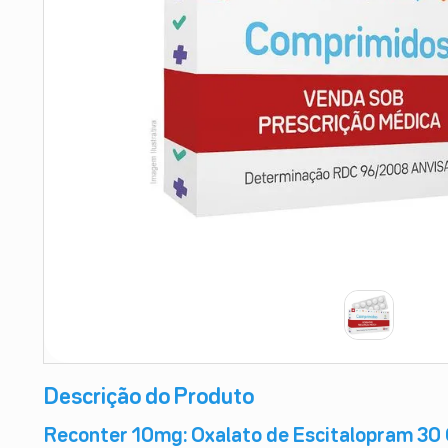
9
º
teste gravidez
10
º
esmalte
Descrição do Produto
Reconter 10mg: Oxalato de Escitalopram 30