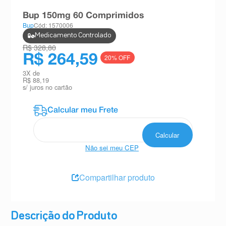
8
º
teste gravidez
Bup 150mg 60 Comprimidos
Bup
Cód: 1570006
9
º
esmalte
Medicamento Controlado
10
º
absorvente
R$ 328,80
R$ 264,59
20
% OFF
3
X de
R$ 88,19
s/ juros no cartão
Não sei meu CEP
Compartilhar produto
Descrição do Produto