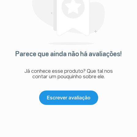
relação a si mesmo (despersonalização), percebendo ou
acreditando em coisas que não estão realmente ali
(alucinações/delírios).
- sonhos estranhos, formigamento, dormência, perda de
memória.
- palpitações.
- mudanças nos níveis de açúcar no sangue,
hiponatremia (diminuição de sódio no sangue).
- colapso ou desmaio.
- vasodilatação.
Parece que ainda não há avaliações!
- amarelamento da pele ou do branco dos olhos
(icterícia).
- elevação das enzimas do fígado.
Já conhece esse produto? Que tal nos
- hepatite.
contar um pouquinho sobre ele.
- vontade de urinar maior ou menor que a usual.
- inchaço de pálpebras, lábios ou língua.
Dados pós-comercialização
As reações adversas a seguir foram identificadas
Escrever avaliação
durante o uso pós-aprovação de Bup® (cloridrato de
bupropiona).
Uma vez que essas reações foram relatadas
voluntariamente por uma população com tamanho
incerto, nem sempre é possível estimar a frequência ou
estabelecer uma relação de exposição à droga.
Gerais: dores nas articulações e músculos, febre com