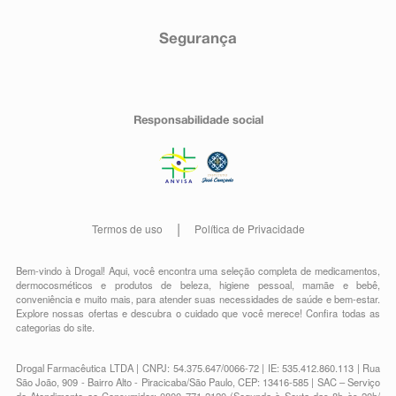
Segurança
Responsabilidade social
Termos de uso
Política de Privacidade
Bem-vindo à Drogal! Aqui, você encontra uma seleção completa de
medicamentos
,
dermocosméticos e produtos de beleza
,
higiene pessoal
,
mamãe e bebê
,
conveniência
e muito mais, para atender suas necessidades de saúde e bem-estar.
Explore nossas ofertas e descubra o cuidado que você merece!
Confira todas as
categorias do site.
Drogal Farmacêutica LTDA | CNPJ: 54.375.647/0066-72 | IE: 535.412.860.113 | Rua
São João, 909 - Bairro Alto - Piracicaba/São Paulo, CEP: 13416-585 | SAC – Serviço