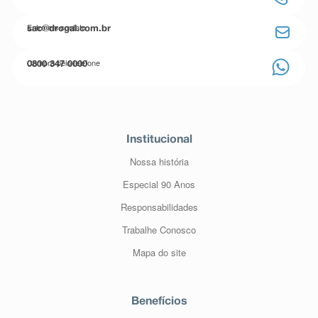
farmacêutico o aparecimento de reações indesejáveis
pelo uso do medicamento. Informe também à empresa
Entre em contato
sac@drogal.com.br
através do seu serviço de atendimento.
Compre pelo telefone
0800 347 0000
Institucional
Nossa história
Especial 90 Anos
Responsabilidades
Trabalhe Conosco
Mapa do site
Benefícios