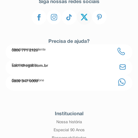
Siga nossas redes sociais
Precisa de ajuda?
Atendimento ao cliente
0800 771 2120
Entre em contato
sac@drogal.com.br
Compre pelo telefone
0800 347 0000
Institucional
Nossa história
Especial 90 Anos