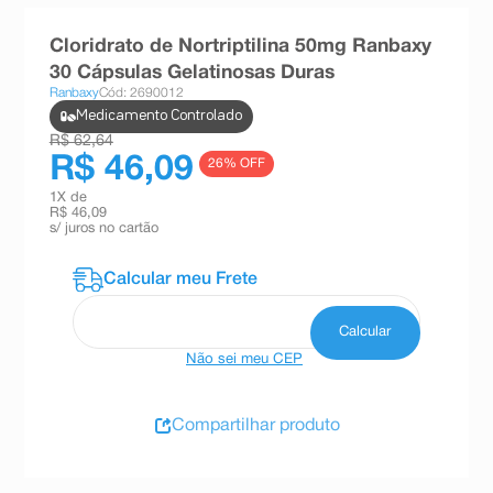
8
º
teste gravidez
Cloridrato de Nortriptilina 50mg Ranbaxy
9
º
esmalte
30 Cápsulas Gelatinosas Duras
Ranbaxy
Cód: 2690012
10
º
absorvente
Medicamento Controlado
R$ 62,64
R$ 46,09
26
% OFF
1
X de
R$ 46,09
s/ juros no cartão
Não sei meu CEP
Compartilhar produto