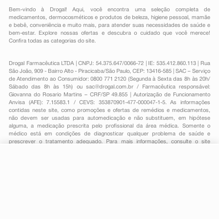
embora, geralmente, os músculos da face estejam
Bem-vindo à Drogal! Aqui, você encontra uma seleção completa de
envolvidos, incluindo movimentos anormais dos olhos,
medicamentos
,
dermocosméticos e produtos de beleza
,
higiene pessoal
,
mamãe
boca, língua ou mandíbula)*, Parkinsonismo (movimento
e bebê
,
conveniência
e muito mais, para atender suas necessidades de saúde e
lento ou comprometido, sensação de rigidez ou
bem-estar. Explore nossas ofertas e descubra o cuidado que você merece!
Confira todas as categorias do site.
tensão dos músculos, tornando seus movimentos
irregulares, e, algumas vezes, até mesmo a sensação
de
Drogal Farmacêutica LTDA | CNPJ: 54.375.647/0066-72 | IE: 535.412.860.113 | Rua
movimento “congelado” e depois reiniciando. Outros
São João, 909 - Bairro Alto - Piracicaba/São Paulo, CEP: 13416-585 | SAC – Serviço
sinais de parkinsonismo incluem: movimento lento
de Atendimento ao Consumidor: 0800 771 2120 (Segunda à Sexta das 8h às 20h/
e embaralhado, tremor em descanso, aumento da
Sábado das 8h às 15h) ou
sac@drogal.com.br
/ Farmacêutica responsável:
saliva, e perda da expressão do rosto)*;
Giovanna do Rosario Martins – CRF/SP 49.855 | Autorização de Funcionamento
Anvisa (AFE): 7.15583.1 / CEVS: 353870901-477-000047-1-5. As informações
Distúrbios Vasculares: hipertensão (pressão alta);
contidas neste site, como promoções e ofertas de remédios e medicamentos,
Distúrbios Musculoesqueléticos e do Tecido Conjuntivo:
não devem ser usadas para automedicação e não substituem, em hipótese
dor musculoesquelética;
alguma, a medicação prescrita pelo profissional da área médica. Somente o
Distúrbios Gerais e Condições no Local de
médico está em condições de diagnosticar qualquer problema de saúde e
Administração: marcha anormal, edema*, dor;
prescrever o tratamento adequado. Para mais informações, consulte o site
Lesões, Envenenamento e Complicações do
Anvisa. As fotos contidas em nosso site são meramente ilustrativas. Promoções e
Procedimento: queda.
preços são válidos apenas para compras on-line, caso haja disponibilidade e
*Insônia inclui: insônia inicial, insônia média; Acatisia
estão sujeitos a alterações no decorrer do dia. Todos os direitos reservados.
-
+
Comprar
inclui: hipercinesia, síndrome das pernas
inquietas, inquietação; Discinesia inclui: atetose,
Powered by
coreia, coreoatetose, distúrbio do movimento,
contração
muscular, mioclonia; Distonia inclui: blefaroespasmo,
espasmo cervical, emprostótono, espasmo facial,