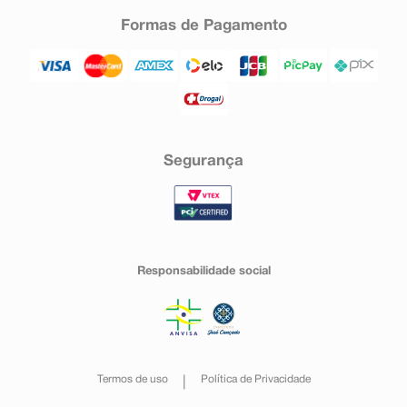
aumentada (cujos sintomas podem incluir, nos homens,
Formas de Pagamento
inchaço das mamas, dificuldade em obter ou manter
ereções ou outra disfunção sexual, e, em mulheres,
ausência de ciclos menstruais ou outros problemas
com o ciclo menstrual).
Outros dados de estudos clínicos
A seguir listamos as reações adversas observadas em
estudos clínicos, em = 1% e < 1% dos pacientes
adultos, idosos com demência e pacientes pediátricos
tratados com risperidona e/ou paliperidona
Segurança
(composto ativo resultante da metabolização da
risperidona).
As seguintes reações adversas foram observadas em =
1% dos pacientes adultos, idosos com demência e
pacientes pediátricos tratados com risperidona e/ou
paliperidona:
Responsabilidade social
Distúrbios Psiquiátricos: agitação, insônia*;
Distúrbios do Sistema Nervoso: acatisia (incapacidade
de permanecer sentado, inquietação motora e
sensação de tremor muscular)*, discinesia (movimentos
involuntários dos músculos, podendo incluir
movimentos repetitivos, espásticos ou contorcidos ou
contorções)*, distonia (contração involuntária lenta
Termos de uso
Política de Privacidade
ou sustentada dos músculos que pode envolver
qualquer parte do corpo e resultar em postura anormal,