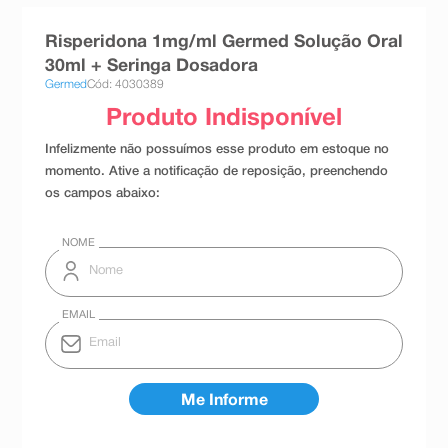
8
º
teste gravidez
Risperidona 1mg/ml Germed Solução Oral
9
º
esmalte
30ml + Seringa Dosadora
Germed
Cód: 4030389
10
º
absorvente