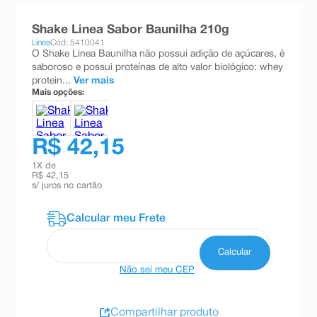
8
º
absorvente
Shake Linea Sabor Baunilha 210g
9
º
teste gravidez
Linea
Cód: 5410041
O Shake Linea Baunilha não possui adição de açúcares, é
10
º
esmalte
saboroso e possui proteínas de alto valor biológico: whey
protein...
Ver mais
Mais opções:
R$ 42,15
1
X de
R$ 42,15
s/ juros no cartão
Não sei meu CEP
Compartilhar produto