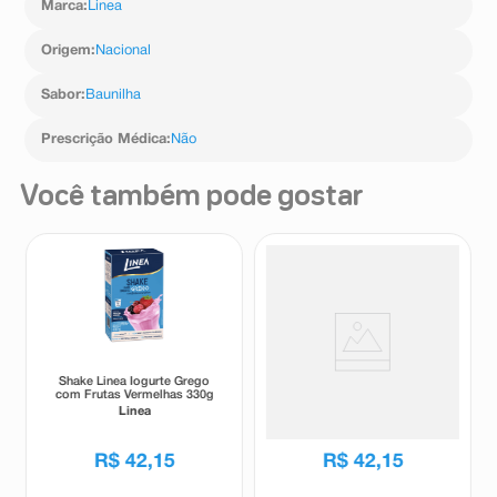
Marca
:
Linea
Origem
:
Nacional
Sabor
:
Baunilha
Prescrição Médica
:
Não
Você também pode gostar
Shake Linea Iogurte Grego
Shake Linea Sabor Baunilha
com Frutas Vermelhas 330g
210g
Linea
Linea
R$
42
,
15
R$
42
,
15