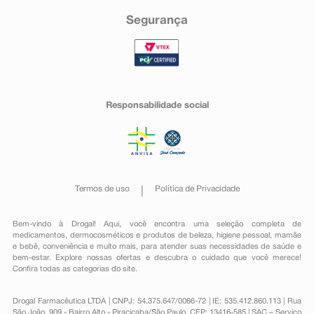
Segurança
Responsabilidade social
Termos de uso
Política de Privacidade
Bem-vindo à Drogal! Aqui, você encontra uma seleção completa de
medicamentos
,
dermocosméticos e produtos de beleza
,
higiene pessoal
,
mamãe
e bebê
,
conveniência
e muito mais, para atender suas necessidades de saúde e
bem-estar. Explore nossas ofertas e descubra o cuidado que você merece!
Confira todas as categorias do site.
Drogal Farmacêutica LTDA | CNPJ: 54.375.647/0066-72 | IE: 535.412.860.113 | Rua
São João, 909 - Bairro Alto - Piracicaba/São Paulo, CEP: 13416-585 | SAC – Serviço