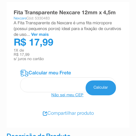
8
º
teste gravidez
Fita Transparente Nexcare 12mm x 4,5m
9
º
esmalte
Nexcare
Cód: 5330483
A Fita Transparente da Nexcare é uma fita micropore
10
º
absorvente
(possui pequenos poros) ideal para a fixação de curativos
de uso...
Ver mais
R$ 17,99
1
X de
R$ 17,99
s/ juros no cartão
Não sei meu CEP
Compartilhar produto