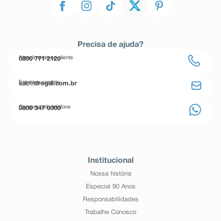
Precisa de ajuda?
Atendimento ao cliente
0800 771 2120
Entre em contato
sac@drogal.com.br
Compre pelo telefone
0800 347 0000
Institucional
Nossa história
Especial 90 Anos
Responsabilidades
Trabalhe Conosco