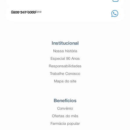
Compre pelo telefone
0800 347 0000
Institucional
Nossa história
Especial 90 Anos
Responsabilidades
Trabalhe Conosco
Mapa do site
Benefícios
Convênio
Ofertas do mês
Farmácia popular