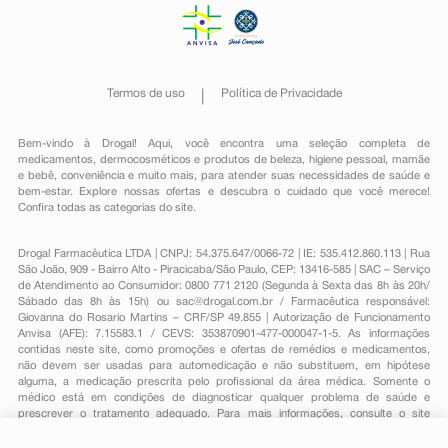
Termos de uso
Política de Privacidade
Bem-vindo à Drogal! Aqui, você encontra uma seleção completa de
medicamentos
,
dermocosméticos e produtos de beleza
,
higiene pessoal
,
mamãe
e bebê
,
conveniência
e muito mais, para atender suas necessidades de saúde e
bem-estar. Explore nossas ofertas e descubra o cuidado que você merece!
Confira todas as categorias do site.
Drogal Farmacêutica LTDA | CNPJ: 54.375.647/0066-72 | IE: 535.412.860.113 | Rua
São João, 909 - Bairro Alto - Piracicaba/São Paulo, CEP: 13416-585 | SAC – Serviço
de Atendimento ao Consumidor: 0800 771 2120 (Segunda à Sexta das 8h às 20h/
Sábado das 8h às 15h) ou
sac@drogal.com.br
/ Farmacêutica responsável:
Giovanna do Rosario Martins – CRF/SP 49.855 | Autorização de Funcionamento
Anvisa (AFE): 7.15583.1 / CEVS: 353870901-477-000047-1-5. As informações
contidas neste site, como promoções e ofertas de remédios e medicamentos,
não devem ser usadas para automedicação e não substituem, em hipótese
alguma, a medicação prescrita pelo profissional da área médica. Somente o
médico está em condições de diagnosticar qualquer problema de saúde e
prescrever o tratamento adequado. Para mais informações, consulte o site
Anvisa. As fotos contidas em nosso site são meramente ilustrativas. Promoções e
preços são válidos apenas para compras on-line, caso haja disponibilidade e