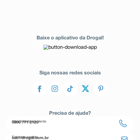
Baixe o aplicativo da Drogal!
Siga nossas redes sociais
Precisa de ajuda?
Atendimento ao cliente
0800 771 2120
Entre em contato
sac@drogal.com.br