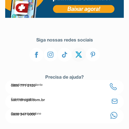
Siga nossas redes sociais
Precisa de ajuda?
Atendimento ao cliente
0800 771 2120
Entre em contato
sac@drogal.com.br
Compre pelo telefone
0800 347 0000