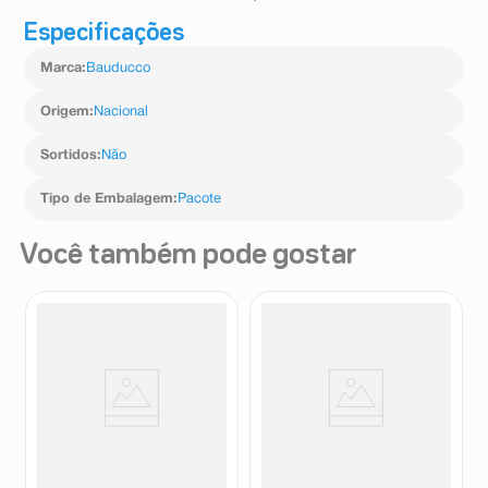
Especificações
Marca
:
Bauducco
Origem
:
Nacional
Sortidos
:
Não
Tipo de Embalagem
:
Pacote
Você também pode gostar
Biscoito Nestlé Tostines
Cookie Garoto Crocante 60g
Especiarias Ginger 150g
Tostines
Garoto