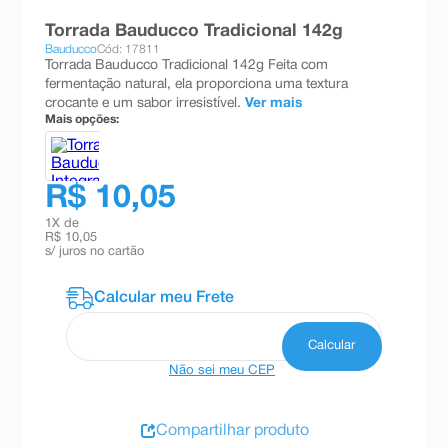
8
º
teste gravidez
Torrada Bauducco Tradicional 142g
Bauducco
Cód: 17811
9
º
absorvente
Torrada Bauducco Tradicional 142g Feita com
fermentação natural, ela proporciona uma textura
10
º
shampoo
crocante e um sabor irresistível.
Ver mais
Mais opções:
R$ 10,05
1
X de
R$ 10,05
s/ juros no cartão
Não sei meu CEP
Compartilhar produto