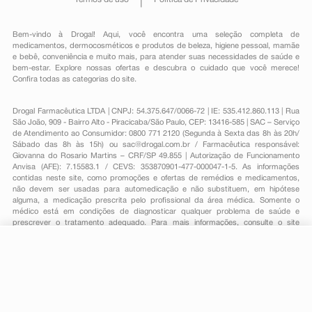
Bem-vindo à Drogal! Aqui, você encontra uma seleção completa de
medicamentos
,
dermocosméticos e produtos de beleza
,
higiene pessoal
,
mamãe
e bebê
,
conveniência
e muito mais, para atender suas necessidades de saúde e
bem-estar. Explore nossas ofertas e descubra o cuidado que você merece!
Confira todas as categorias do site.
Drogal Farmacêutica LTDA | CNPJ: 54.375.647/0066-72 | IE: 535.412.860.113 | Rua
São João, 909 - Bairro Alto - Piracicaba/São Paulo, CEP: 13416-585 | SAC – Serviço
de Atendimento ao Consumidor: 0800 771 2120 (Segunda à Sexta das 8h às 20h/
Sábado das 8h às 15h) ou
sac@drogal.com.br
/ Farmacêutica responsável:
Giovanna do Rosario Martins – CRF/SP 49.855 | Autorização de Funcionamento
Anvisa (AFE): 7.15583.1 / CEVS: 353870901-477-000047-1-5. As informações
contidas neste site, como promoções e ofertas de remédios e medicamentos,
não devem ser usadas para automedicação e não substituem, em hipótese
alguma, a medicação prescrita pelo profissional da área médica. Somente o
médico está em condições de diagnosticar qualquer problema de saúde e
prescrever o tratamento adequado. Para mais informações, consulte o site
Anvisa. As fotos contidas em nosso site são meramente ilustrativas. Promoções e
preços são válidos apenas para compras on-line, caso haja disponibilidade e
estão sujeitos a alterações no decorrer do dia. Todos os direitos reservados.
R$ 10,05
-
+
Comprar
Em
1
x
R$ 10,05
Powered by