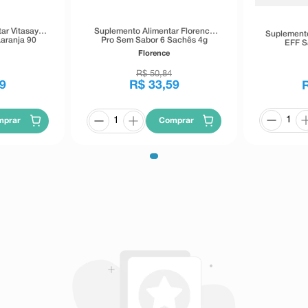
ar Vitasay
Suplemento Alimentar Florence
Suplemento
aranja 90
Pro Sem Sabor 6 Sachês 4g
EFF S
persíveis
Comprimi
Florence
R$
50
,
84
9
R$
33
,
59
mprar
Comprar