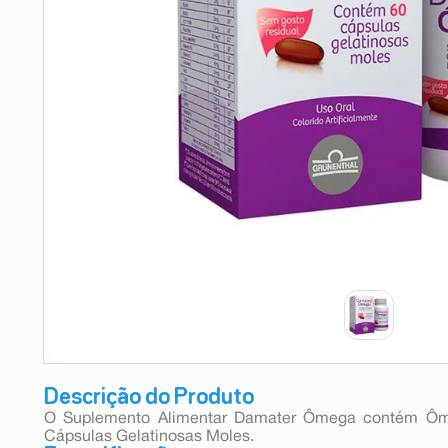
9
º
absorvente
10
º
shampoo
Descrição do Produto
O Suplemento Alimentar Damater Ômega contém Ôme
Cápsulas Gelatinosas Moles.