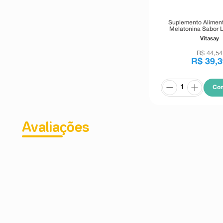
Suplemento Aliment
Melatonina Sabor L
Comprimidos Orodis
Vitasay
R$
44
,
54
R$
39
,
3
Co
Avaliações