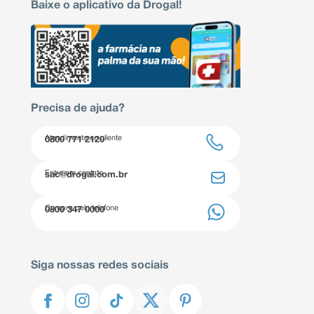
Baixe o aplicativo da Drogal!
Precisa de ajuda?
Atendimento ao cliente
0800 771 2120
Entre em contato
sac@drogal.com.br
Compre pelo telefone
0800 347 0000
Siga nossas redes sociais