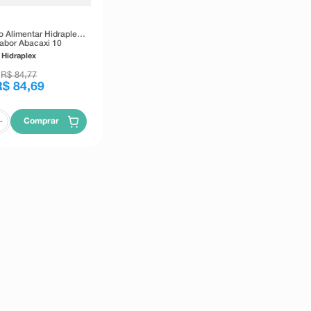
 Alimentar Hidraplex
abor Abacaxi 10
dos Efervescentes
Hidraplex
R$
84
,
77
R$
84
,
69
Comprar