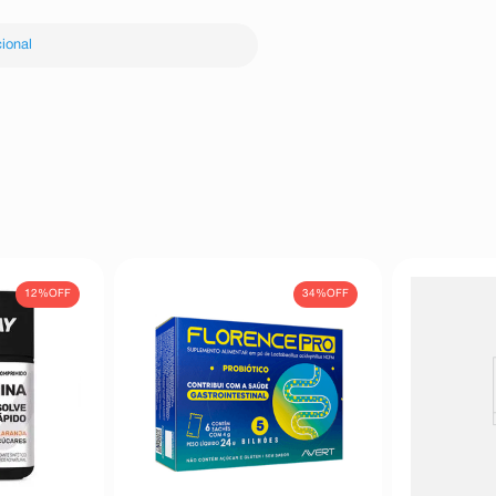
ional
12%
OFF
34%
OFF