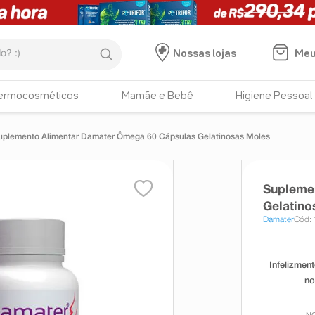
:)
Meu
Nossas lojas
ermocosméticos
Mamãe e Bebê
Higiene Pessoal
uplemento Alimentar Damater Ômega 60 Cápsulas Gelatinosas Moles
Supleme
Gelatino
Damater
Cód: