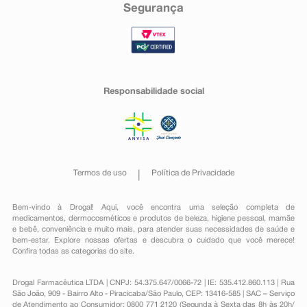
Segurança
Responsabilidade social
Termos de uso
Política de Privacidade
Bem-vindo à Drogal! Aqui, você encontra uma seleção completa de
medicamentos
,
dermocosméticos e produtos de beleza
,
higiene pessoal
,
mamãe
e bebê
,
conveniência
e muito mais, para atender suas necessidades de saúde e
bem-estar. Explore nossas ofertas e descubra o cuidado que você merece!
Confira todas as categorias do site.
Drogal Farmacêutica LTDA | CNPJ: 54.375.647/0066-72 | IE: 535.412.860.113 | Rua
São João, 909 - Bairro Alto - Piracicaba/São Paulo, CEP: 13416-585 | SAC – Serviço
de Atendimento ao Consumidor: 0800 771 2120 (Segunda à Sexta das 8h às 20h/