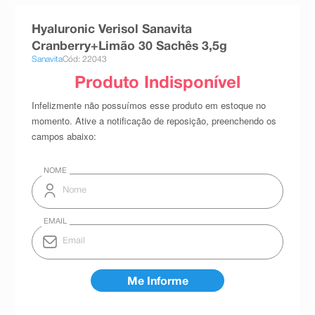
8
º
teste gravidez
Hyaluronic Verisol Sanavita
9
º
esmalte
Cranberry+Limão 30 Sachês 3,5g
Sanavita
Cód: 22043
10
º
absorvente