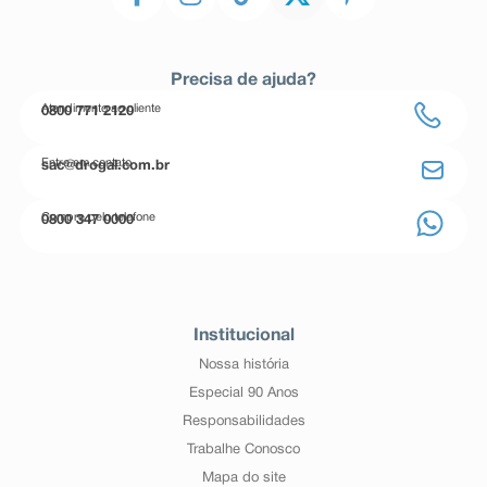
Precisa de ajuda?
Atendimento ao cliente
0800 771 2120
Entre em contato
sac@drogal.com.br
Compre pelo telefone
0800 347 0000
Institucional
Nossa história
Especial 90 Anos
Responsabilidades
Trabalhe Conosco
Mapa do site