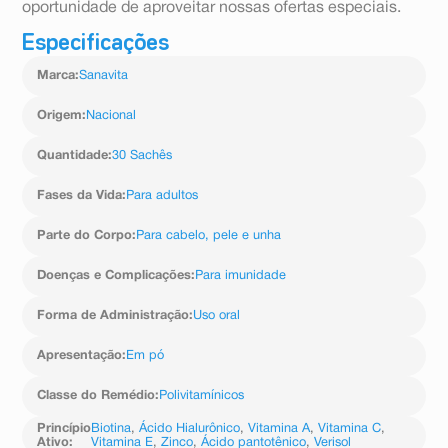
oportunidade de aproveitar nossas ofertas especiais.
Especificações
Marca
:
Sanavita
Origem
:
Nacional
Quantidade
:
30 Sachês
Fases da Vida
:
Para adultos
Parte do Corpo
:
Para cabelo, pele e unha
Doenças e Complicações
:
Para imunidade
Forma de Administração
:
Uso oral
Apresentação
:
Em pó
Classe do Remédio
:
Polivitamínicos
Princípio
Biotina
,
Ácido Hialurônico
,
Vitamina A
,
Vitamina C
,
Ativo
:
Vitamina E
,
Zinco
,
Ácido pantotênico
,
Verisol