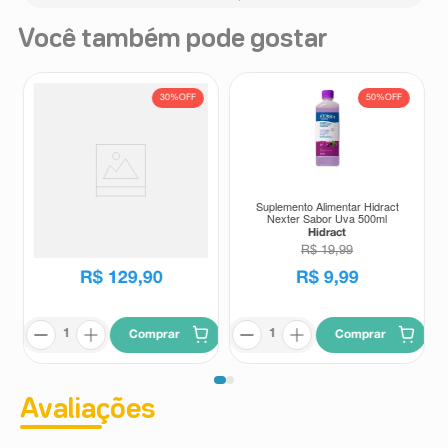
Você também pode gostar
30%
OFF
50%
OFF
Motilex Caps 60 Cápsulas
Suplemento Alimentar Hidract
Nexter Sabor Uva 500ml
Motilex
Hidract
R$
186
,
06
R$
19
,
99
R$
129
,
90
R$
9
,
99
Comprar
Comprar
Avaliações