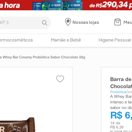
:)
Meu
Nossas lojas
ermocosméticos
Mamãe e Bebê
Higiene Pessoal
na Whey Bar Creamy Probiótica Sabor Chocolate 38g
Barra de
Chocola
Probiótica
Cód
A Whey Bar 
intenso e t
sabor no dia
R$ 6
1
X de
R$ 6,39
s/ juros no c