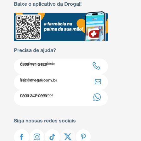
Baixe o aplicativo da Drogal!
Precisa de ajuda?
Atendimento ao cliente
0800 771 2120
Entre em contato
sac@drogal.com.br
Compre pelo telefone
0800 347 0000
Siga nossas redes sociais