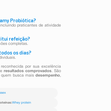
eamy Probiótica?
ncluindo praticantes de atividade
itui refeição?
ições completas.
todos os dias?
ividuais.
 reconhecida por sua excelência
e
resultados comprovados
. São
ra quem busca mais
desempenho
,
ssex
oteínas
:
Whey protein