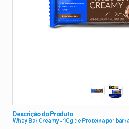
9
º
esmalte
10
º
absorvente
Descrição do Produto
Whey Bar Creamy - 10g de Proteína por barr